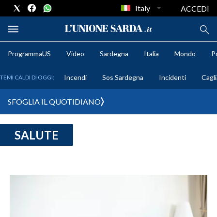
Italy
ACCEDI
ProgrammaUS
Video
Sardegna
Italia
Mondo
Po
METEO
Incendi
Sos Sardegna
Incidenti
Cagli
TEMI CALDI DI OGGI:
COMUNI AL VOTO
SFOGLIA IL QUOTIDIANO
VIDEO
SALUTE
FOTO
CRONACA SARDEGNA
CAGLIARI
PROVINCIA DI CAGLIARI
SULCIS IGLESIENTE