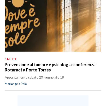
SPETTACOLI
GOSSIP
SALUTE
SARDEGNA TURISMO
SARDI NEL MONDO
SALUTE
NOTIZIE
Prevenzione al tumore e psicologia: conferenza
Rotaract a Porto Torres
EVENTI
Appuntamento sabato 20 giugno alle 18
#CARAUNIONE
Mariangela Pala
3 MINUTI CON
INSULARITÀ