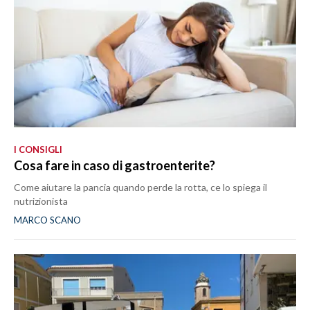
MEDIO CAMPIDANO
ORISTANO E PROVINCIA
SASSARI E PROVINCIA
GALLURA
NUORO E PROVINCIA
OGLIASTRA
AGENDA
I CONSIGLI
Cosa fare in caso di gastroenterite?
CRONACA
ITALIA
Come aiutare la pancia quando perde la rotta, ce lo spiega il
nutrizionista
MONDO
MARCO SCANO
POLITICA
ECONOMIA
SERVIZI ALLE IMPRESE