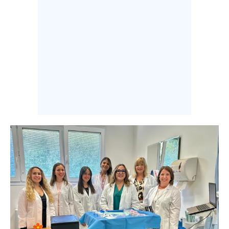
INFO AZIENDE
ABBONATI
ANNUNCI
NECROLOGI
PUBBLICITÀ
SPIAGGE
STORE