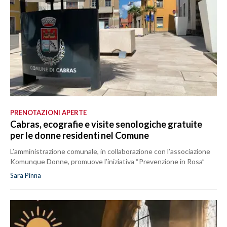
LAVORO
BANDI
SPORT IN SARDEGNA
SPORT
RISULTATI E CLASSIFICHE
CALCIO
PRENOTAZIONI APERTE
Cabras, ecografie e visite senologiche gratuite
CALCIO REGIONALE
per le donne residenti nel Comune
BASKET
L’amministrazione comunale, in collaborazione con l’associazione
VOLLEY
Komunque Donne, promuove l’iniziativa “Prevenzione in Rosa”
MOTORI
Sara Pinna
TENNIS
ALTRI SPORT
CULTURA