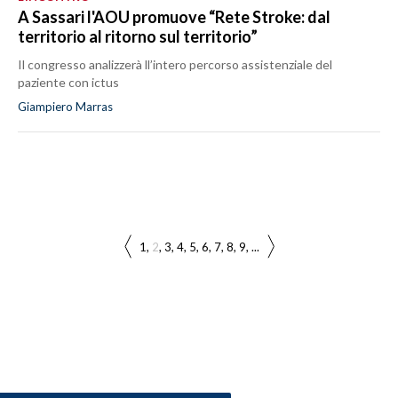
A Sassari l'AOU promuove “Rete Stroke: dal
territorio al ritorno sul territorio”
Il congresso analizzerà ll’intero percorso assistenziale del
paziente con ictus
Giampiero Marras
1
2
3
4
5
6
7
8
9
...