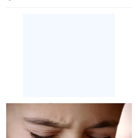
INFO AZIENDE
ABBONATI
ANNUNCI
NECROLOGI
PUBBLICITÀ
SPIAGGE
STORE