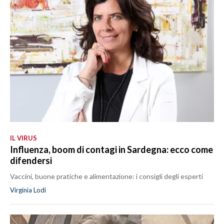
MEDIO CAMPIDANO
ORISTANO E PROVINCIA
SASSARI E PROVINCIA
GALLURA
NUORO E PROVINCIA
OGLIASTRA
AGENDA
CRONACA
ITALIA
IL VIRUS
Influenza, boom di contagi in Sardegna: ecco come
MONDO
difendersi
POLITICA
Vaccini, buone pratiche e alimentazione: i consigli degli esperti
Virginia Lodi
ECONOMIA
SERVIZI ALLE IMPRESE