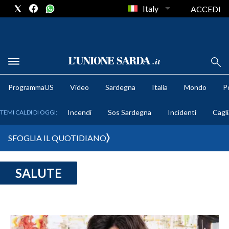
Italy
ACCEDI
METEO
ProgrammaUS
Video
Sardegna
Italia
Mondo
Po
COMUNI AL VOTO
Incendi
Sos Sardegna
Incidenti
Cagli
TEMI CALDI DI OGGI:
VIDEO
SFOGLIA IL QUOTIDIANO
FOTO
SALUTE
CRONACA SARDEGNA
CAGLIARI
PROVINCIA DI CAGLIARI
SULCIS IGLESIENTE