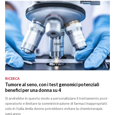
SPETTACOLI
GOSSIP
SALUTE
SARDEGNA TURISMO
SARDI NEL MONDO
NOTIZIE
EVENTI
RICERCA
Tumore al seno, con i test genomici potenziali
#CARAUNIONE
benefici per una donna su 4
Si andrebbe in questo modo a personalizzare il trattamento post-
3 MINUTI CON
operatorio e limitare la somministrazione di farmaci inappropriati:
solo in Italia 6mila donne potrebbero evitare la chemioterapia
INSULARITÀ
ogni anno