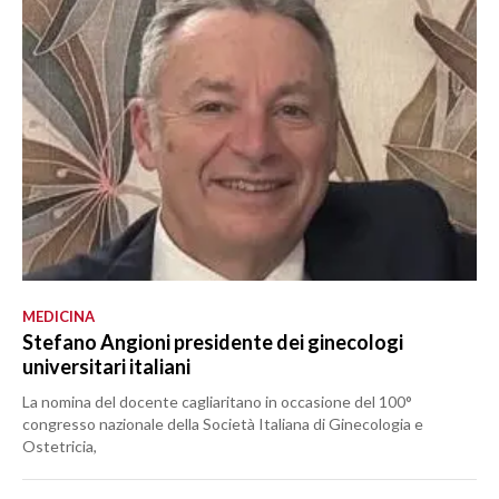
LAVORO
BANDI
SPORT IN SARDEGNA
SPORT
RISULTATI E CLASSIFICHE
CALCIO
CALCIO REGIONALE
BASKET
MEDICINA
Stefano Angioni presidente dei ginecologi
VOLLEY
universitari italiani
MOTORI
La nomina del docente cagliaritano in occasione del 100°
TENNIS
congresso nazionale della Società Italiana di Ginecologia e
ALTRI SPORT
Ostetricia,
CULTURA