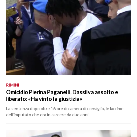
LAVORO
BANDI
SPORT IN SARDEGNA
SPORT
RISULTATI E CLASSIFICHE
CALCIO
CALCIO REGIONALE
BASKET
RIMINI
Omicidio Pierina Paganelli, Dassilva assolto e
VOLLEY
liberato: «Ha vinto la giustizia»
MOTORI
La sentenza dopo oltre 16 ore di camera di consiglio, le lacrime
TENNIS
dell’imputato che era in carcere da due anni
ALTRI SPORT
CULTURA