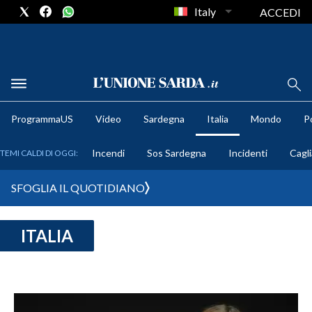
Italy
ACCEDI
METEO
ProgrammaUS
Video
Sardegna
Italia
Mondo
Po
COMUNI AL VOTO
Incendi
Sos Sardegna
Incidenti
Cagli
TEMI CALDI DI OGGI:
VIDEO
SFOGLIA IL QUOTIDIANO
FOTO
ITALIA
CRONACA SARDEGNA
CAGLIARI
PROVINCIA DI CAGLIARI
SULCIS IGLESIENTE