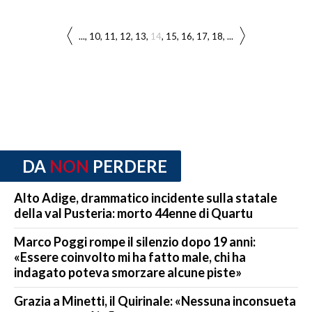
...
10
11
12
13
14
15
16
17
18
...
DA
NON
PERDERE
Alto Adige, drammatico incidente sulla statale
della val Pusteria: morto 44enne di Quartu
Marco Poggi rompe il silenzio dopo 19 anni:
«Essere coinvolto mi ha fatto male, chi ha
indagato poteva smorzare alcune piste»
Grazia a Minetti, il Quirinale: «Nessuna inconsueta