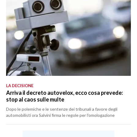
SPETTACOLI
GOSSIP
SALUTE
SARDEGNA TURISMO
SARDI NEL MONDO
NOTIZIE
LA DECISIONE
EVENTI
Arriva il decreto autovelox, ecco cosa prevede:
stop al caos sulle multe
#CARAUNIONE
Dopo le polemiche e le sentenze dei tribunali a favore degli
automobilisti ora Salvini firma le regole per l'omologazione
3 MINUTI CON
INSULARITÀ