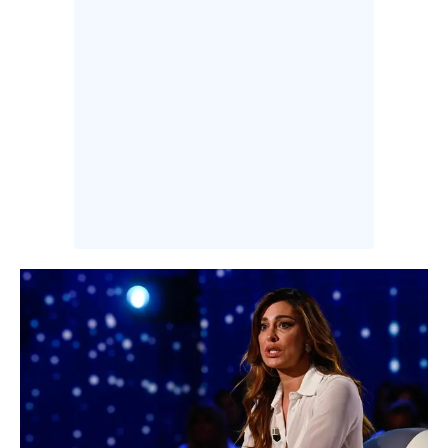
INFO AZIENDE
ABBONATI
ANNUNCI
NECROLOGI
PUBBLICITÀ
SPIAGGE
STORE