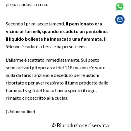
preparandosi la cena.
SPETTACOLI
Secondo i primi accertamenti,
il pensionato era
GOSSIP
vicino ai fornelli, quando è caduto un pentolino.
Il liquido bollente ha innescato una fiammata.
Il
SALUTE
94enne è caduto a terra e ha perso i sensi.
SARDEGNA TURISMO
L'allarme è scattato immediatamente. Sul posto
sono arrivati gli operatori del 118 ma non c'è stato
SARDI NEL MONDO
nulla da fare: l'anziano è deceduto per le ustioni
NOTIZIE
riportate e per aver respirato il fumo prodotto dalle
EVENTI
fiamme. I vigili del fuoco hanno spento il rogo,
rimasto circoscritto alla cucina.
#CARAUNIONE
(Unioneonline)
3 MINUTI CON
© Riproduzione riservata
INSULARITÀ