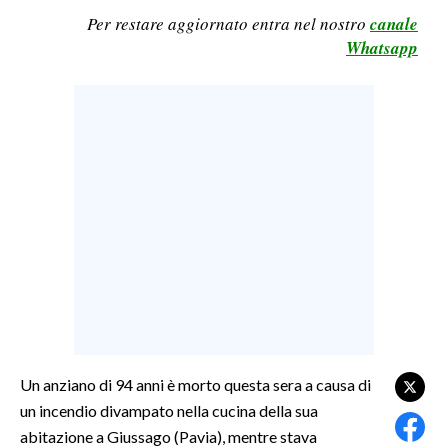
Per restare aggiornato entra nel nostro
canale
LAVORO
Whatsapp
BANDI
SPORT IN SARDEGNA
SPORT
RISULTATI E CLASSIFICHE
CALCIO
CALCIO REGIONALE
BASKET
VOLLEY
MOTORI
TENNIS
Un anziano di 94 anni è morto questa sera a causa di
ALTRI SPORT
un incendio divampato nella cucina della sua
abitazione a Giussago (Pavia), mentre stava
CULTURA