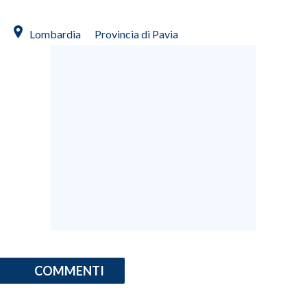
INFO AZIENDE
Lombardia
Provincia di Pavia
ABBONATI
ANNUNCI
NECROLOGI
PUBBLICITÀ
SPIAGGE
STORE
COMMENTI