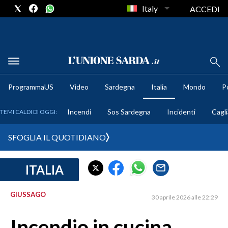
Italy
ACCEDI
METEO
ProgrammaUS
Video
Sardegna
Italia
Mondo
Po
COMUNI AL VOTO
Incendi
Sos Sardegna
Incidenti
Cagli
TEMI CALDI DI OGGI:
VIDEO
SFOGLIA IL QUOTIDIANO
FOTO
ITALIA
CRONACA SARDEGNA
CAGLIARI
GIUSSAGO
30 aprile 2026 alle 22:29
PROVINCIA DI CAGLIARI
SULCIS IGLESIENTE
Incendio in cucina,