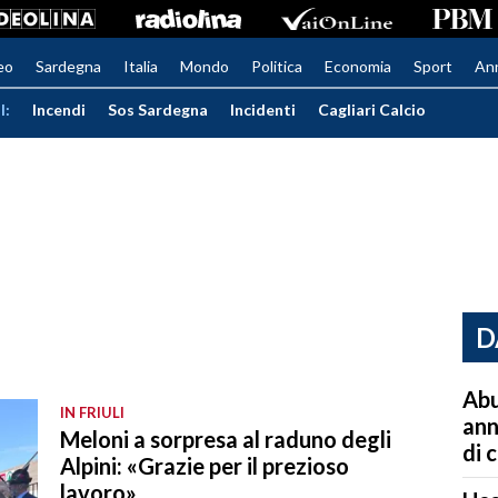
eo
Sardegna
Italia
Mondo
Politica
Economia
Sport
An
I:
Incendi
Sos Sardegna
Incidenti
Cagliari Calcio
D
Abu
IN FRIULI
ann
Meloni a sorpresa al raduno degli
di 
Alpini: «Grazie per il prezioso
lavoro»