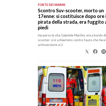
FORTE DEI MARMI
Scontro Suv-scooter, morto un
SPETTACOLI
17enne: si costituisce dopo ore i
pirata della strada, era fuggito 
GOSSIP
piedi
SALUTE
Ha perso la vita Gabriele Martini, era a bordo d
scooter: si è schiantato contro l’auto che face
SARDEGNA TURISMO
un’inversione a U
SARDI NEL MONDO
NOTIZIE
EVENTI
#CARAUNIONE
3 MINUTI CON
INSULARITÀ