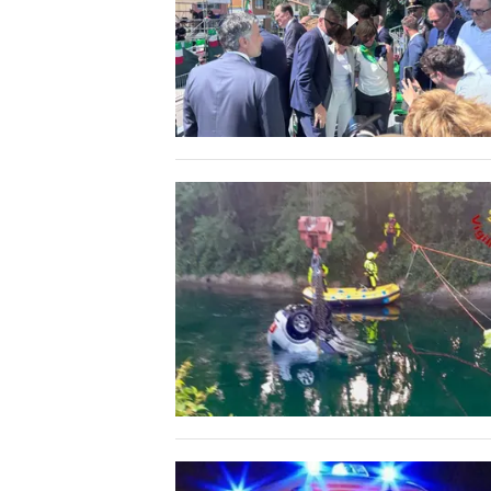
MEDIO CAMPIDANO
ORISTANO E PROVINCIA
SASSARI E PROVINCIA
GALLURA
NUORO E PROVINCIA
OGLIASTRA
AGENDA
CRONACA
ITALIA
MONDO
POLITICA
ECONOMIA
SERVIZI ALLE IMPRESE