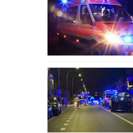
LAVORO
BANDI
SPORT IN SARDEGNA
SPORT
RISULTATI E CLASSIFICHE
CALCIO
CALCIO REGIONALE
BASKET
VOLLEY
MOTORI
TENNIS
ALTRI SPORT
CULTURA