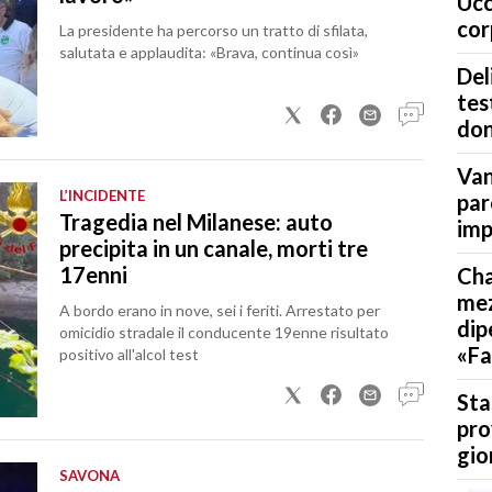
Ucc
cor
La presidente ha percorso un tratto di sfilata,
salutata e applaudita: «Brava, continua così»
Del
tes
don
Van
L’INCIDENTE
par
Tragedia nel Milanese: auto
imp
precipita in un canale, morti tre
17enni
Cha
mez
A bordo erano in nove, sei i feriti. Arrestato per
dip
omicidio stradale il conducente 19enne risultato
«Fa
positivo all'alcol test
Sta
pro
gio
SAVONA