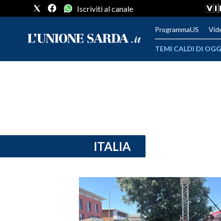
Iscriviti al canale
ProgrammaUS
Vid
TEMI CALDI DI OGG
METEO
COMUNI AL VOTO
VIDEO
FOTO
ITALIA
CRONACA SARDEGNA
CAGLIARI
PROVINCIA DI CAGLIARI
SULCIS IGLESIENTE