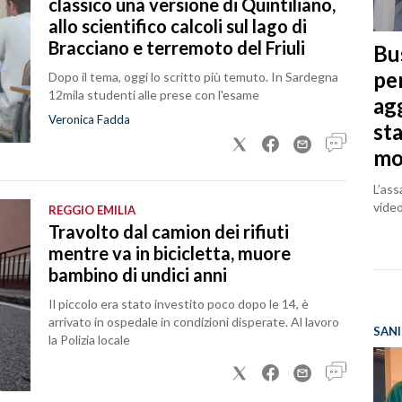
classico una versione di Quintiliano,
allo scientifico calcoli sul lago di
Bracciano e terremoto del Friuli
Bus
pe
Dopo il tema, oggi lo scritto più temuto. In Sardegna
12mila studenti alle prese con l'esame
agg
Veronica Fadda
st
mo
L’ass
vide
REGGIO EMILIA
Travolto dal camion dei rifiuti
mentre va in bicicletta, muore
bambino di undici anni
Il piccolo era stato investito poco dopo le 14, è
arrivato in ospedale in condizioni disperate. Al lavoro
SANI
la Polizia locale