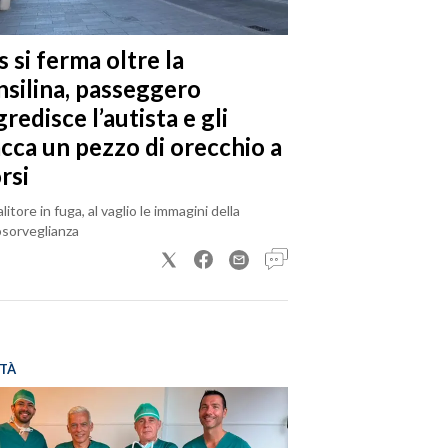
 si ferma oltre la
nsilina, passeggero
redisce l’autista e gli
acca un pezzo di orecchio a
rsi
alitore in fuga, al vaglio le immagini della
osorveglianza
TÀ