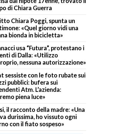
isa dal nipote 17enne, trovato il
po di Chiara Guerra
itto Chiara Poggi, spunta un
timone: «Quel giorno vidi una
na bionda in bicicletta»
nacci usa “Futura”, protestano i
enti di Dalla: «Utilizzo
roprio, nessuna autorizzazione»
t sessiste con le foto rubate sui
zi pubblici: bufera sui
endenti Atm. L’azienda:
remo piena luce»
si, il racconto della madre: «Una
va durissima, ho vissuto ogni
rno con il fiato sospeso»