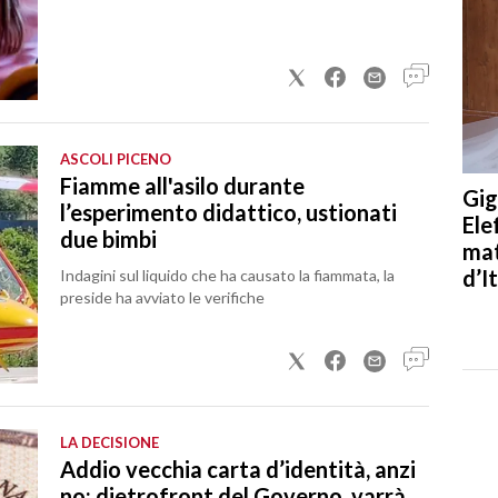
ASCOLI PICENO
Fiamme all'asilo durante
Gig
l’esperimento didattico, ustionati
Ele
due bimbi
mat
d’It
Indagini sul liquido che ha causato la fiammata, la
preside ha avviato le verifiche
LA DECISIONE
Addio vecchia carta d’identità, anzi
no: dietrofront del Governo, varrà