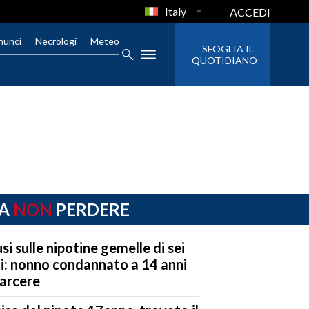
Italy
ACCEDI
nunci
Necrologi
Meteo
SFOGLIA IL
QUOTIDIANO
A
NON
PERDERE
si sulle nipotine gemelle di sei
i: nonno condannato a 14 anni
carcere