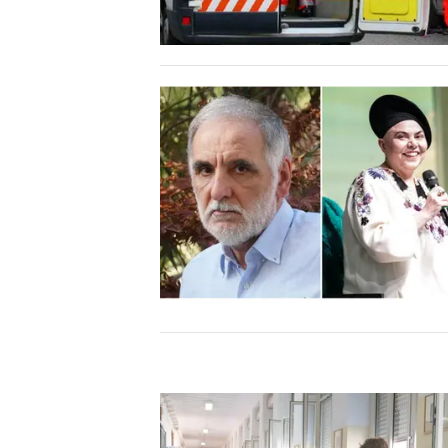
INFO AZIENDE
ABBONATI
ANNUNCI
NECROLOGI
PUBBLICITÀ
SPIAGGE
STORE