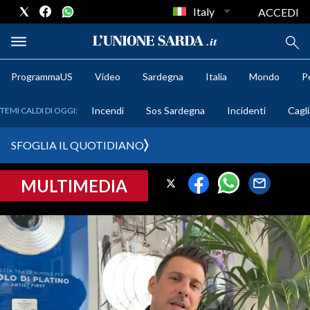
Italy
ACCEDI
ProgrammaUS
Video
Sardegna
Italia
Mondo
Po
METEO
Incendi
Sos Sardegna
Incidenti
Cagli
TEMI CALDI DI OGGI:
COMUNI AL VOTO
SFOGLIA IL QUOTIDIANO
VIDEO
MULTIMEDIA
FOTO
CRONACA SARDEGNA
CAGLIARI
PROVINCIA DI CAGLIARI
SULCIS IGLESIENTE