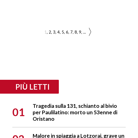
1
2
3
4
5
6
7
8
9
...
PIÙ LETTI
Tragedia sulla 131, schianto al bivio
01
per Paulilatino: morto un 53enne di
Oristano
Malore in spiaggia a Lotzorai, grave un