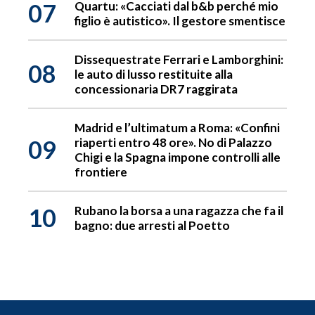
07
Quartu: «Cacciati dal b&b perché mio
figlio è autistico». Il gestore smentisce
Dissequestrate Ferrari e Lamborghini:
08
le auto di lusso restituite alla
concessionaria DR7 raggirata
Madrid e l’ultimatum a Roma: «Confini
09
riaperti entro 48 ore». No di Palazzo
Chigi e la Spagna impone controlli alle
frontiere
10
Rubano la borsa a una ragazza che fa il
bagno: due arresti al Poetto