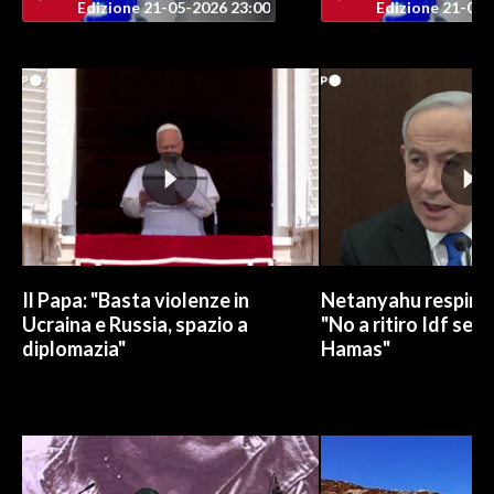
Edizione 21-05-2026 23:00
Edizione 21-05-
Il Papa: "Basta violenze in
Netanyahu respinge
Ucraina e Russia, spazio a
"No a ritiro Idf sen
diplomazia"
Hamas"