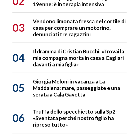
02
19enne: è in terapia intensiva
Vendono limonata fresca nel cortile di
03
casa per comprare un motorino,
denunciati tre ragazzini
Il dramma di Cristian Bucchi: «Trovai la
04
mia compagna morta in casa a Cagliari
davanti a mia figlia»
Giorgia Meloni in vacanza a La
05
Maddalena: mare, passeggiate e una
serata a Cala Gavetta
Truffa dello specchietto sulla Sp2:
06
«Sventata perché nostro figlio ha
ripreso tutto»