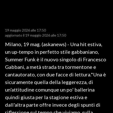
LAVORO
BANDI
SPORT IN SARDEGNA
19 maggio 2026 alle 17:50
aggiornato il 19 maggio 2026 alle 17:50
SPORT
Milano, 19 mag. (askanews) - Una hit estiva,
RISULTATI E CLASSIFICHE
un up-tempo in perfetto stile gabbaniano,
CALCIO
Summer Funk è il nuovo singolo di Francesco
CALCIO REGIONALE
Gabbani, a metà strada tra tormentone e
BASKET
cantautorato, con due facce di lettura."Una è
VOLLEY
sicuramente quella della leggerezza, di
MOTORI
un'attitudine comunque un po' ballerina
TENNIS
quindi giusta per la stagione estiva e
ALTRI SPORT
dall'altra parte offre invece degli spunti di
riflessione sul tempo che viviamo, sulla
CULTURA