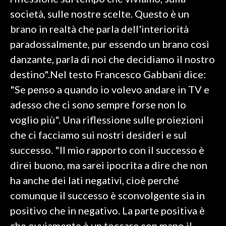
società, sulle nostre scelte. Questo è un
SPETTACOLI
brano in realtà che parla dell'interiorità
paradossalmente, pur essendo un brano così
GOSSIP
danzante, parla di noi che decidiamo il nostro
SALUTE
destino".Nel testo Francesco Gabbani dice:
"Se penso a quando io volevo andare in TV e
SARDEGNA TURISMO
adesso che ci sono sempre forse non lo
voglio più". Una riflessione sulle proiezioni
SARDI NEL MONDO
che ci facciamo sui nostri desideri e sul
NOTIZIE
successo. "Il mio rapporto con il successo è
EVENTI
direi buono, ma sarei ipocrita a dire che non
#CARAUNIONE
ha anche dei lati negativi, cioè perché
comunque il successo è sconvolgente sia in
3 MINUTI CON
positivo che in negativo. La parte positiva è
INSULARITÀ
che ovviamente è un toccare con mano il