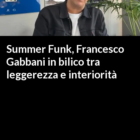
MEDIO CAMPIDANO
ORISTANO E PROVINCIA
SASSARI E PROVINCIA
GALLURA
NUORO E PROVINCIA
Summer Funk, Francesco
OGLIASTRA
Gabbani in bilico tra
AGENDA
leggerezza e interiorità
CRONACA
ITALIA
MONDO
POLITICA
ECONOMIA
SERVIZI ALLE IMPRESE