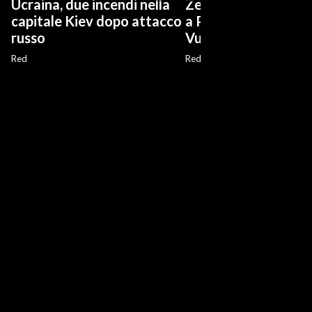
Ucraina, due incendi nella
Zelensky in Serbia, 
capitale Kiev dopo attacco
a Palazzo presidenz
russo
Vucic
Red
Red