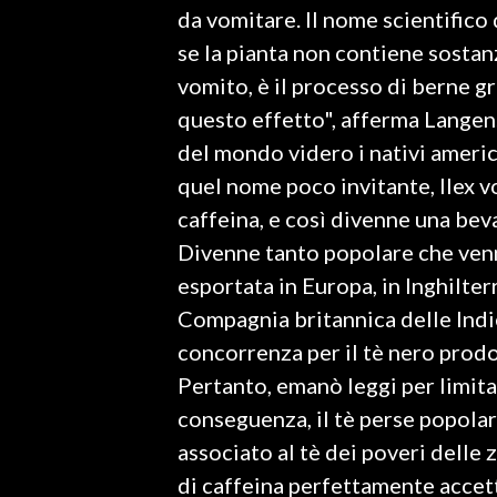
da vomitare. Il nome scientifico 
se la pianta non contiene sosta
SPETTACOLI
vomito, è il processo di berne 
GOSSIP
questo effetto", afferma Langen.
del mondo videro i nativi ameri
SALUTE
quel nome poco invitante, Ilex 
SARDEGNA TURISMO
caffeina, e così divenne una be
Divenne tanto popolare che venn
SARDI NEL MONDO
esportata in Europa, in Inghilter
NOTIZIE
Compagnia britannica delle Indie
EVENTI
concorrenza per il tè nero prodot
Pertanto, emanò leggi per limita
#CARAUNIONE
conseguenza, il tè perse popolari
3 MINUTI CON
associato al tè dei poveri delle
di caffeina perfettamente accet
INSULARITÀ