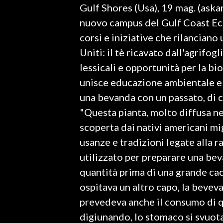
Gulf Shores (Usa), 19 mag. (aska
LAVORO
nuovo campus del Gulf Coast Eco
BANDI
corsi e iniziative che rilanciano
Uniti: il tè ricavato dall'agrifog
SPORT IN SARDEGNA
lessicali e opportunità per la bi
SPORT
unisce educazione ambientale e r
RISULTATI E CLASSIFICHE
una bevanda con un passato, di c
CALCIO
"Questa pianta, molto diffusa nel
CALCIO REGIONALE
scoperta dai nativi americani mig
BASKET
usanze e tradizioni legate alla r
VOLLEY
utilizzato per preparare una be
MOTORI
quantità prima di una grande cac
TENNIS
ospitava un altro capo, la bevev
ALTRI SPORT
prevedeva anche il consumo di q
digiunando, lo stomaco si svuot
CULTURA