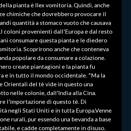
della pianta è Ilex vomitoria. Quindi, anche
nze chimiche che dovrebbero provocare il
grandi quantità a stomaco vuoto che causava
I coloni provenienti dall'Europa e dal resto
cani consumare questa pianta e le diedero
vomitoria. Scoprirono anche che conteneva
vanda popolare da consumare a colazione.
ero create piantagioni e la pianta fu
ra e in tutto il mondo occidentale. "Ma la
 Orientali del tè vide in questo una
to nelle colonie, dall'India alla Cina.
re l'importazione di questo tè. Di
tà negli Stati Uniti e in tutta Europa.Venne
 zone rurali, pur essendo una bevanda a base
tabile, e cadde completamente in disuso.