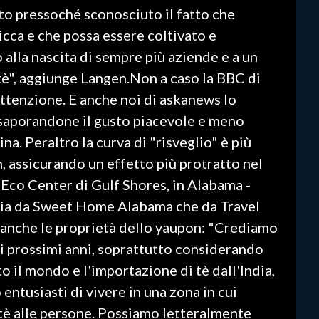
sto pressoché sconosciuto il fatto che
icca e che possa essere coltivato e
alla nascita di sempre più aziende e a un
tè", aggiunge Langen.Non a caso la BBC di
ttenzione. E anche noi di askanews lo
saporandone il gusto piacevole e meno
na. Peraltro la curva di "risveglio" è più
n, assicurando un effetto più protratto nel
 Eco Center di Gulf Shores, in Alabama -
sia da Sweet Home Alabama che da Travel
i anche le proprietà dello yaupon: "Crediamo
i prossimi anni, soprattutto considerando
tto il mondo e l'importazione di tè dall'India,
entusiasti di vivere in una zona in cui
è alle persone. Possiamo letteralmente