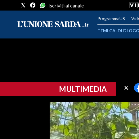
Iscriviti al canale
ProgrammaUS
Vid
TEMI CALDI DI OGG
METEO
COMUNI AL VOTO
VIDEO
MULTIMEDIA
FOTO
CRONACA SARDEGNA
CAGLIARI
PROVINCIA DI CAGLIARI
SULCIS IGLESIENTE