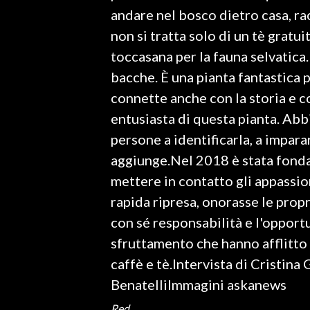
andare nel bosco dietro casa, r
non si tratta solo di un tè grat
toccasana per la fauna selvatica.
bacche. È una pianta fantastica pe
connette anche con la storia e c
entusiasta di questa pianta. Abb
persone a identificarla, a impar
aggiunge.Nel 2018 è stata fonda
mettere in contatto gli appassion
rapida ripresa, onorasse le propr
con sé responsabilità e l'opportu
sfruttamento che hanno afflitto
caffè e tè.Intervista di Cristin
BenatelliImmagini askanews
Red