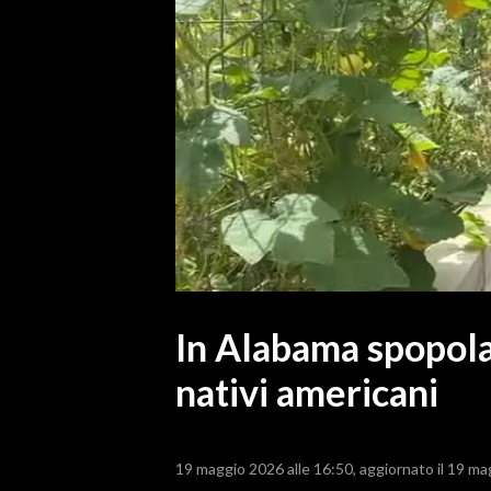
MEDIO CAMPIDANO
ORISTANO E PROVINCIA
SASSARI E PROVINCIA
GALLURA
NUORO E PROVINCIA
OGLIASTRA
AGENDA
CRONACA
ITALIA
MONDO
In Alabama spopola 
nativi americani
POLITICA
ECONOMIA
19 maggio 2026 alle 16:50
aggiornato il 19 ma
SERVIZI ALLE IMPRESE