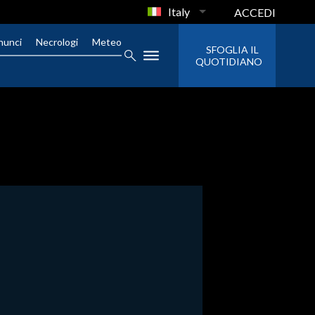
Italy
ACCEDI
nunci
Necrologi
Meteo
SFOGLIA IL
QUOTIDIANO