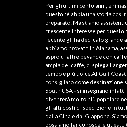
Per gli ultimi cento anni, è rima
INFO AZIENDE
questo tè abbia una storia così r
ABBONATI
preparato. Ma stiamo assistendo 
crescente interesse per questo 
ANNUNCI
recente gli ha dedicato grande a
NECROLOGI
abbiamo provato in Alabama, as
PUBBLICITÀ
aspro di altre bevande con caffei
SPIAGGE
ampia del caffe, ci spiega Lange
STORE
tempo e più dolce.Al Gulf Coast
consigliato come destinazione 
South USA - si insegnano infatt
diventerà molto più popolare ne
gli alti costi di spedizione in tu
dalla Cina e dal Giappone. Siamo 
possiamo far conoscere questo t