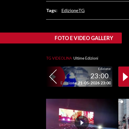
LAVORO
Tags:
EdizioneTG
BANDI
SPORT IN SARDEGNA
FOTO E VIDEO GALLERY
SPORT
RISULTATI E CLASSIFICHE
TG VIDEOLINA
Ultime Edizioni
CALCIO
Edizione
CALCIO REGIONALE
23:00
BASKET
Edizione 21-05-2026 23:00
VOLLEY
MOTORI
TENNIS
ALTRI SPORT
CULTURA