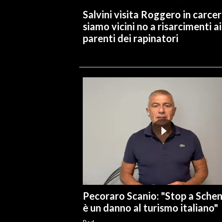
Salvini visita Roggero in carcer
INFO AZIENDE
siamo vicini no a risarcimenti ai
parenti dei rapinatori
ABBONATI
ANNUNCI
NECROLOGI
PUBBLICITÀ
SPIAGGE
STORE
Pecoraro Scanio: "Stop a Sche
è un danno al turismo italiano"