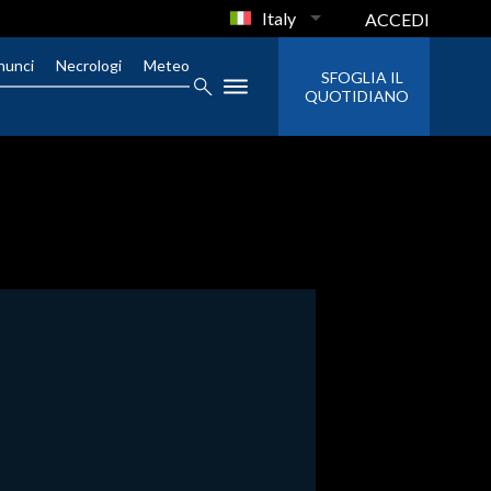
Italy
ACCEDI
nunci
Necrologi
Meteo
SFOGLIA IL
QUOTIDIANO