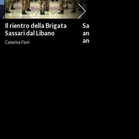
Il rientro della Brigata
Salvini: "Roggero ch
?
Sassari dal Libano
andare avanti su n
anti-risarcimenti"
Caterina Fiori