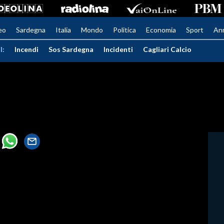
eo
Sardegna
Italia
Mondo
Politica
Economia
Sport
An
I:
Incendi
Sos Sardegna
Incidenti
Cagliari Calcio