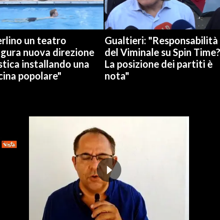
rlino un teatro
Gualtieri: "Responsabilità
ugura nuova direzione
del Viminale su Spin Time
stica installando una
La posizione dei partiti è
cina popolare"
nota"