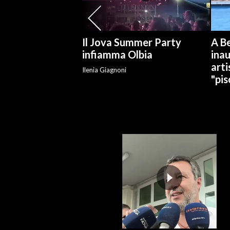
SPETTACOLI
Il Jova Summer Party
A Be
GOSSIP
infiamma Olbia
ina
arti
Ilenia Giagnoni
SALUTE
"pis
SARDEGNA TURISMO
SARDI NEL MONDO
NOTIZIE
EVENTI
#CARAUNIONE
3 MINUTI CON
INSULARITÀ