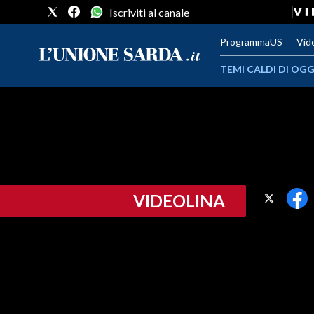
Iscriviti al canale
ProgrammaUS
Vid
TEMI CALDI DI OGG
METEO
COMUNI AL VOTO
VIDEO
VIDEOLINA
FOTO
CRONACA SARDEGNA
CAGLIARI
PROVINCIA DI CAGLIARI
SULCIS IGLESIENTE