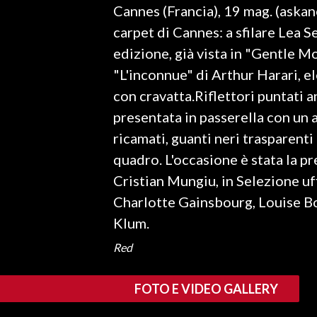
Cannes (Francia), 19 mag. (askan
LAVORO
carpet di Cannes: a sfilare Lea S
BANDI
edizione, già vista in "Gentle Mo
"L'inconnue" di Arthur Harari, 
SPORT IN SARDEGNA
con cravatta.Riflettori puntati a
SPORT
presentata in passerella con un a
RISULTATI E CLASSIFICHE
ricamati, guanti neri trasparenti
CALCIO
quadro. L'occasione è stata la p
CALCIO REGIONALE
Cristian Mungiu, in Selezione uffi
BASKET
Charlotte Gainsbourg, Louise B
VOLLEY
Klum.
MOTORI
Red
TENNIS
ALTRI SPORT
FOTO E VIDEO GALLERY
CULTURA