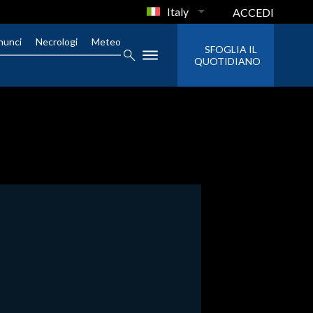
Italy
ACCEDI
nunci
Necrologi
Meteo
SFOGLIA IL
QUOTIDIANO