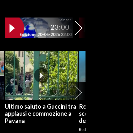
Edizione
23:00
19
Edizione 20-05-2026 23:00
Edizione 20-05-202
Ultimo saluto a Guccini tra
Relitto di epoca ro
applausi e commozione a
scoperto al largo d
Pavana
del Vallo
Red