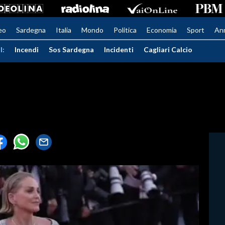
eo
Sardegna
Italia
Mondo
Politica
Economia
Sport
An
I:
Incendi
Sos Sardegna
Incidenti
Cagliari Calcio