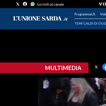
Iscriviti al canale
ProgrammaUS
Vid
TEMI CALDI DI OGG
METEO
COMUNI AL VOTO
VIDEO
MULTIMEDIA
FOTO
CRONACA SARDEGNA
CAGLIARI
PROVINCIA DI CAGLIARI
SULCIS IGLESIENTE