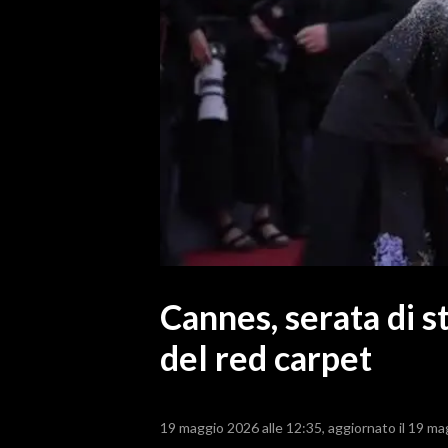
MEDIO CAMPIDANO
ORISTANO E PROVINCIA
SASSARI E PROVINCIA
GALLURA
NUORO E PROVINCIA
OGLIASTRA
AGENDA
CRONACA
ITALIA
MONDO
Cannes, serata di s
del red carpet
POLITICA
ECONOMIA
19 maggio 2026 alle 12:35
aggiornato il 19 ma
SERVIZI ALLE IMPRESE