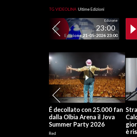
TG VIDEOLINA
Ultime Edizioni
SPETTACOLI
Edizione
23:00
GOSSIP
Edizione 21-05-2026 23:00
SALUTE
SARDEGNA TURISMO
SARDI NEL MONDO
NOTIZIE
EVENTI
#CARAUNIONE
É decollato con 25.000 fan
Stra
dalla Olbia Arena il Jova
Cal
3 MINUTI CON
Summer Party 2026
gior
è ri
Red
INSULARITÀ