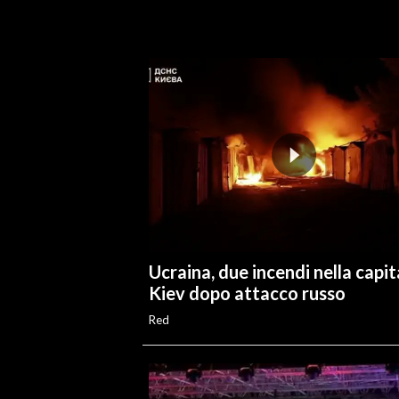
INFO AZIENDE
ABBONATI
ANNUNCI
NECROLOGI
PUBBLICITÀ
SPIAGGE
STORE
Ucraina, due incendi nella capit
Kiev dopo attacco russo
Red