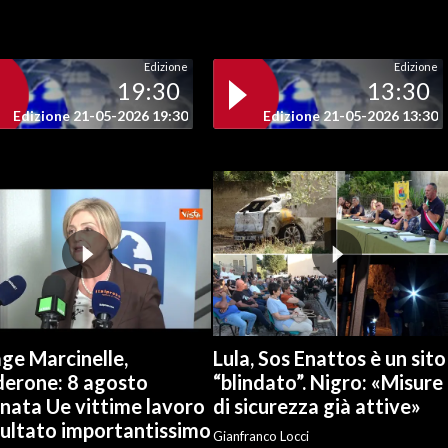
Edizione
Edizione
19:30
13:30
Edizione 21-05-2026 19:30
Edizione 21-05-2026 13:30
ge Marcinelle,
Lula, Sos Enattos è un sito
derone: 8 agosto
“blindato”. Nigro: «Misure
nata Ue vittime lavoro
di sicurezza già attive»
sultato importantissimo
Gianfranco Locci