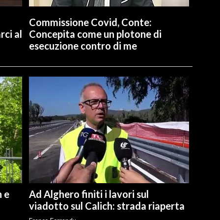
Commissione Covid, Conte:
ci al
Concepita come un plotone di
esecuzione contro di me
n e
Ad Alghero finiti i lavori sul
viadotto sul Calich: strada riaperta