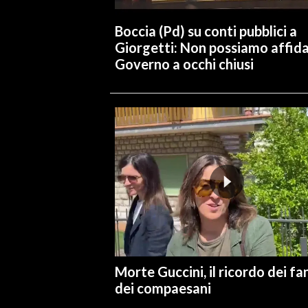
Boccia (Pd) su conti pubblici a
INFO AZIENDE
Giorgetti: Non possiamo affidar
ABBONATI
Governo a occhi chiusi
ANNUNCI
NECROLOGI
PUBBLICITÀ
SPIAGGE
STORE
Morte Guccini, il ricordo dei fa
dei compaesani