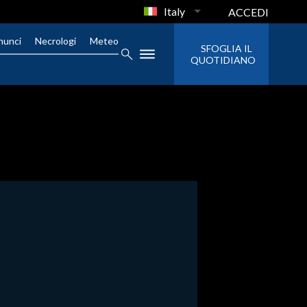
Italy
ACCEDI
nunci
Necrologi
Meteo
SFOGLIA IL
QUOTIDIANO