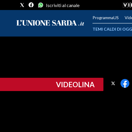
Iscriviti al canale
ProgrammaUS
Vid
TEMI CALDI DI OGG
METEO
COMUNI AL VOTO
VIDEO
VIDEOLINA
FOTO
CRONACA SARDEGNA
CAGLIARI
PROVINCIA DI CAGLIARI
SULCIS IGLESIENTE