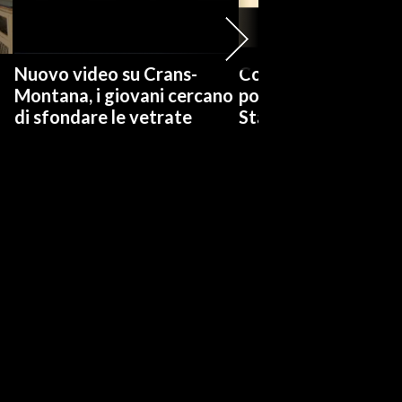
Nuovo video su Crans-
Covid, Conte: Mai u
Montana, i giovani cercano
poteri sostitutivi de
di sfondare le vetrate
Stato per scelta pol