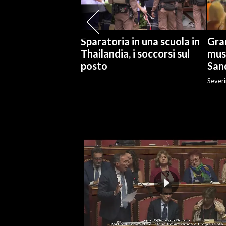
SPETTACOLI
Sparatoria in una scuola in
Gran
GOSSIP
Thailandia, i soccorsi sul
mus
posto
San
SALUTE
Severi
SARDEGNA TURISMO
SARDI NEL MONDO
NOTIZIE
EVENTI
#CARAUNIONE
3 MINUTI CON
INSULARITÀ