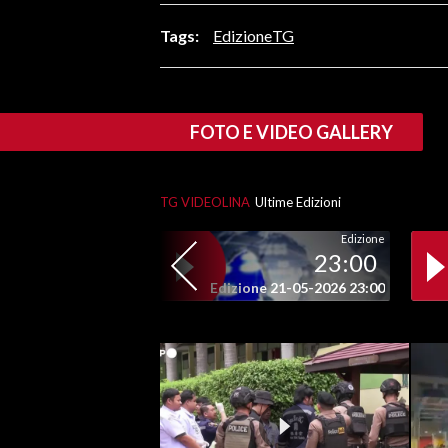
LAVORO
Tags:
EdizioneTG
BANDI
SPORT IN SARDEGNA
FOTO E VIDEO GALLERY
SPORT
RISULTATI E CLASSIFICHE
TG VIDEOLINA
Ultime Edizioni
CALCIO
Edizione
CALCIO REGIONALE
23:00
BASKET
Edizione 21-05-2026 23:00
VOLLEY
MOTORI
TENNIS
ALTRI SPORT
CULTURA