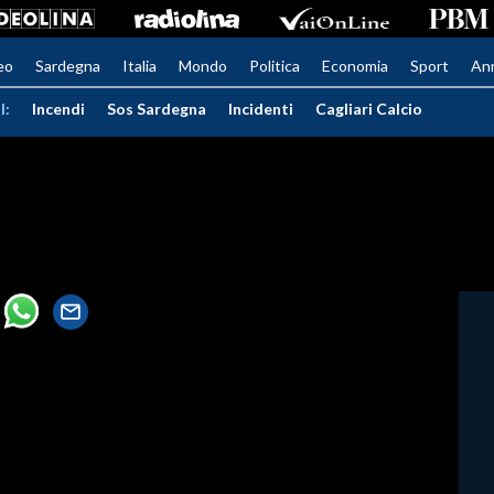
eo
Sardegna
Italia
Mondo
Politica
Economia
Sport
An
I:
Incendi
Sos Sardegna
Incidenti
Cagliari Calcio