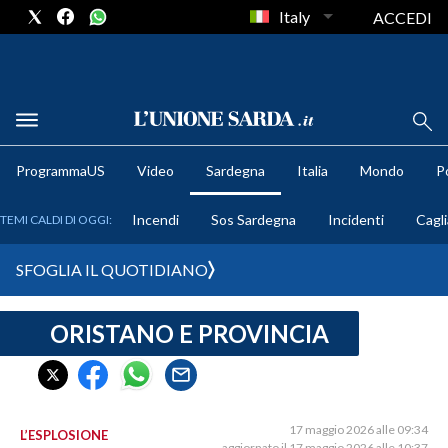
Italy
ACCEDI
METEO
ProgrammaUS
Video
Sardegna
Italia
Mondo
Po
COMUNI AL VOTO
Incendi
Sos Sardegna
Incidenti
Cagli
TEMI CALDI DI OGGI:
VIDEO
SFOGLIA IL QUOTIDIANO
FOTO
ORISTANO E PROVINCIA
CRONACA SARDEGNA
CAGLIARI
PROVINCIA DI CAGLIARI
SULCIS IGLESIENTE
17 maggio 2026 alle 09:34
L’ESPLOSIONE
aggiornato il 17 maggio 2026 alle 10:37