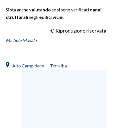
Si sta anche
valutando
se si sono verificati
danni
INFO AZIENDE
strutturali
negli
edifici vicini.
ABBONATI
© Riproduzione riservata
ANNUNCI
NECROLOGI
Michele Masala
PUBBLICITÀ
SPIAGGE
STORE
Alto Campidano
Terralba