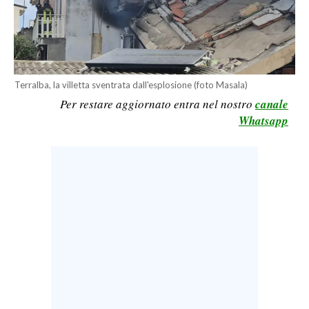
LAVORO
BANDI
SPORT IN SARDEGNA
Terralba, la villetta sventrata dall'esplosione (foto Masala)
Per restare aggiornato entra nel nostro
canale
SPORT
Whatsapp
RISULTATI E CLASSIFICHE
CALCIO
CALCIO REGIONALE
BASKET
VOLLEY
MOTORI
TENNIS
ALTRI SPORT
CULTURA