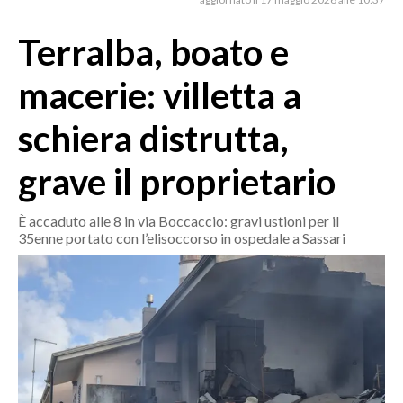
MEDIO CAMPIDANO
ORISTANO E PROVINCIA
Terralba, boato e
SASSARI E PROVINCIA
macerie: villetta a
GALLURA
NUORO E PROVINCIA
schiera distrutta,
OGLIASTRA
grave il proprietario
AGENDA
CRONACA
È accaduto alle 8 in via Boccaccio: gravi ustioni per il
35enne portato con l’elisoccorso in ospedale a Sassari
ITALIA
MONDO
POLITICA
ECONOMIA
SERVIZI ALLE IMPRESE