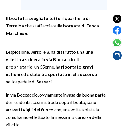
SPETTACOLI
Il
boato
ha
svegliato tutto il quartiere di
Terralba
che si affaccia sulla
borgata di Tanca
GOSSIP
Marchesa
.
SALUTE
L’esplosione, verso le 8, ha
distrutto una una
SARDEGNA TURISMO
villetta a schiera in via Boccaccio
. Il
proprietario
, un 35enne, ha
riportato gravi
SARDI NEL MONDO
ustioni
ed è stato
trasportato in elisoccorso
NOTIZIE
nell’ospedale di
Sassari
.
EVENTI
In via Boccaccio, ovviamente invasa da buona parte
#CARAUNIONE
dei residenti scesi in strada dopo il boato, sono
arrivati i
vigili del fuoco
che, una volta isolata la
3 MINUTI CON
zona, hanno effettuato la messa in sicurezza della
villetta.
INSULARITÀ