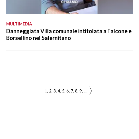
MULTIMEDIA
Danneggiata Villa comunale intitolata a Falcone e
Borsellino nel Salernitano
1
2
3
4
5
6
7
8
9
...