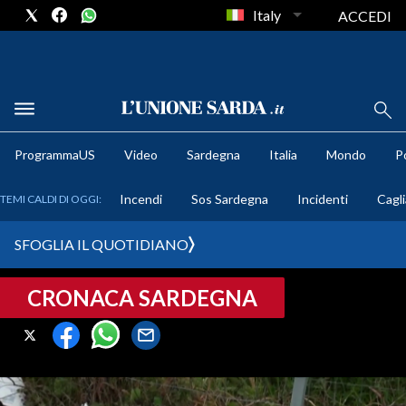
Italy
ACCEDI
METEO
ProgrammaUS
Video
Sardegna
Italia
Mondo
Po
COMUNI AL VOTO
Incendi
Sos Sardegna
Incidenti
Cagli
TEMI CALDI DI OGGI:
VIDEO
SFOGLIA IL QUOTIDIANO
FOTO
CRONACA SARDEGNA
CRONACA SARDEGNA
CAGLIARI
PROVINCIA DI CAGLIARI
SULCIS IGLESIENTE