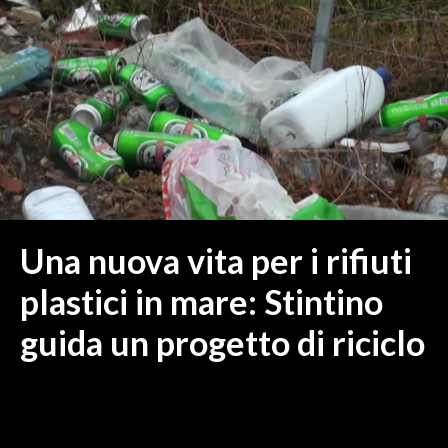
MEDIO CAMPIDANO
ORISTANO E PROVINCIA
SASSARI E PROVINCIA
GALLURA
NUORO E PROVINCIA
OGLIASTRA
AGENDA
CRONACA
Una nuova vita per i rifiuti
ITALIA
plastici in mare: Stintino
MONDO
guida un progetto di riciclo
POLITICA
ECONOMIA
SERVIZI ALLE IMPRESE