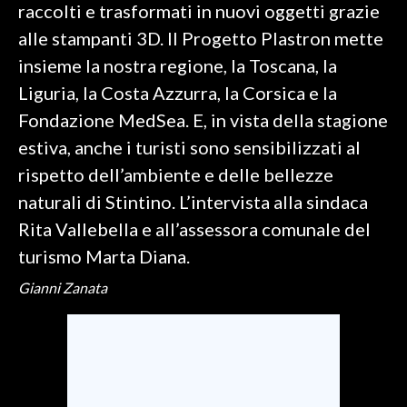
raccolti e trasformati in nuovi oggetti grazie
alle stampanti 3D. Il Progetto Plastron mette
SPETTACOLI
insieme la nostra regione, la Toscana, la
GOSSIP
Liguria, la Costa Azzurra, la Corsica e la
Fondazione MedSea. E, in vista della stagione
SALUTE
estiva, anche i turisti sono sensibilizzati al
SARDEGNA TURISMO
rispetto dell’ambiente e delle bellezze
naturali di Stintino. L’intervista alla sindaca
SARDI NEL MONDO
Rita Vallebella e all’assessora comunale del
NOTIZIE
turismo Marta Diana.
EVENTI
Gianni Zanata
#CARAUNIONE
3 MINUTI CON
INSULARITÀ