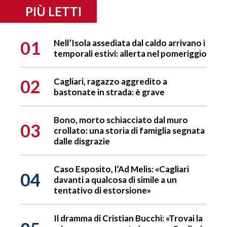
PIÙ LETTI
01
Nell’Isola assediata dal caldo arrivano i
temporali estivi: allerta nel pomeriggio
02
Cagliari, ragazzo aggredito a
bastonate in strada: è grave
Bono, morto schiacciato dal muro
03
crollato: una storia di famiglia segnata
dalle disgrazie
Caso Esposito, l’Ad Melis: «Cagliari
04
davanti a qualcosa di simile a un
tentativo di estorsione»
Il dramma di Cristian Bucchi: «Trovai la