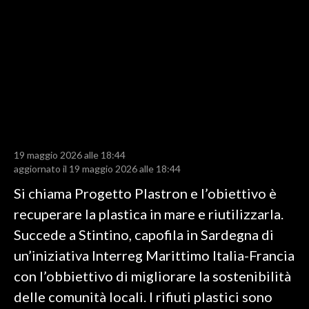
LAVORO
BANDI
SPORT IN SARDEGNA
SPORT
RISULTATI E CLASSIFICHE
CALCIO
19 maggio 2026 alle 18:44
aggiornato il 19 maggio 2026 alle 18:44
CALCIO REGIONALE
BASKET
Si chiama Progetto Plastron e l’obiettivo è
VOLLEY
recuperare la plastica in mare e riutilizzarla.
MOTORI
Succede a Stintino, capofila in Sardegna di
TENNIS
un’iniziativa Interreg Marittimo Italia-Francia
ALTRI SPORT
con l’obbiettivo di migliorare la sostenibilità
delle comunità locali. I rifiuti plastici sono
CULTURA