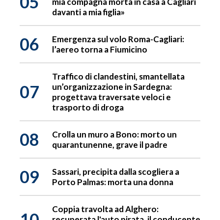
05
mia compagna morta in casa a Cagliari
davanti a mia figlia»
06
Emergenza sul volo Roma-Cagliari:
l’aereo torna a Fiumicino
Traffico di clandestini, smantellata
07
un’organizzazione in Sardegna:
progettava traversate veloci e
trasporto di droga
08
Crolla un muro a Bono: morto un
quarantunenne, grave il padre
09
Sassari, precipita dalla scogliera a
Porto Palmas: morta una donna
Coppia travolta ad Alghero:
10
recuperata l'auto pirata, il conducente