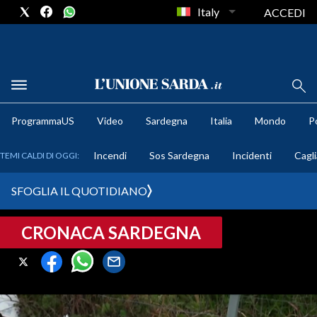
Italy
ACCEDI
METEO
ProgrammaUS
Video
Sardegna
Italia
Mondo
Po
COMUNI AL VOTO
Incendi
Sos Sardegna
Incidenti
Cagli
TEMI CALDI DI OGGI:
VIDEO
SFOGLIA IL QUOTIDIANO
FOTO
CRONACA SARDEGNA
CRONACA SARDEGNA
CAGLIARI
PROVINCIA DI CAGLIARI
SULCIS IGLESIENTE