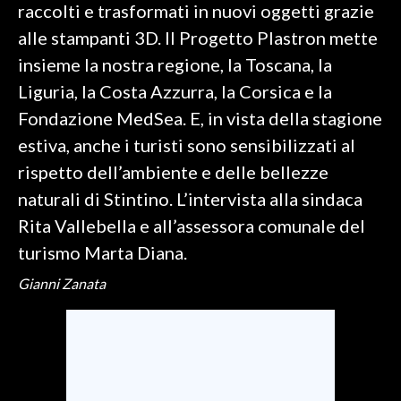
raccolti e trasformati in nuovi oggetti grazie
alle stampanti 3D. Il Progetto Plastron mette
SPETTACOLI
insieme la nostra regione, la Toscana, la
GOSSIP
Liguria, la Costa Azzurra, la Corsica e la
Fondazione MedSea. E, in vista della stagione
SALUTE
estiva, anche i turisti sono sensibilizzati al
SARDEGNA TURISMO
rispetto dell’ambiente e delle bellezze
naturali di Stintino. L’intervista alla sindaca
SARDI NEL MONDO
Rita Vallebella e all’assessora comunale del
NOTIZIE
turismo Marta Diana.
EVENTI
Gianni Zanata
#CARAUNIONE
3 MINUTI CON
INSULARITÀ