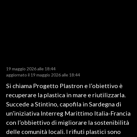
LAVORO
BANDI
SPORT IN SARDEGNA
SPORT
RISULTATI E CLASSIFICHE
CALCIO
19 maggio 2026 alle 18:44
aggiornato il 19 maggio 2026 alle 18:44
CALCIO REGIONALE
BASKET
Si chiama Progetto Plastron e l’obiettivo è
VOLLEY
recuperare la plastica in mare e riutilizzarla.
MOTORI
Succede a Stintino, capofila in Sardegna di
TENNIS
un’iniziativa Interreg Marittimo Italia-Francia
ALTRI SPORT
con l’obbiettivo di migliorare la sostenibilità
delle comunità locali. I rifiuti plastici sono
CULTURA