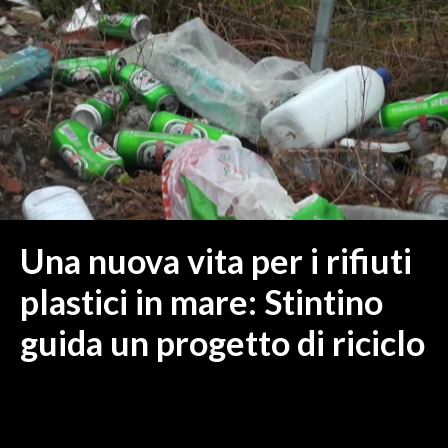
MEDIO CAMPIDANO
ORISTANO E PROVINCIA
SASSARI E PROVINCIA
GALLURA
NUORO E PROVINCIA
OGLIASTRA
AGENDA
CRONACA
Una nuova vita per i rifiuti
ITALIA
plastici in mare: Stintino
MONDO
guida un progetto di riciclo
POLITICA
ECONOMIA
SERVIZI ALLE IMPRESE