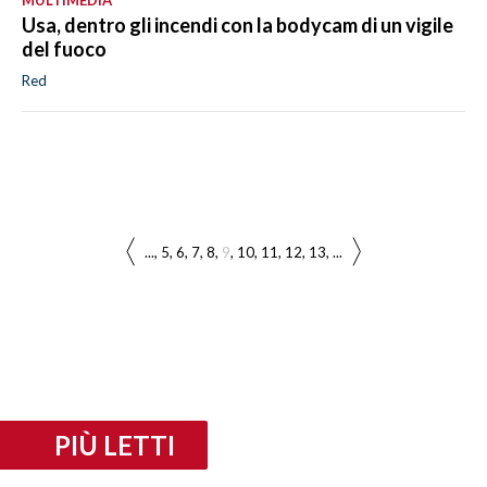
Usa, dentro gli incendi con la bodycam di un vigile
del fuoco
Red
...
5
6
7
8
9
10
11
12
13
...
PIÙ LETTI