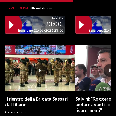
TG VIDEOLINA
Ultime Edizioni
INFO AZIENDE
Edizione
ABBONATI
23:00
ANNUNCI
Edizione 21-05-2026 23:00
Edizione 21-05-
NECROLOGI
PUBBLICITÀ
SPIAGGE
STORE
Il rientro della Brigata Sassari
Salvini: "Roggero c
dal Libano
andare avanti su n
risarcimenti"
Caterina Fiori