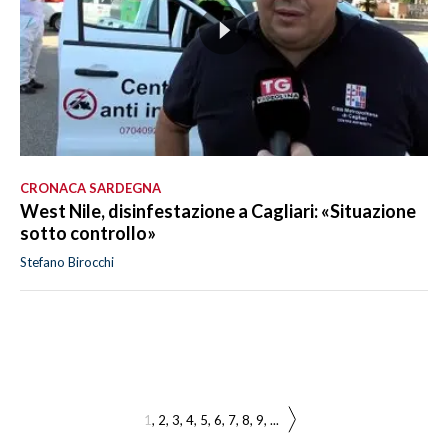
CRONACA SARDEGNA
West Nile, disinfestazione a Cagliari: «Situazione
sotto controllo»
Stefano Birocchi
1
2
3
4
5
6
7
8
9
...