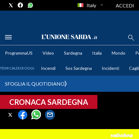
Italy
ACCEDI
METEO
ProgrammaUS
Video
Sardegna
Italia
Mondo
Po
COMUNI AL VOTO
Incendi
Sos Sardegna
Incidenti
Cagli
TEMI CALDI DI OGGI:
VIDEO
SFOGLIA IL QUOTIDIANO
FOTO
CRONACA SARDEGNA
CRONACA SARDEGNA
CAGLIARI
PROVINCIA DI CAGLIARI
SULCIS IGLESIENTE