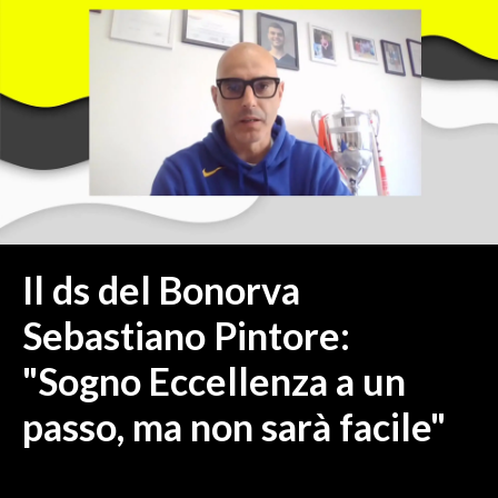
MEDIO CAMPIDANO
ORISTANO E PROVINCIA
SASSARI E PROVINCIA
GALLURA
NUORO E PROVINCIA
OGLIASTRA
AGENDA
CRONACA
Il ds del Bonorva
ITALIA
Sebastiano Pintore:
MONDO
"Sogno Eccellenza a un
POLITICA
passo, ma non sarà facile"
ECONOMIA
SERVIZI ALLE IMPRESE