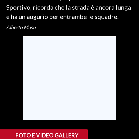
Sportivo, ricorda che la strada è ancora lunga
SPETTACOLI
e ha un augurio per entrambe le squadre.
Alberto Masu
GOSSIP
SALUTE
SARDEGNA TURISMO
SARDI NEL MONDO
NOTIZIE
EVENTI
#CARAUNIONE
3 MINUTI CON
FOTO E VIDEO GALLERY
INSULARITÀ