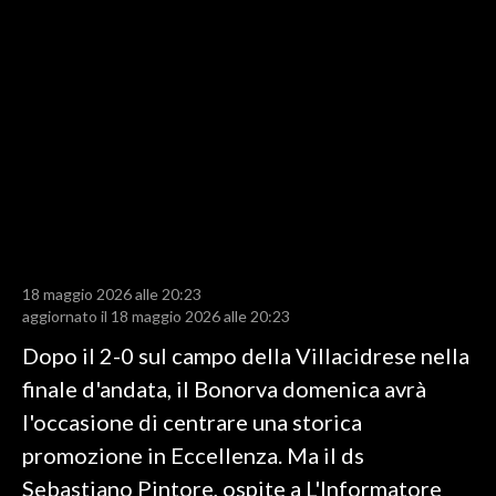
LAVORO
BANDI
SPORT IN SARDEGNA
SPORT
RISULTATI E CLASSIFICHE
CALCIO
CALCIO REGIONALE
18 maggio 2026 alle 20:23
BASKET
aggiornato il 18 maggio 2026 alle 20:23
VOLLEY
Dopo il 2-0 sul campo della Villacidrese nella
MOTORI
finale d'andata, il Bonorva domenica avrà
TENNIS
l'occasione di centrare una storica
ALTRI SPORT
promozione in Eccellenza. Ma il ds
Sebastiano Pintore, ospite a L'Informatore
CULTURA