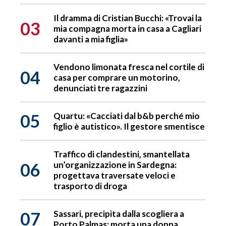
Il dramma di Cristian Bucchi: «Trovai la
03
mia compagna morta in casa a Cagliari
davanti a mia figlia»
Vendono limonata fresca nel cortile di
04
casa per comprare un motorino,
denunciati tre ragazzini
05
Quartu: «Cacciati dal b&b perché mio
figlio è autistico». Il gestore smentisce
Traffico di clandestini, smantellata
06
un’organizzazione in Sardegna:
progettava traversate veloci e
trasporto di droga
07
Sassari, precipita dalla scogliera a
Porto Palmas: morta una donna