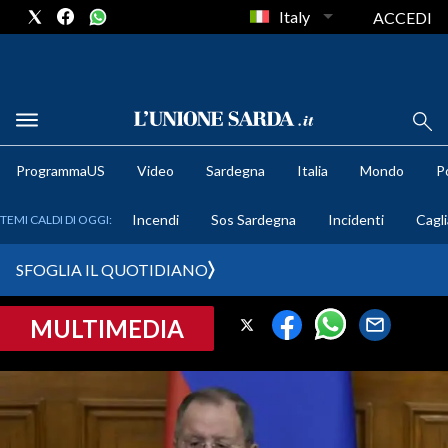
Italy
ACCEDI
METEO
ProgrammaUS
Video
Sardegna
Italia
Mondo
Po
COMUNI AL VOTO
Incendi
Sos Sardegna
Incidenti
Cagli
TEMI CALDI DI OGGI:
VIDEO
SFOGLIA IL QUOTIDIANO
FOTO
MULTIMEDIA
CRONACA SARDEGNA
CAGLIARI
PROVINCIA DI CAGLIARI
SULCIS IGLESIENTE