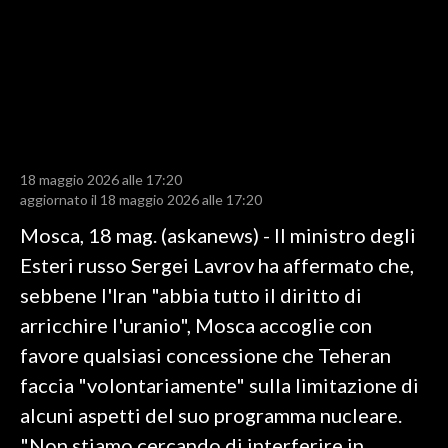
LAVORO
BANDI
SPORT IN SARDEGNA
SPORT
18 maggio 2026 alle 17:20
RISULTATI E CLASSIFICHE
aggiornato il 18 maggio 2026 alle 17:20
CALCIO
Mosca, 18 mag. (askanews) - Il ministro degli
CALCIO REGIONALE
Esteri russo Sergei Lavrov ha affermato che,
BASKET
sebbene l'Iran "abbia tutto il diritto di
VOLLEY
arricchire l'uranio", Mosca accoglie con
MOTORI
favore qualsiasi concessione che Teheran
TENNIS
faccia "volontariamente" sulla limitazione di
ALTRI SPORT
alcuni aspetti del suo programma nucleare.
"Non stiamo cercando di interferire in
CULTURA