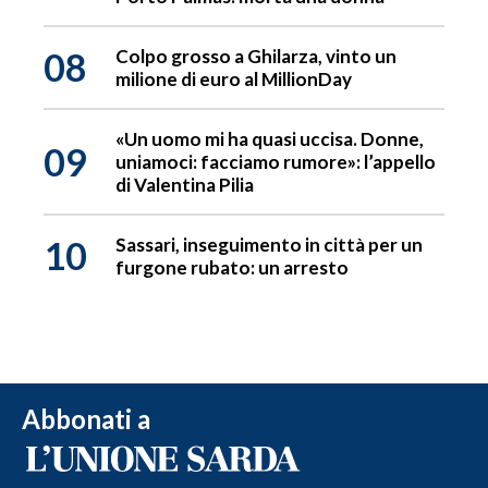
08
Colpo grosso a Ghilarza, vinto un
milione di euro al MillionDay
«Un uomo mi ha quasi uccisa. Donne,
09
uniamoci: facciamo rumore»: l’appello
di Valentina Pilia
10
Sassari, inseguimento in città per un
furgone rubato: un arresto
Abbonati a