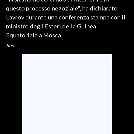
questo processo negoziale", ha dichiarato
SPETTACOLI
Lavrov durante una conferenza stampa con il
ministro degli Esteri della Guinea
GOSSIP
Equatoriale a Mosca.
SALUTE
Red
SARDEGNA TURISMO
SARDI NEL MONDO
NOTIZIE
EVENTI
#CARAUNIONE
3 MINUTI CON
INSULARITÀ