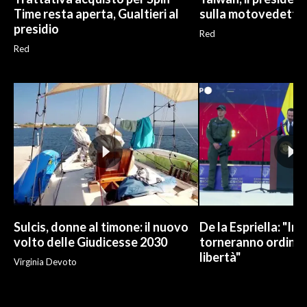
Time resta aperta, Gualtieri al
sulla motovedetta l
presidio
Red
Red
Sulcis, donne al timone: il nuovo
De la Espriella: "In
volto delle Giudicesse 2030
torneranno ordine, 
libertà"
Virginia Devoto