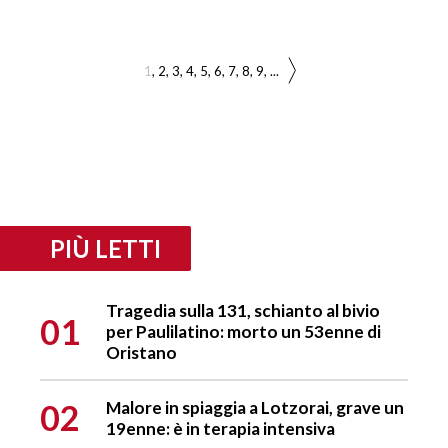
1
2
3
4
5
6
7
8
9
...
PIÙ LETTI
Tragedia sulla 131, schianto al bivio
01
per Paulilatino: morto un 53enne di
Oristano
02
Malore in spiaggia a Lotzorai, grave un
19enne: è in terapia intensiva