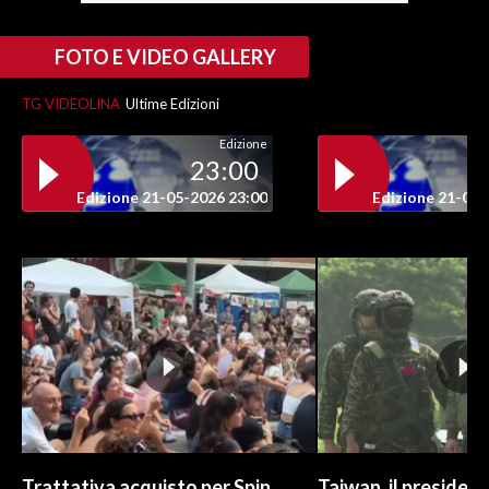
INFO AZIENDE
FOTO E VIDEO GALLERY
ABBONATI
TG VIDEOLINA
Ultime Edizioni
ANNUNCI
Edizione
NECROLOGI
23:00
PUBBLICITÀ
Edizione 21-05-2026 23:00
Edizione 21-05-
SPIAGGE
STORE
Trattativa acquisto per Spin
Taiwan, il president