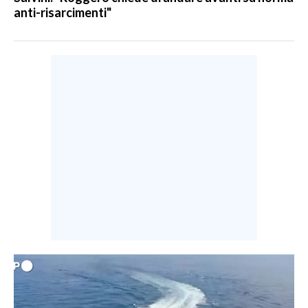
anti-risarcimenti"