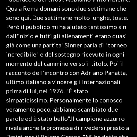
Qua a Roma domani sono due settimane che
SPETTACOLI
sono qui. Due settimane molto lunghe, toste.
Però il pubblico mi ha aiutato tantissimo sin
GOSSIP
dall'inizio e tutti gli allenamenti erano quasi
SALUTE
già come una partita".Sinner parla di "torneo
incredibile" e del sostegno ricevuto in ogni
SARDEGNA TURISMO
momento del cammino verso il titolo. Poi il
racconto dell'incontro con Adriano Panatta,
SARDI NEL MONDO
ultimo italiano a vincere gli Internazionali
NOTIZIE
prima di lui, nel 1976. "È stato
EVENTI
simpaticissimo. Personalmente lo conosco
#CARAUNIONE
veramente poco, abbiamo scambiato due
parole ed è stato bello".Il campione azzurro
3 MINUTI CON
rivela anche la promessa di rivedersi presto a
INSULARITÀ
Parigi, per il Roland Garros. "Mi ha detto che