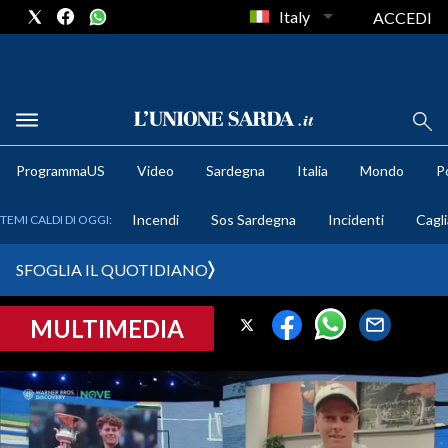
Italy
ACCEDI
METEO
ProgrammaUS
Video
Sardegna
Italia
Mondo
Po
COMUNI AL VOTO
Incendi
Sos Sardegna
Incidenti
Cagli
TEMI CALDI DI OGGI:
VIDEO
SFOGLIA IL QUOTIDIANO
FOTO
MULTIMEDIA
CRONACA SARDEGNA
CAGLIARI
PROVINCIA DI CAGLIARI
SULCIS IGLESIENTE