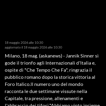
LAVORO
BANDI
SPORT IN SARDEGNA
SPORT
18 maggio 2026 alle 10:30
RISULTATI E CLASSIFICHE
aggiornato il 18 maggio 2026 alle 10:30
CALCIO
Milano, 18 mag. (askanews) - Jannik Sinner si
CALCIO REGIONALE
gode il trionfo agli Internazionali d'Italia e,
BASKET
ospite di "Che Tempo Che Fa", ringrazia il
VOLLEY
pubblico romano dopo la storica vittoria al
MOTORI
Foro Italico.Il numero uno del mondo
TENNIS
racconta le due settimane vissute nella
ALTRI SPORT
Capitale, tra pressione, allenamenti e
l'abbraccio dei tifosi."Abbiamo vinto insieme.
CULTURA