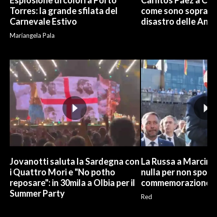
Esplosione di colori a Porto
Carlitos Páez a Cagl
Torres: la grande sfilata del
come sono sopravvi
Carnevale Estivo
disastro delle And
Mariangela Pala
Jovanotti saluta la Sardegna con
La Russa a Marcinel
i Quattro Mori e "No potho
nulla per non sporc
reposare": in 30mila a Olbia per il
commemorazione
Summer Party
Red