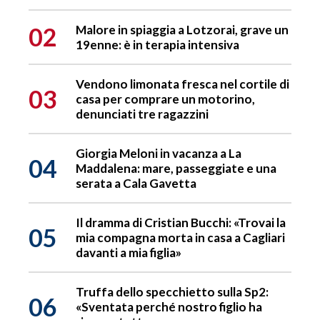
02
Malore in spiaggia a Lotzorai, grave un
19enne: è in terapia intensiva
Vendono limonata fresca nel cortile di
03
casa per comprare un motorino,
denunciati tre ragazzini
Giorgia Meloni in vacanza a La
04
Maddalena: mare, passeggiate e una
serata a Cala Gavetta
Il dramma di Cristian Bucchi: «Trovai la
05
mia compagna morta in casa a Cagliari
davanti a mia figlia»
Truffa dello specchietto sulla Sp2:
06
«Sventata perché nostro figlio ha