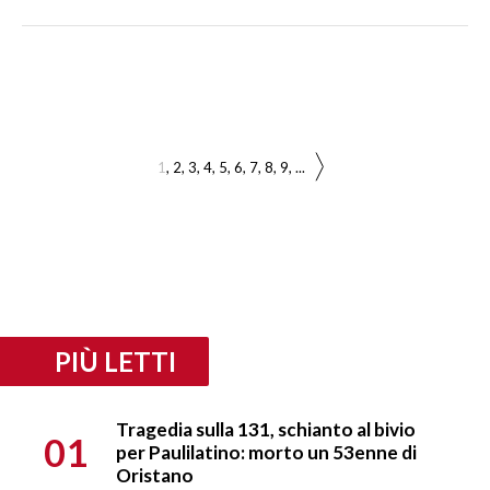
1
2
3
4
5
6
7
8
9
...
PIÙ LETTI
Tragedia sulla 131, schianto al bivio
01
per Paulilatino: morto un 53enne di
Oristano