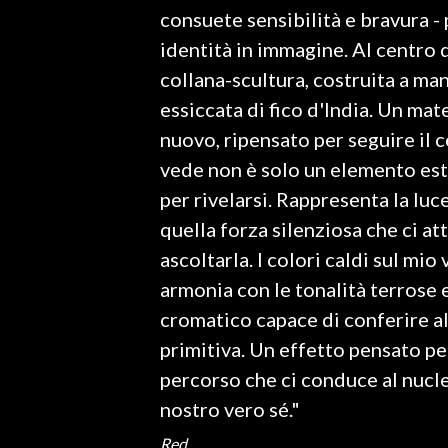
consuete sensibilità e bravura -
INFO AZIENDE
identità in immagine. Al centro 
ABBONATI
collana-scultura, costruita a man
essiccata di fico d'India. Un mat
ANNUNCI
nuovo, ripensato per seguire il c
NECROLOGI
vede non è solo un elemento est
PUBBLICITÀ
per rivelarsi. Rappresenta la luc
SPIAGGE
quella forza silenziosa che ci a
STORE
ascoltarla. I colori caldi sul mio 
armonia con le tonalità terrose e
cromatico capace di conferire al
primitiva. Un effetto pensato pe
percorso che ci conduce al nucle
nostro vero sé."
Red