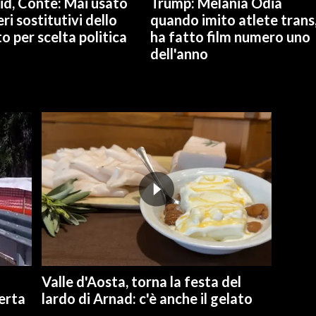
id, Conte: Mai usato
Trump: Melania Odia
ri sostitutivi dello
quando imito atlete trans
o per scelta politica
ha fatto film numero uno
dell'anno
Valle d'Aosta, torna la festa del
perta
lardo di Arnad: c'è anche il gelato