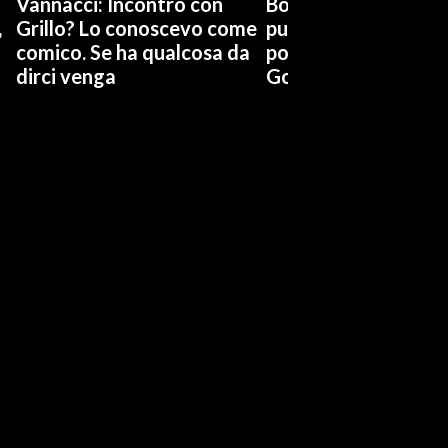
Vannacci: Incontro con
Boccia (Pd) su conti
,
Grillo? Lo conoscevo come
pubblici a Giorgetti
comico. Se ha qualcosa da
possiamo affidarci a
dirci venga
Governo a occhi chi