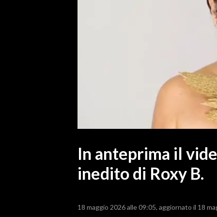
MEDIO CAMPIDANO
ORISTANO E PROVINCIA
SASSARI E PROVINCIA
GALLURA
NUORO E PROVINCIA
OGLIASTRA
AGENDA
CRONACA
ITALIA
MONDO
In anteprima il vid
inedito di Roxy B.
POLITICA
ECONOMIA
18 maggio 2026 alle 09:05
aggiornato il 18 ma
SERVIZI ALLE IMPRESE