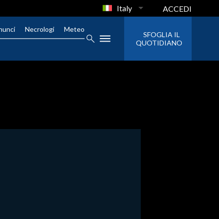
Italy
ACCEDI
nunci
Necrologi
Meteo
SFOGLIA IL
QUOTIDIANO