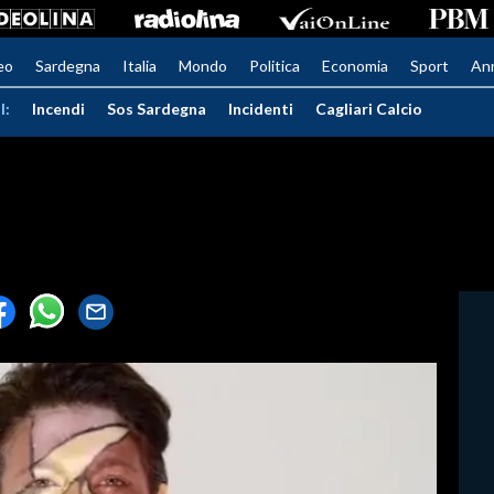
eo
Sardegna
Italia
Mondo
Politica
Economia
Sport
An
I:
Incendi
Sos Sardegna
Incidenti
Cagliari Calcio