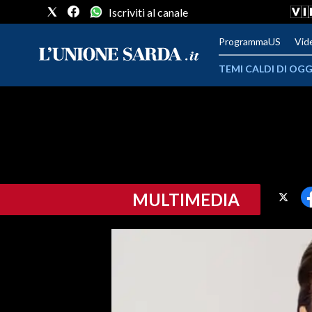
Iscriviti al canale
ProgrammaUS
Vid
TEMI CALDI DI OGG
METEO
COMUNI AL VOTO
VIDEO
MULTIMEDIA
FOTO
CRONACA SARDEGNA
CAGLIARI
PROVINCIA DI CAGLIARI
SULCIS IGLESIENTE