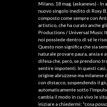
Milano, 18 mag. (askanews) - In a
LAVORO
nuovo singolo inedito di Roxy B.,
BANDI
composto come sempre con Anton
artistico, che ha curato anche gli
SPORT IN SARDEGNA
Productions / Universal Music I
SPORT
noi possiede dentro di sé le riso
RISULTATI E CLASSIFICHE
Questo non significa che sia sem
CALCIO
naturale provare paura, ansia e 
CALCIO REGIONALE
difesa che, però, se prendono tr
BASKET
sentire impotenti. In questi casi,
VOLLEY
origine abruzzese ma milanese di
MOTORI
con distacco, sospendendo il gi
TENNIS
automaticamente sotto l'impulso
ALTRI SPORT
cambia il modo in cui vivo le sit
iniziare a chiedermi: "cosa poss
CULTURA