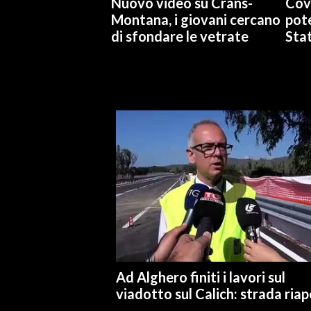
Nuovo video su Crans-
Cov
Montana, i giovani cercano
pote
di sfondare le vetrate
Stat
Ad Alghero finiti i lavori sul
viadotto sul Calich: strada ria