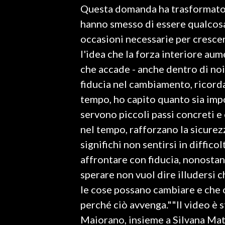
Questa domanda ha trasformato l
hanno smesso di essere qualcosa
SPETTACOLI
occasioni necessarie per cresc
GOSSIP
l'idea che la forza interiore aum
che accade - anche dentro di noi 
SALUTE
fiducia nel cambiamento, ricorda
SARDEGNA TURISMO
tempo, ho capito quanto sia imp
servono piccoli passi concreti e
SARDI NEL MONDO
nel tempo, rafforzano la sicurez
NOTIZIE
significhi non sentirsi in diffico
EVENTI
affrontare con fiducia, nonostant
sperare non vuol dire illudersi 
#CARAUNIONE
le cose possano cambiare e che o
3 MINUTI CON
perché ciò avvenga.""Il video è 
Maiorano, insieme a Silvana Mata
INSULARITÀ