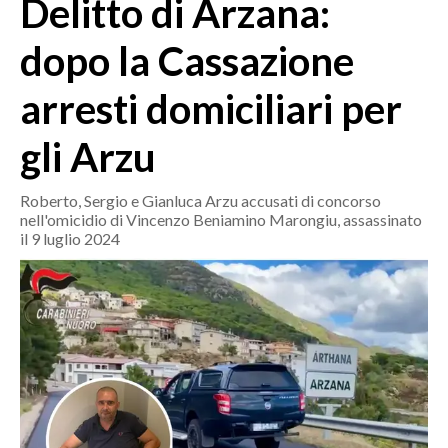
Delitto di Arzana:
MEDIO CAMPIDANO
ORISTANO E PROVINCIA
dopo la Cassazione
SASSARI E PROVINCIA
arresti domiciliari per
GALLURA
NUORO E PROVINCIA
gli Arzu
OGLIASTRA
AGENDA
Roberto, Sergio e Gianluca Arzu accusati di concorso
nell'omicidio di Vincenzo Beniamino Marongiu, assassinato
CRONACA
il 9 luglio 2024
ITALIA
MONDO
POLITICA
ECONOMIA
SERVIZI ALLE IMPRESE