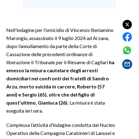
SPETTACOLI
GOSSIP
Nell'indagine per l'omicidio di Vincenzo Beniamino
Marongiu, assassinato il 9 luglio 2024 ad Arzana,
SALUTE
dopo l’annullamento da parte della Corte di
Cassazione delle precedenti ordinanze di
SARDEGNA TURISMO
liberazione il Tribunale per il Riesame di Cagliari
ha
emesso la misura cautelare degli arresti
SARDI NEL MONDO
domiciliari nei confronti dei fratelli di Sandro
NOTIZIE
Arzu, morto suicida in carcere, Roberto (57
EVENTI
anni) e Sergio (65), oltre che del figlio di
quest’ultimo, Gianluca (26).
La misura è stata
#CARAUNIONE
eseguita ieri sera.
3 MINUTI CON
Complessa l’attività d’indagine condotta dal Nucleo
Operativo della Compagnia Carabinieri di Lanusei e
INSULARITÀ