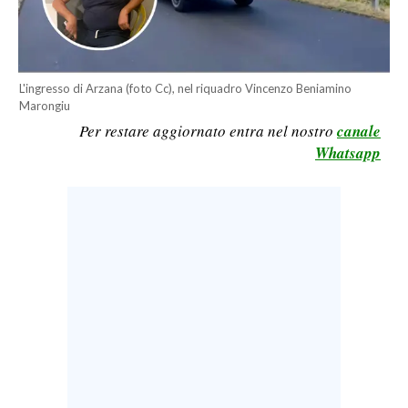
LAVORO
BANDI
L'ingresso di Arzana (foto Cc), nel riquadro Vincenzo Beniamino
SPORT IN SARDEGNA
Marongiu
Per restare aggiornato entra nel nostro
canale
SPORT
Whatsapp
RISULTATI E CLASSIFICHE
CALCIO
CALCIO REGIONALE
BASKET
VOLLEY
MOTORI
TENNIS
ALTRI SPORT
CULTURA