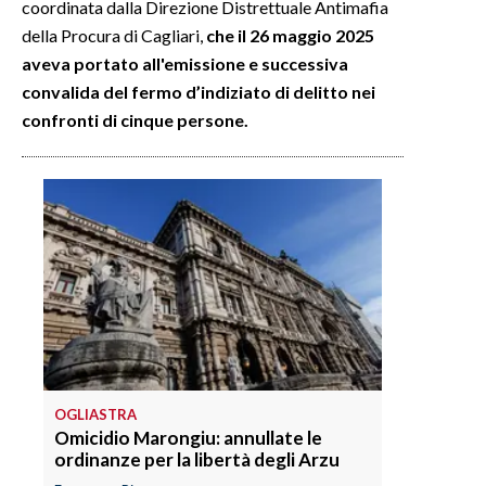
coordinata dalla Direzione Distrettuale Antimafia
della Procura di Cagliari,
che il 26 maggio 2025
INFO AZIENDE
aveva portato all'emissione e successiva
ABBONATI
convalida del fermo d’indiziato di delitto nei
ANNUNCI
confronti di cinque persone.
NECROLOGI
PUBBLICITÀ
SPIAGGE
STORE
OGLIASTRA
Omicidio Marongiu: annullate le
ordinanze per la libertà degli Arzu