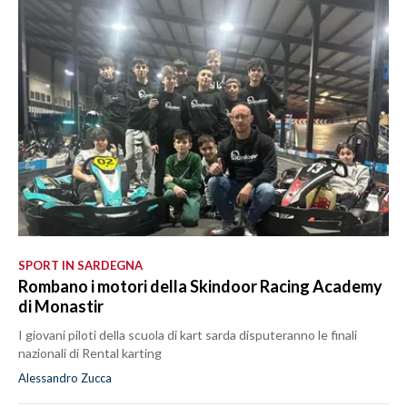
SPETTACOLI
GOSSIP
SALUTE
SARDEGNA TURISMO
SARDI NEL MONDO
NOTIZIE
SPORT IN SARDEGNA
EVENTI
Rombano i motori della Skindoor Racing Academy
di Monastir
#CARAUNIONE
I giovani piloti della scuola di kart sarda disputeranno le finali
nazionali di Rental karting
3 MINUTI CON
Alessandro Zucca
INSULARITÀ