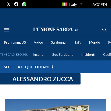
Italy
ACCEDI
METEO
ProgrammaUS
Video
Sardegna
Italia
Mondo
Po
COMUNI AL VOTO
Incendi
Sos Sardegna
Incidenti
Cagli
TEMI CALDI DI OGGI:
VIDEO
SFOGLIA IL QUOTIDIANO
FOTO
ALESSANDRO ZUCCA
CRONACA SARDEGNA
CAGLIARI
PROVINCIA DI CAGLIARI
SULCIS IGLESIENTE