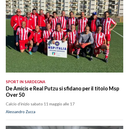
LAVORO
BANDI
SPORT IN SARDEGNA
SPORT
RISULTATI E CLASSIFICHE
CALCIO
CALCIO REGIONALE
BASKET
SPORT IN SARDEGNA
De Amicis e Real Putzu si sfidano per il titolo Msp
VOLLEY
Over 50
MOTORI
Calcio d’inizio sabato 11 maggio alle 17
TENNIS
Alessandro Zucca
ALTRI SPORT
CULTURA