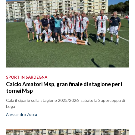
MEDIO CAMPIDANO
ORISTANO E PROVINCIA
SASSARI E PROVINCIA
GALLURA
NUORO E PROVINCIA
OGLIASTRA
AGENDA
CRONACA
SPORT IN SARDEGNA
ITALIA
Calcio Amatori Msp, gran finale di stagione per i
tornei Msp
MONDO
Cala il sipario sulla stagione 2025/2026, sabato la Supercoppa di
POLITICA
Lega
Alessandro Zucca
ECONOMIA
SERVIZI ALLE IMPRESE