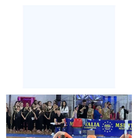
INFO AZIENDE
ABBONATI
ANNUNCI
NECROLOGI
PUBBLICITÀ
SPIAGGE
STORE