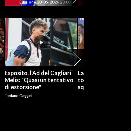
Edizione 20-05-2026 23:00
Edizione 20-05-202
Esposito, l'Ad del Cagliari
La serie tv "Ted Las
Melis: "Quasi un tentativo
torna con una nuov
di estorsione"
squadra di calcio
Fabiano Gaggini