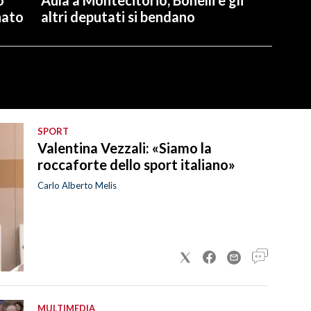
nato
altri deputati si bendano
SPORT
Valentina Vezzali: «Siamo la
roccaforte dello sport italiano»
Carlo Alberto Melis
MULTIMEDIA