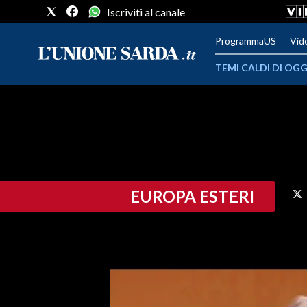
Iscriviti al canale
ProgrammaUS
Vid
TEMI CALDI DI OGG
METEO
COMUNI AL VOTO
VIDEO
EUROPA ESTERI
FOTO
CRONACA SARDEGNA
CAGLIARI
PROVINCIA DI CAGLIARI
SULCIS IGLESIENTE