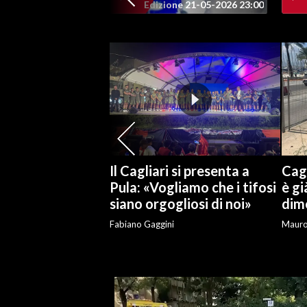
Edizione 21-05-2026 23:00
SPETTACOLI
GOSSIP
SALUTE
SARDEGNA TURISMO
SARDI NEL MONDO
Il Cagliari si presenta a
Cagl
NOTIZIE
Pula: «Vogliamo che i tifosi
è gi
siano orgogliosi di noi»
dime
EVENTI
Fabiano Gaggini
Maur
#CARAUNIONE
3 MINUTI CON
INSULARITÀ