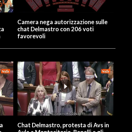
Camera nega autorizzazione sulle
za
chat Delmastro con 206 voti
a
favorevoli
la
Chat Delmastro, protesta di Avs in
o
Aula a Montecitorio, Bonelli e gli