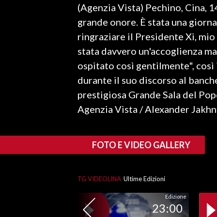
(Agenzia Vista) Pechino, Cina, 1
LAVORO
grande onore. È stata una giornat
BANDI
ringraziare il Presidente Xi, mi
stata davvero un'accoglienza mag
SPORT IN SARDEGNA
ospitato così gentilmente", così
SPORT
durante il suo discorso al banch
RISULTATI E CLASSIFICHE
prestigiosa Grande Sala del Pop
CALCIO
Agenzia Vista / Alexander Jakh
CALCIO REGIONALE
BASKET
FOTO E VIDEO GALLERY
VOLLEY
MOTORI
TENNIS
TG VIDEOLINA
Ultime Edizioni
ALTRI SPORT
Edizione
23:00
CULTURA