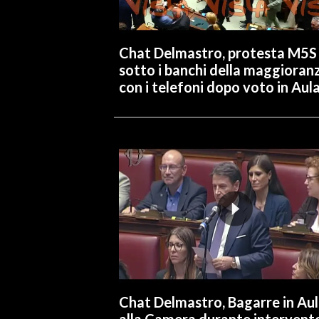
Chat Delmastro, protesta M5S
sotto i banchi della maggioran
con i telefoni dopo voto in Aul
Chat Delmastro, Bagarre in Au
alla Camera durante intervent