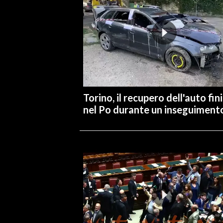
INFO AZIENDE
ABBONATI
ANNUNCI
NECROLOGI
PUBBLICITÀ
Torino, il recupero dell'auto fin
SPIAGGE
nel Po durante un inseguiment
STORE