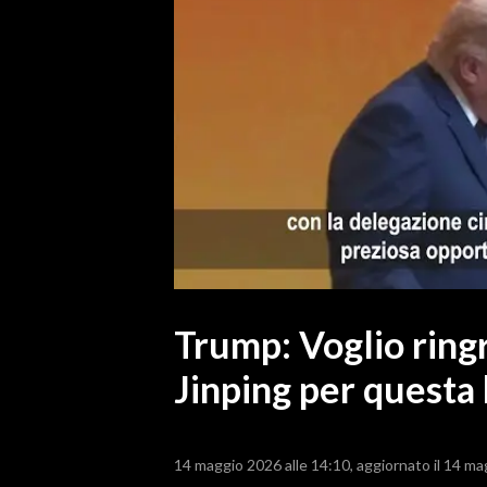
MEDIO CAMPIDANO
ORISTANO E PROVINCIA
SASSARI E PROVINCIA
GALLURA
NUORO E PROVINCIA
OGLIASTRA
AGENDA
CRONACA
ITALIA
MONDO
Trump: Voglio ringr
Jinping per questa 
POLITICA
ECONOMIA
14 maggio 2026 alle 14:10
aggiornato il 14 ma
SERVIZI ALLE IMPRESE