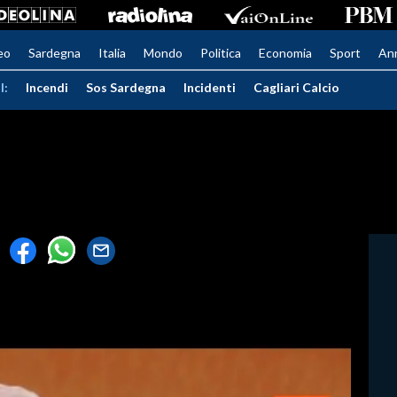
eo
Sardegna
Italia
Mondo
Politica
Economia
Sport
An
I:
Incendi
Sos Sardegna
Incidenti
Cagliari Calcio