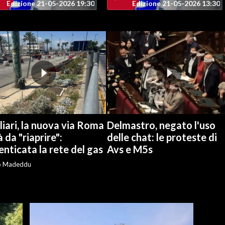
Edizione 21-05-2026 19:30
Edizione 21-05-2026 13:30
iari, la nuova via Roma
Delmastro, negato l'uso
à da "riaprire":
delle chat: le proteste di
nticata la rete del gas
Avs e M5s
o Madeddu