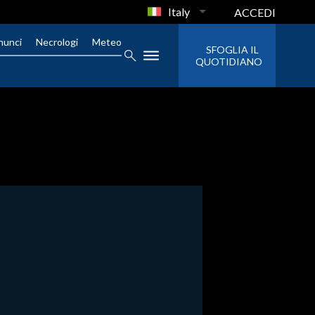
Italy
ACCEDI
nunci
Necrologi
Meteo
SFOGLIA IL
QUOTIDIANO