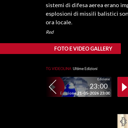
sistemi di difesa aerea erano im
esplosioni di missili balistici so
SPETTACOLI
ora locale.
GOSSIP
Red
SALUTE
FOTO E VIDEO GALLERY
SARDEGNA TURISMO
SARDI NEL MONDO
TG VIDEOLINA
Ultime Edizioni
NOTIZIE
Edizione
23:00
EVENTI
Edizione 21-05-2026 23:00
#CARAUNIONE
3 MINUTI CON
INSULARITÀ