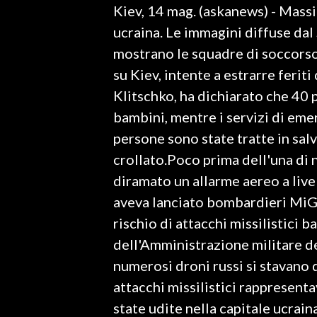
Kiev, 14 mag. (askanews) - Massic
LAVORO
ucraina. Le immagini diffuse dal
BANDI
mostrano le squadre di soccorso 
su Kiev, intente a estrarre feriti 
SPORT IN SARDEGNA
Klitschko, ha dichiarato che 40 
SPORT
bambini, mentre i servizi di eme
RISULTATI E CLASSIFICHE
persone sono state tratte in sal
CALCIO
crollato.Poco prima dell'una di n
CALCIO REGIONALE
diramato un allarme aereo a live
BASKET
aveva lanciato bombardieri MiG-
VOLLEY
rischio di attacchi missilistici 
MOTORI
dell'Amministrazione militare del
TENNIS
numerosi droni russi si stavano 
ALTRI SPORT
attacchi missilistici rappresent
state udite nella capitale ucrain
CULTURA