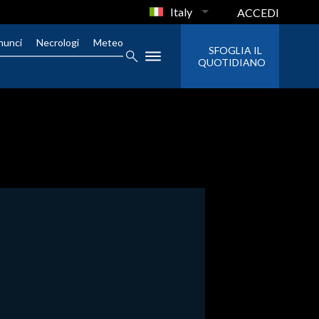
Italy
ACCEDI
nunci
Necrologi
Meteo
SFOGLIA IL
QUOTIDIANO