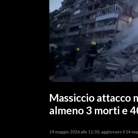
MEDIO CAMPIDANO
ORISTANO E PROVINCIA
SASSARI E PROVINCIA
GALLURA
NUORO E PROVINCIA
OGLIASTRA
AGENDA
CRONACA
ITALIA
MONDO
Massiccio attacco m
almeno 3 morti e 40
POLITICA
ECONOMIA
14 maggio 2026 alle 12:30
aggiornato il 14 ma
SERVIZI ALLE IMPRESE