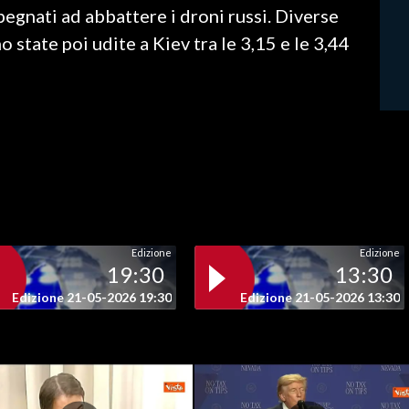
pegnati ad abbattere i droni russi. Diverse
no state poi udite a Kiev tra le 3,15 e le 3,44
Edizione
Edizione
19:30
13:30
Edizione 21-05-2026 19:30
Edizione 21-05-2026 13:30