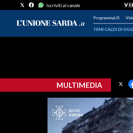
Iscriviti al canale
ProgrammaUS
Vid
TEMI CALDI DI OGG
METEO
COMUNI AL VOTO
VIDEO
MULTIMEDIA
FOTO
CRONACA SARDEGNA
CAGLIARI
PROVINCIA DI CAGLIARI
SULCIS IGLESIENTE