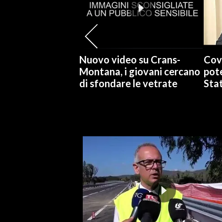
INFO AZIENDE
ABBONATI
ANNUNCI
Nuovo video su Crans-
Cov
NECROLOGI
Montana, i giovani cercano
pote
di sfondare le vetrate
Stat
PUBBLICITÀ
SPIAGGE
STORE