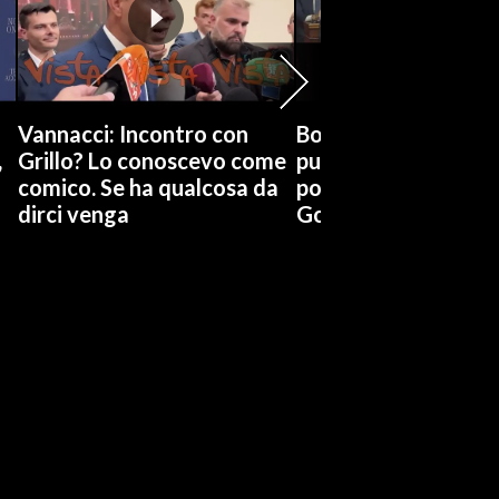
Vannacci: Incontro con
Boccia (Pd) su conti
,
Grillo? Lo conoscevo come
pubblici a Giorgetti
comico. Se ha qualcosa da
possiamo affidarci a
dirci venga
Governo a occhi chi