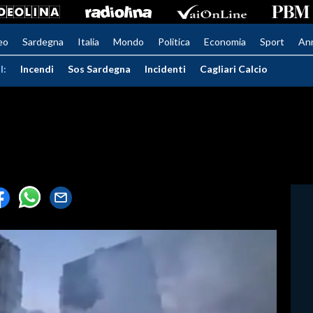
eo
Sardegna
Italia
Mondo
Politica
Economia
Sport
An
I:
Incendi
Sos Sardegna
Incidenti
Cagliari Calcio