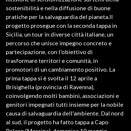
sostenibilità e nella diffusione di buone
SPETTACOLI
pratiche per la salvaguardia del pianeta.Il
progetto prosegue con la seconda tappa in
GOSSIP
Sicilia, un tour in diverse città italiane, un
SALUTE
percorso che unisce impegno concreto e
partecipazione, con l'obiettivo di
SARDEGNA TURISMO
trasformare territori e comunità, in
promotori di un cambiamento positivo. La
SARDI NEL MONDO
prima tappa si è svolta il 12 aprile a
NOTIZIE
Brisighella (provincia di Ravenna),
EVENTI
coinvolgendo molti bambini, associazioni e
#CARAUNIONE
genitori impegnati tutti insieme per la nobile
causa di salvaguardia dell'ambiente. Dal nord
3 MINUTI CON
al sud, il progetto ha fatto tappa a Capo
INSULARITÀ
Peloro (Messina), domenica 10 maggio,