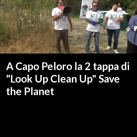
MEDIO CAMPIDANO
ORISTANO E PROVINCIA
SASSARI E PROVINCIA
GALLURA
NUORO E PROVINCIA
OGLIASTRA
AGENDA
A Capo Peloro la 2 tappa di
CRONACA
"Look Up Clean Up" Save
ITALIA
the Planet
MONDO
POLITICA
ECONOMIA
SERVIZI ALLE IMPRESE