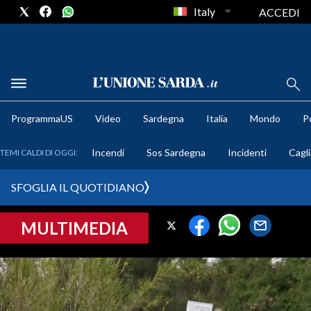
Italy
ACCEDI
METEO
ProgrammaUS
Video
Sardegna
Italia
Mondo
Po
COMUNI AL VOTO
Incendi
Sos Sardegna
Incidenti
Cagli
TEMI CALDI DI OGGI:
VIDEO
SFOGLIA IL QUOTIDIANO
FOTO
MULTIMEDIA
CRONACA SARDEGNA
CAGLIARI
PROVINCIA DI CAGLIARI
SULCIS IGLESIENTE