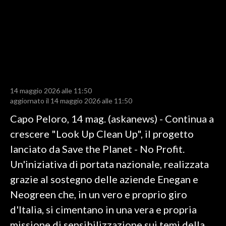
LAVORO
BANDI
SPORT IN SARDEGNA
SPORT
14 maggio 2026 alle 11:50
RISULTATI E CLASSIFICHE
aggiornato il 14 maggio 2026 alle 11:50
CALCIO
Capo Peloro, 14 mag. (askanews) - Continua a
CALCIO REGIONALE
crescere "Look Up Clean Up", il progetto
BASKET
lanciato da Save the Planet - No Profit.
VOLLEY
Un'iniziativa di portata nazionale, realizzata
MOTORI
grazie al sostegno delle aziende Enegan e
TENNIS
Neogreen che, in un vero e proprio giro
ALTRI SPORT
d'Italia, si cimentano in una vera e propria
missione di sensibilizzazione sui temi della
CULTURA