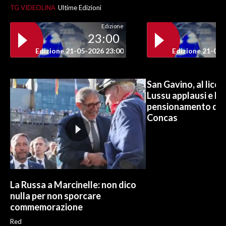
TG VIDEOLINA
Ultime Edizioni
Edizione
23:00
Edizione 21-05-2026 23:00
Edizione 21-05-
San Gavino, al lice
Lussu applausi e lac
pensionamento del b
Concas
La Russa a Marcinelle: non dico
nulla per non sporcare
commemorazione
Red