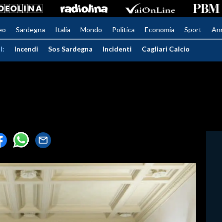
eo
Sardegna
Italia
Mondo
Politica
Economia
Sport
An
I:
Incendi
Sos Sardegna
Incidenti
Cagliari Calcio