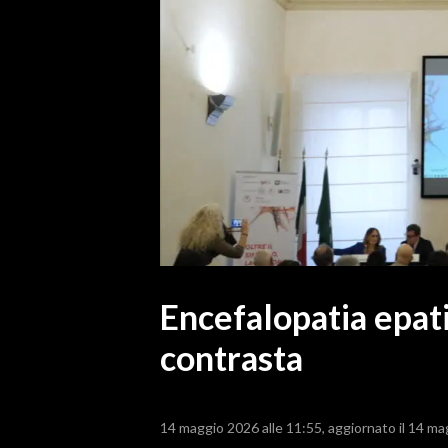
MEDIO CAMPIDANO
ORISTANO E PROVINCIA
SASSARI E PROVINCIA
GALLURA
NUORO E PROVINCIA
OGLIASTRA
AGENDA
CRONACA
ITALIA
MONDO
Encefalopatia epati
contrasta
POLITICA
ECONOMIA
14 maggio 2026 alle 11:55
aggiornato il 14 ma
SERVIZI ALLE IMPRESE