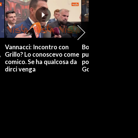
Vannacci: Incontro con
Boccia (Pd) su conti
,
Grillo? Lo conoscevo come
pubblici a Giorgetti
comico. Se ha qualcosa da
possiamo affidarci a
dirci venga
Governo a occhi chi