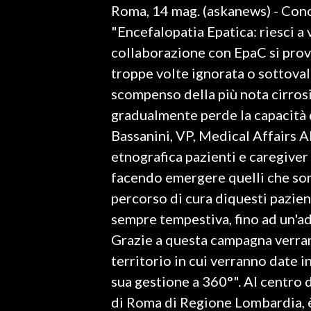
Roma, 14 mag. (askanews) - Cono
LAVORO
"Encefalopatia Epatica: riesci a
BANDI
collaborazione con EpaC si prov
troppe volte ignorata o sottoval
SPORT IN SARDEGNA
scompenso della più nota cirrosi 
SPORT
gradualmente perde la capacità di
RISULTATI E CLASSIFICHE
Bassanini, VP, Medical Affairs Al
CALCIO
etnografica pazienti e caregiver 
CALCIO REGIONALE
facendo emergere quelli che sono
BASKET
percorso di cura diquesti pazien
VOLLEY
sempre tempestiva, fino ad un'a
MOTORI
Grazie a questa campagna verra
TENNIS
territorio in cui verranno date i
ALTRI SPORT
sua gestione a 360°". Al centro 
di Roma di Regione Lombardia, è
CULTURA