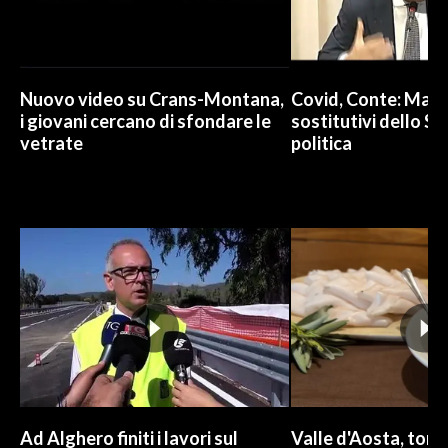
INFO AZIENDE
ABBONATI
Nuovo video su Crans-Montana,
Covid, Conte: Mai u
ANNUNCI
i giovani cercano di sfondare le
sostitutivi dello St
NECROLOGI
vetrate
politica
PUBBLICITÀ
SPIAGGE
STORE
Ad Alghero finiti i lavori sul
Valle d'Aosta, torna