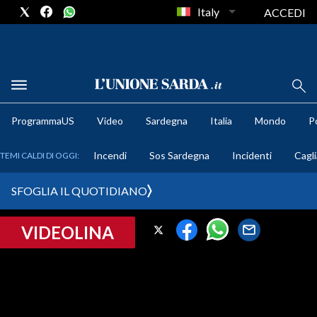
Italy
ACCEDI
METEO
ProgrammaUS
Video
Sardegna
Italia
Mondo
Po
COMUNI AL VOTO
Incendi
Sos Sardegna
Incidenti
Cagli
TEMI CALDI DI OGGI:
VIDEO
SFOGLIA IL QUOTIDIANO
FOTO
VIDEOLINA
CRONACA SARDEGNA
CAGLIARI
PROVINCIA DI CAGLIARI
SULCIS IGLESIENTE