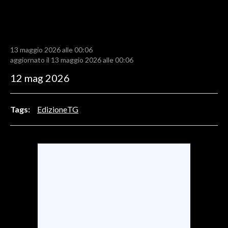
LAVORO
BANDI
13 maggio 2026 alle 00:06
SPORT IN SARDEGNA
aggiornato il 13 maggio 2026 alle 00:06
12 mag 2026
SPORT
RISULTATI E CLASSIFICHE
Tags:
EdizioneTG
CALCIO
CALCIO REGIONALE
BASKET
VOLLEY
MOTORI
TENNIS
ALTRI SPORT
CULTURA