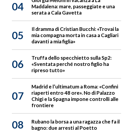
Giorgia Meloni in vacanza a La
04
Maddalena: mare, passeggiate e una
serata a Cala Gavetta
Il dramma di Cristian Bucchi: «Trovai la
05
mia compagna morta in casa a Cagliari
davanti a mia figlia»
Truffa dello specchietto sulla Sp2:
06
«Sventata perché nostro figlio ha
ripreso tutto»
Madrid e l’ultimatum a Roma: «Confini
07
riaperti entro 48 ore». No di Palazzo
Chigi e la Spagna impone controlli alle
frontiere
08
Rubano la borsa a una ragazza che fa il
bagno: due arresti al Poetto