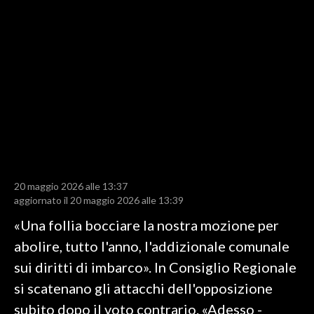
LAVORO
BANDI
SPORT IN SARDEGNA
SPORT
RISULTATI E CLASSIFICHE
CALCIO
CALCIO REGIONALE
20 maggio 2026 alle 13:37
BASKET
aggiornato il 20 maggio 2026 alle 13:39
VOLLEY
«Una follia bocciare la nostra mozione per
MOTORI
abolire, tutto l'anno, l'addizionale comunale
TENNIS
sui diritti di imbarco». In Consiglio Regionale
ALTRI SPORT
si scatenano gli attacchi dell'opposizione
subito dopo il voto contrario. «Adesso -
CULTURA