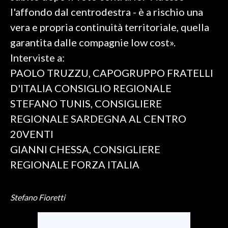
l'affondo dal centrodestra - è a rischio una
SPETTACOLI
vera e propria continuità territoriale, quella
garantita dalle compagnie low cost».
GOSSIP
Interviste a:
SALUTE
PAOLO TRUZZU, CAPOGRUPPO FRATELLI
D'ITALIA CONSIGLIO REGIONALE
SARDEGNA TURISMO
STEFANO TUNIS, CONSIGLIERE
REGIONALE SARDEGNA AL CENTRO
SARDI NEL MONDO
20VENTI
NOTIZIE
GIANNI CHESSA, CONSIGLIERE
EVENTI
REGIONALE FORZA ITALIA
#CARAUNIONE
Stefano Fioretti
3 MINUTI CON
INSULARITÀ