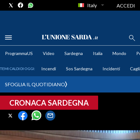
Italy
ACCEDI
METEO
ProgrammaUS
Video
Sardegna
Italia
Mondo
Po
COMUNI AL VOTO
Incendi
Sos Sardegna
Incidenti
Cagli
TEMI CALDI DI OGGI:
VIDEO
SFOGLIA IL QUOTIDIANO
FOTO
CRONACA SARDEGNA
CRONACA SARDEGNA
CAGLIARI
PROVINCIA DI CAGLIARI
SULCIS IGLESIENTE