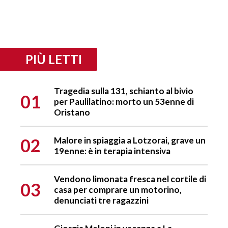
PIÙ LETTI
Tragedia sulla 131, schianto al bivio
01
per Paulilatino: morto un 53enne di
Oristano
02
Malore in spiaggia a Lotzorai, grave un
19enne: è in terapia intensiva
Vendono limonata fresca nel cortile di
03
casa per comprare un motorino,
denunciati tre ragazzini