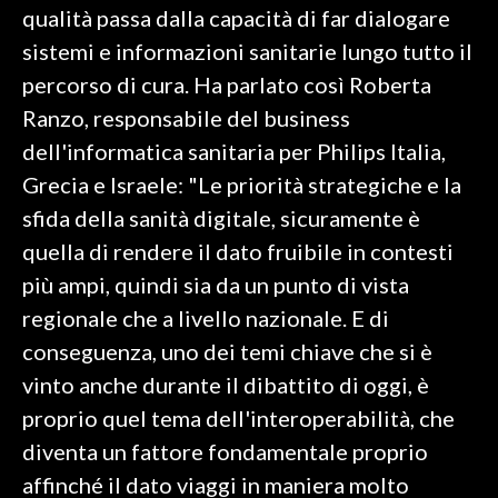
qualità passa dalla capacità di far dialogare
sistemi e informazioni sanitarie lungo tutto il
SPETTACOLI
percorso di cura. Ha parlato così Roberta
GOSSIP
Ranzo, responsabile del business
dell'informatica sanitaria per Philips Italia,
SALUTE
Grecia e Israele: "Le priorità strategiche e la
SARDEGNA TURISMO
sfida della sanità digitale, sicuramente è
quella di rendere il dato fruibile in contesti
SARDI NEL MONDO
più ampi, quindi sia da un punto di vista
NOTIZIE
regionale che a livello nazionale. E di
EVENTI
conseguenza, uno dei temi chiave che si è
vinto anche durante il dibattito di oggi, è
#CARAUNIONE
proprio quel tema dell'interoperabilità, che
3 MINUTI CON
diventa un fattore fondamentale proprio
affinché il dato viaggi in maniera molto
INSULARITÀ