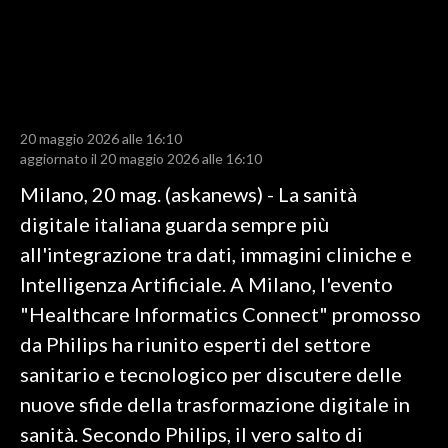
LAVORO
BANDI
SPORT IN SARDEGNA
20 maggio 2026 alle 16:10
SPORT
aggiornato il 20 maggio 2026 alle 16:10
RISULTATI E CLASSIFICHE
Milano, 20 mag. (askanews) - La sanità
CALCIO
digitale italiana guarda sempre più
CALCIO REGIONALE
all'integrazione tra dati, immagini cliniche e
BASKET
Intelligenza Artificiale. A Milano, l'evento
VOLLEY
"Healthcare Informatics Connect" promosso
MOTORI
da Philips ha riunito esperti del settore
TENNIS
sanitario e tecnologico per discutere delle
ALTRI SPORT
nuove sfide della trasformazione digitale in
sanità. Secondo Philips, il vero salto di
CULTURA