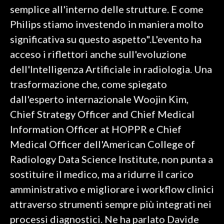
semplice all'interno delle strutture. E come
INFO AZIENDE
Philips stiamo investendo in maniera molto
ABBONATI
significativa su questo aspetto".L'evento ha
acceso i riflettori anche sull'evoluzione
ANNUNCI
dell'Intelligenza Artificiale in radiologia. Una
NECROLOGI
trasformazione che, come spiegato
PUBBLICITÀ
dall'esperto internazionale Woojin Kim,
SPIAGGE
Chief Strategy Officer and Chief Medical
STORE
Information Officer at HOPPR e Chief
Medical Officer dell'American College of
Radiology Data Science Institute, non punta a
sostituire il medico, ma a ridurre il carico
amministrativo e migliorare i workflow clinici
attraverso strumenti sempre più integrati nei
processi diagnostici. Ne ha parlato Davide