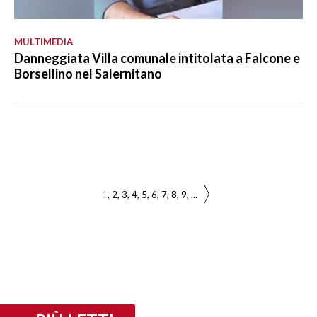
MULTIMEDIA
Danneggiata Villa comunale intitolata a Falcone e
Borsellino nel Salernitano
1
2
3
4
5
6
7
8
9
...