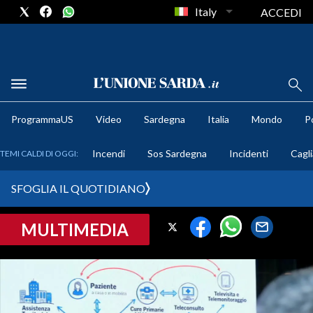
Italy
ACCEDI
METEO
ProgrammaUS
Video
Sardegna
Italia
Mondo
Po
COMUNI AL VOTO
Incendi
Sos Sardegna
Incidenti
Cagli
TEMI CALDI DI OGGI:
VIDEO
SFOGLIA IL QUOTIDIANO
FOTO
MULTIMEDIA
CRONACA SARDEGNA
CAGLIARI
PROVINCIA DI CAGLIARI
SULCIS IGLESIENTE