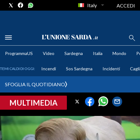
Italy
ACCEDI
METEO
ProgrammaUS
Video
Sardegna
Italia
Mondo
Po
COMUNI AL VOTO
Incendi
Sos Sardegna
Incidenti
Cagli
TEMI CALDI DI OGGI:
VIDEO
SFOGLIA IL QUOTIDIANO
FOTO
MULTIMEDIA
CRONACA SARDEGNA
CAGLIARI
PROVINCIA DI CAGLIARI
SULCIS IGLESIENTE