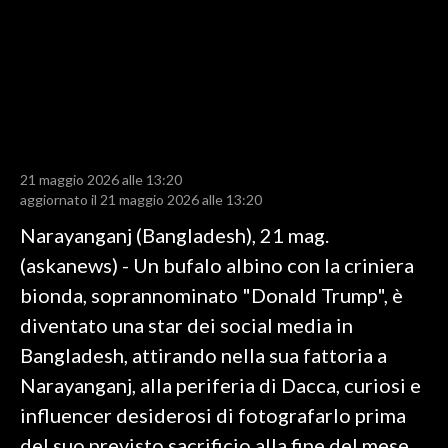
LAVORO
BANDI
SPORT IN SARDEGNA
SPORT
21 maggio 2026 alle 13:20
RISULTATI E CLASSIFICHE
aggiornato il 21 maggio 2026 alle 13:20
CALCIO
Narayanganj (Bangladesh), 21 mag.
CALCIO REGIONALE
(askanews) - Un bufalo albino con la criniera
BASKET
bionda, soprannominato "Donald Trump", è
VOLLEY
diventato una star dei social media in
MOTORI
Bangladesh, attirando nella sua fattoria a
TENNIS
Narayanganj, alla periferia di Dacca, curiosi e
ALTRI SPORT
influencer desiderosi di fotografarlo prima
del suo previsto sacrificio alla fine del mese.
CULTURA