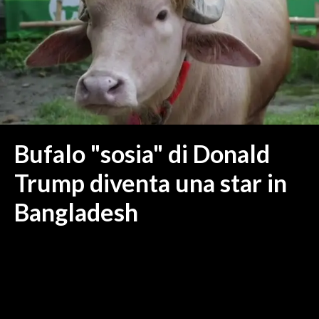
MEDIO CAMPIDANO
ORISTANO E PROVINCIA
SASSARI E PROVINCIA
GALLURA
NUORO E PROVINCIA
OGLIASTRA
AGENDA
Bufalo "sosia" di Donald
CRONACA
Trump diventa una star in
ITALIA
Bangladesh
MONDO
POLITICA
ECONOMIA
SERVIZI ALLE IMPRESE