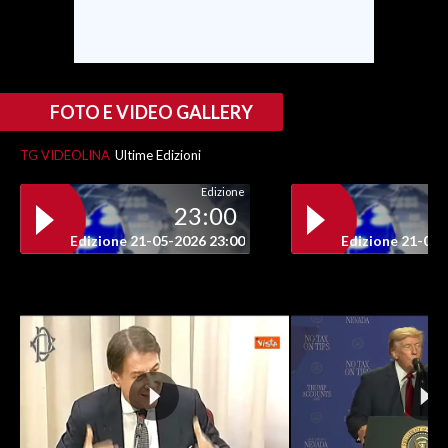
INFO AZIENDE
ABBONATI
ANNUNCI
FOTO E VIDEO GALLERY
NECROLOGI
TG VIDEOLINA
Ultime Edizioni
PUBBLICITÀ
Edizione
SPIAGGE
23:00
STORE
Edizione 21-05-2026 23:00
Edizione 21-05-