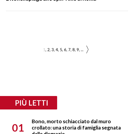
1
2
3
4
5
6
7
8
9
...
PIÙ LETTI
Bono, morto schiacciato dal muro
01
crollato: una storia di famiglia segnata
dalle disgrazie