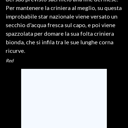
Per mantenere la criniera al meglio, su questa
SPETTACOLI
improbabile star nazionale viene versato un
secchio d'acqua fresca sul capo, e poi viene
GOSSIP
spazzolata per domare la sua folta criniera
SALUTE
bionda, che si infila tra le sue lunghe corna
ricurve.
SARDEGNA TURISMO
Red
SARDI NEL MONDO
NOTIZIE
EVENTI
#CARAUNIONE
3 MINUTI CON
INSULARITÀ