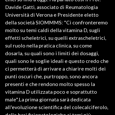
Davide Gatti, associato di Reumatologia
SPETTACOLI
Università di Verona e Presidente eletto
della società SIOMMMS: "Ci confronteremo
GOSSIP
molto su temi caldi della vitamina D, sugli
SALUTE
effetti scheletrici, su quelli extrascheletrici,
sul ruolo nella pratica clinica, su come
SARDEGNA TURISMO
dosarla, su quali sono i limiti dei dosaggi,
quali sono le soglie ideali e questo credo che
SARDI NEL MONDO
ci permetterà di arrivare a chiarire molti dei
NOTIZIE
punti oscuri che, purtroppo, sono ancora
EVENTI
presenti e che rendono molto spesso la
#CARAUNIONE
vitamina D utilizzata poco e soprattutto
male".La prima giornata sarà dedicata
3 MINUTI CON
all'evoluzione scientifica del colecalciferolo,
INSULARITÀ
dalle basi fisiopatologiche ai temi più