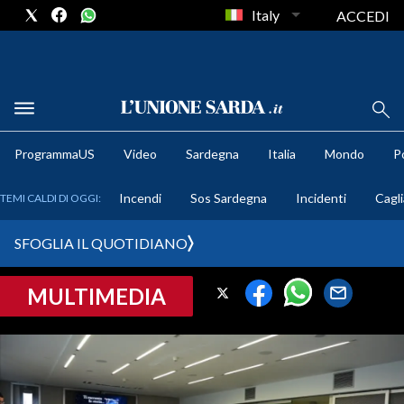
Italy
ACCEDI
METEO
ProgrammaUS
Video
Sardegna
Italia
Mondo
Po
COMUNI AL VOTO
Incendi
Sos Sardegna
Incidenti
Cagli
TEMI CALDI DI OGGI:
VIDEO
SFOGLIA IL QUOTIDIANO
FOTO
MULTIMEDIA
CRONACA SARDEGNA
CAGLIARI
PROVINCIA DI CAGLIARI
SULCIS IGLESIENTE