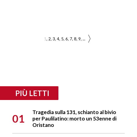
1
2
3
4
5
6
7
8
9
...
PIÙ LETTI
Tragedia sulla 131, schianto al bivio
01
per Paulilatino: morto un 53enne di
Oristano