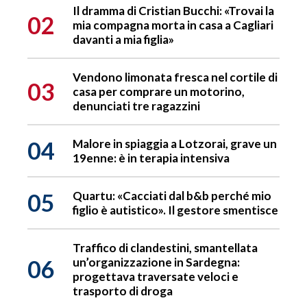
Il dramma di Cristian Bucchi: «Trovai la
02
mia compagna morta in casa a Cagliari
davanti a mia figlia»
Vendono limonata fresca nel cortile di
03
casa per comprare un motorino,
denunciati tre ragazzini
04
Malore in spiaggia a Lotzorai, grave un
19enne: è in terapia intensiva
05
Quartu: «Cacciati dal b&b perché mio
figlio è autistico». Il gestore smentisce
Traffico di clandestini, smantellata
06
un’organizzazione in Sardegna:
progettava traversate veloci e
trasporto di droga