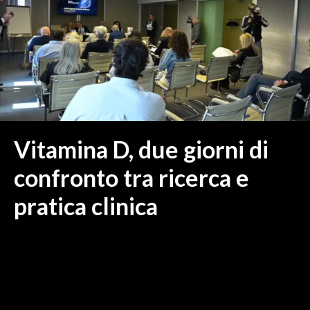
MEDIO CAMPIDANO
ORISTANO E PROVINCIA
SASSARI E PROVINCIA
GALLURA
NUORO E PROVINCIA
OGLIASTRA
AGENDA
Vitamina D, due giorni di
CRONACA
confronto tra ricerca e
ITALIA
pratica clinica
MONDO
POLITICA
ECONOMIA
SERVIZI ALLE IMPRESE