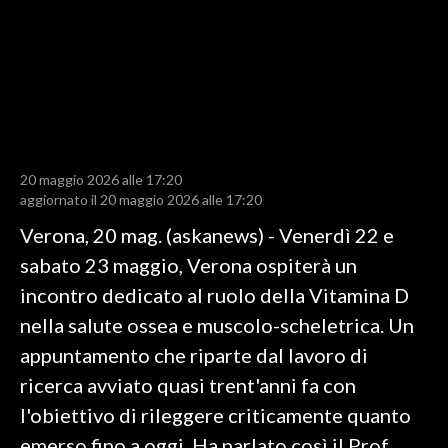
LAVORO
BANDI
SPORT IN SARDEGNA
SPORT
20 maggio 2026 alle 17:20
RISULTATI E CLASSIFICHE
aggiornato il 20 maggio 2026 alle 17:20
CALCIO
Verona, 20 mag. (askanews) - Venerdì 22 e
CALCIO REGIONALE
sabato 23 maggio, Verona ospiterà un
BASKET
incontro dedicato al ruolo della Vitamina D
VOLLEY
nella salute ossea e muscolo-scheletrica. Un
MOTORI
appuntamento che riparte dal lavoro di
TENNIS
ricerca avviato quasi trent'anni fa con
ALTRI SPORT
l'obiettivo di rileggere criticamente quanto
emerso fino a oggi. Ha parlato così il Prof.
CULTURA