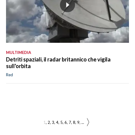
MULTIMEDIA
Detriti spaziali, il radar britannico che vigila
sull'orbita
Red
1
2
3
4
5
6
7
8
9
...