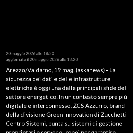
LAVORO
BANDI
SPORT IN SARDEGNA
SPORT
20 maggio 2026 alle 18:20
RISULTATI E CLASSIFICHE
aggiornato il 20 maggio 2026 alle 18:20
CALCIO
Arezzo/Valdarno, 19 mag. (askanews) - La
CALCIO REGIONALE
sicurezza dei dati e delle infrastrutture
BASKET
elettriche è oggi una delle principali sfide del
VOLLEY
settore energetico. In un contesto sempre più
MOTORI
digitale e interconnesso, ZCS Azzurro, brand
TENNIS
della divisione Green Innovation di Zucchetti
ALTRI SPORT
Centro Sistemi, punta su sistemi di gestione
proprietari e server europei per garantire
CULTURA