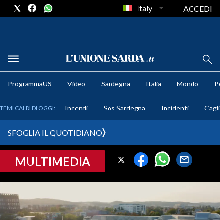
Italy
ACCEDI
METEO
ProgrammaUS
Video
Sardegna
Italia
Mondo
Po
COMUNI AL VOTO
Incendi
Sos Sardegna
Incidenti
Cagli
TEMI CALDI DI OGGI:
VIDEO
SFOGLIA IL QUOTIDIANO
FOTO
MULTIMEDIA
CRONACA SARDEGNA
CAGLIARI
PROVINCIA DI CAGLIARI
SULCIS IGLESIENTE