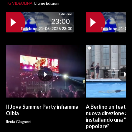
TG VIDEOLINA
Ultime Edizioni
Edizione
23:00
Edizione 21-05-2026 23:00
Edizione 21-05-
Il Jova Summer Party infiamma
A Berlino un teatro
Olbia
nuova direzione art
installando una "pi
Ilenia Giagnoni
popolare"