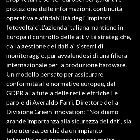
protezione delle informazioni, continuità
SPETTACOLI
operativa e affidabilità degli impianti
fotovoltaici.L'azienda italiana mantiene in
GOSSIP
Europa il controllo delle attività strategiche,
SALUTE
dalla gestione dei dati ai sistemi di
monitoraggio, pur avvalendosi di una filiera
SARDEGNA TURISMO
internazionale per la produzione hardware.
Un modello pensato per assicurare
SARDI NEL MONDO
conformità alle normative europee, dal
NOTIZIE
GDPR alla tutela delle reti elettriche.Le
EVENTI
parole di Averaldo Farri, Direttore della
#CARAUNIONE
Divisione Green Innovation: "Noi diamo
grande importanza alla sicurezza dei dati, sia
3 MINUTI CON
lato utenza, perché da un impianto
INSULARITÀ
fotovoltaico si possono ricavare molte