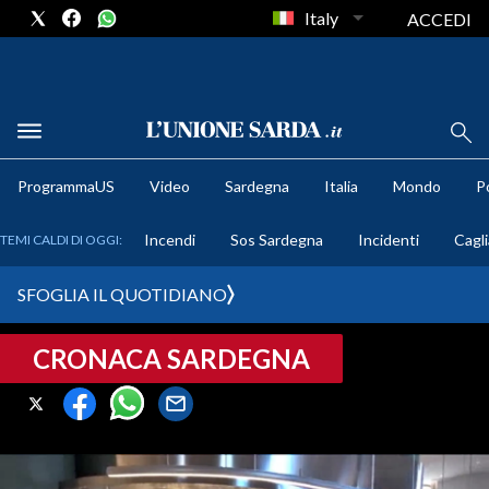
Italy
ACCEDI
METEO
ProgrammaUS
Video
Sardegna
Italia
Mondo
Po
COMUNI AL VOTO
Incendi
Sos Sardegna
Incidenti
Cagli
TEMI CALDI DI OGGI:
VIDEO
SFOGLIA IL QUOTIDIANO
FOTO
CRONACA SARDEGNA
CRONACA SARDEGNA
CAGLIARI
PROVINCIA DI CAGLIARI
SULCIS IGLESIENTE