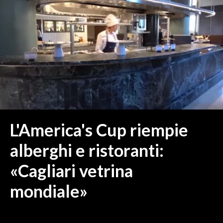
MEDIO CAMPIDANO
ORISTANO E PROVINCIA
SASSARI E PROVINCIA
GALLURA
NUORO E PROVINCIA
OGLIASTRA
AGENDA
CRONACA
L'America's Cup riempie
ITALIA
alberghi e ristoranti:
MONDO
«Cagliari vetrina
POLITICA
mondiale»
ECONOMIA
SERVIZI ALLE IMPRESE