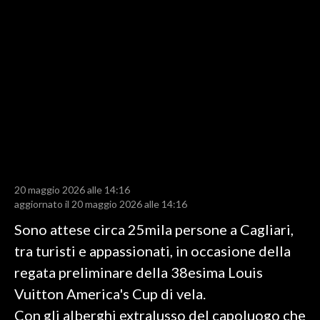
LAVORO
BANDI
SPORT IN SARDEGNA
SPORT
RISULTATI E CLASSIFICHE
CALCIO
CALCIO REGIONALE
20 maggio 2026 alle 14:16
BASKET
aggiornato il 20 maggio 2026 alle 14:16
VOLLEY
Sono attese circa 25mila persone a Cagliari,
MOTORI
tra turisti e appassionati, in occasione della
TENNIS
regata preliminare della 38esima Louis
ALTRI SPORT
Vuitton America's Cup di vela.
Con gli alberghi extralusso del capoluogo che
CULTURA