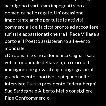
accolgono i vari team impegnati sino a
SPETTACOLI
domenica nelle regate. Un’ occasione
importante anche per tutte le attività
GOSSIP
commerciali della città pronte ad accogliere
SALUTE
turisti e appassionati che tra il Race Village al
porto e il Poetto assisteranno all'evento
SARDEGNA TURISMO
mondiale.
«Da domani e sino a domenica Cagliari sarà
SARDI NEL MONDO
vetrina mondiale della vela, un ritorno di
NOTIZIE
immagine che giova al capoluogo grazie al
EVENTI
grande evento sportivo», spiegano nelle
#CARAUNIONE
interviste Fausto presidente Federalberghi
Sud Sardegna e Alberto Melis consigliere
3 MINUTI CON
Fipe Confcommercio.
INSULARITÀ