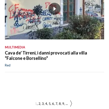
MULTIMEDIA
Cava de' Tirreni, i danni provocati alla villa
"Falcone e Borsellino"
Red
1
2
3
4
5
6
7
8
9
...