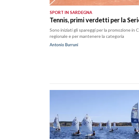
SPORT IN SARDEGNA
SPETTACOLI
Tennis, primi verdetti per la Ser
GOSSIP
Sono iniziati gli spareggi per la promozione in C
regionale e per mantenere la categoria
SALUTE
Antonio Burruni
SARDEGNA TURISMO
SARDI NEL MONDO
NOTIZIE
EVENTI
#CARAUNIONE
3 MINUTI CON
INSULARITÀ