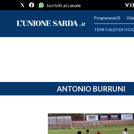
Iscriviti al canale
ProgrammaUS
Vid
TEMI CALDI DI OGG
METEO
COMUNI AL VOTO
VIDEO
FOTO
ANTONIO BURRUNI
CRONACA SARDEGNA
CAGLIARI
PROVINCIA DI CAGLIARI
SULCIS IGLESIENTE