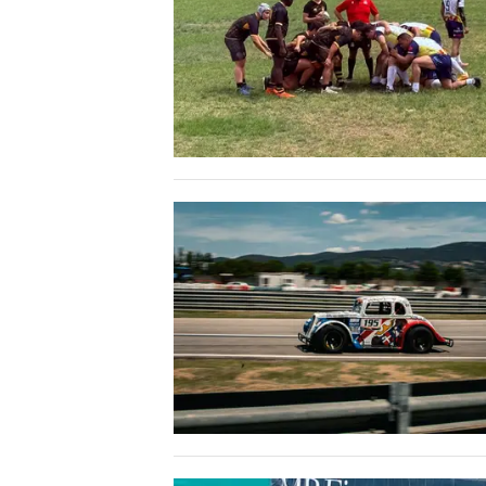
MEDIO CAMPIDANO
ORISTANO E PROVINCIA
SASSARI E PROVINCIA
GALLURA
NUORO E PROVINCIA
OGLIASTRA
AGENDA
CRONACA
ITALIA
MONDO
POLITICA
ECONOMIA
SERVIZI ALLE IMPRESE