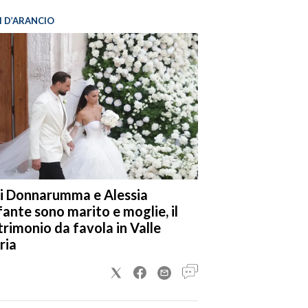
I D’ARANCIO
i Donnarumma e Alessia
fante sono marito e moglie, il
rimonio da favola in Valle
ria