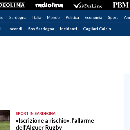
eo
Sardegna
Italia
Mondo
Politica
Economia
Sport
An
I:
Incendi
Sos Sardegna
Incidenti
Cagliari Calcio
SPORT IN SARDEGNA
«Iscrizione a rischio», l'allarme
dell'Alguer Rugby