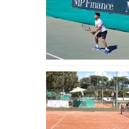
LAVORO
BANDI
SPORT IN SARDEGNA
SPORT
RISULTATI E CLASSIFICHE
CALCIO
CALCIO REGIONALE
BASKET
VOLLEY
MOTORI
TENNIS
ALTRI SPORT
CULTURA