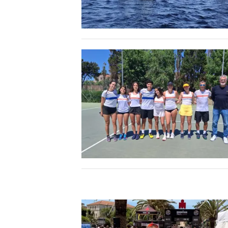
INFO AZIENDE
ABBONATI
ANNUNCI
NECROLOGI
PUBBLICITÀ
SPIAGGE
STORE