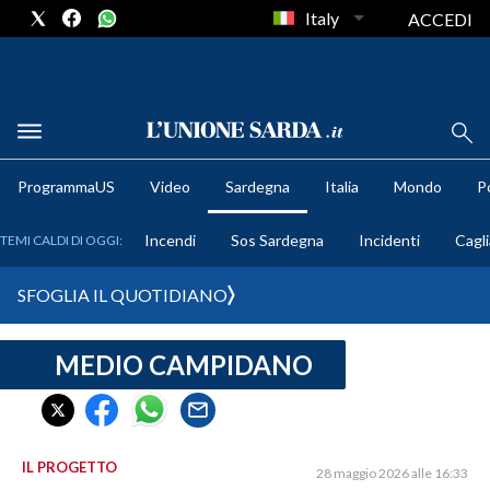
Italy
ACCEDI
METEO
ProgrammaUS
Video
Sardegna
Italia
Mondo
Po
COMUNI AL VOTO
Incendi
Sos Sardegna
Incidenti
Cagli
TEMI CALDI DI OGGI:
VIDEO
SFOGLIA IL QUOTIDIANO
FOTO
MEDIO CAMPIDANO
CRONACA SARDEGNA
CAGLIARI
PROVINCIA DI CAGLIARI
SULCIS IGLESIENTE
IL PROGETTO
28 maggio 2026 alle 16:33