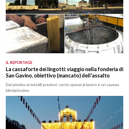
IL REPORTAGE
La cassaforte dei lingotti: viaggio nella fonderia di
San Gavino, obiettivo (mancato) dell’assalto
Dal piombo ai metalli preziosi: cento operai al lavoro e un caveau
blindatissimo