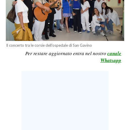
LAVORO
BANDI
SPORT IN SARDEGNA
SPORT
Il concerto tra le corsie dell'ospedale di San Gavino
Per restare aggiornato entra nel nostro
canale
RISULTATI E CLASSIFICHE
Whatsapp
CALCIO
CALCIO REGIONALE
BASKET
VOLLEY
MOTORI
TENNIS
ALTRI SPORT
CULTURA