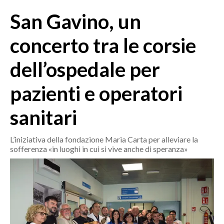
MEDIO CAMPIDANO
San Gavino, un
ORISTANO E PROVINCIA
SASSARI E PROVINCIA
concerto tra le corsie
GALLURA
dell’ospedale per
NUORO E PROVINCIA
OGLIASTRA
pazienti e operatori
AGENDA
sanitari
CRONACA
ITALIA
L’iniziativa della fondazione Maria Carta per alleviare la
sofferenza «in luoghi in cui si vive anche di speranza»
MONDO
POLITICA
ECONOMIA
SERVIZI ALLE IMPRESE