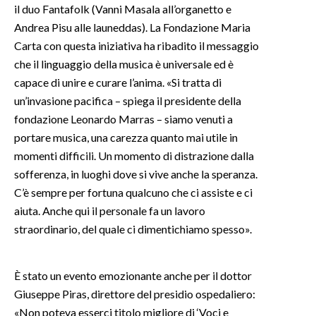
il duo Fantafolk (Vanni Masala all’organetto e
Andrea Pisu alle launeddas). La Fondazione Maria
INFO AZIENDE
Carta con questa iniziativa ha ribadito il messaggio
ABBONATI
che il linguaggio della musica è universale ed è
ANNUNCI
capace di unire e curare l’anima. «Si tratta di
NECROLOGI
un’invasione pacifica – spiega il presidente della
PUBBLICITÀ
fondazione Leonardo Marras – siamo venuti a
portare musica, una carezza quanto mai utile in
SPIAGGE
momenti difficili. Un momento di distrazione dalla
STORE
sofferenza, in luoghi dove si vive anche la speranza.
C’è sempre per fortuna qualcuno che ci assiste e ci
aiuta. Anche qui il personale fa un lavoro
straordinario, del quale ci dimentichiamo spesso».
È stato un evento emozionante anche per il dottor
Giuseppe Piras, direttore del presidio ospedaliero:
«Non poteva esserci titolo migliore di ‘Voci e