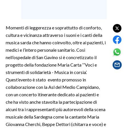
SPETTACOLI
GOSSIP
Momenti di leggerezza e soprattutto di conforto,
cultura e vicinanza attraverso i suoni e i canti della
SALUTE
musica sarda che hanno coinvolto, oltre ai pazienti, i
medici e l’intero personale sanitario. Così
SARDEGNA TURISMO
nell’ospedale di San Gavino si è concretizzato il
progetto della fondazione Maria Carta ‘“Voci e
SARDI NEL MONDO
strumenti di solidarietà - Musica in corsia’.
NOTIZIE
Quest’evento è stato evento promosso in
EVENTI
collaborazione con la Asl del Medio Campidano,
con un concerto itinerante dedicato ai pazienti e
#CARAUNIONE
che ha visto anche stavolta la partecipazione di
alcuni tra i rappresentanti più autorevoli della scena
3 MINUTI CON
musicale della Sardegna come la cantante Maria
Giovanna Cherchi, Beppe Dettori (chitarra e voce) e
INSULARITÀ