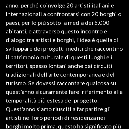
anno, perché coinvolge 20 artisti italiani e
INFO AZIENDE
internazionali a confrontarsi con 20 borghi o
ABBONATI
paesi, per lo più sotto la media dei 5.000
abitanti, e attraverso questo incontro e
ANNUNCI
dialogo tra artisti e borghi, l'idea è quella di
NECROLOGI
sviluppare dei progetti inediti che raccontino
PUBBLICITÀ
il patrimonio culturale di questi luoghi e i
SPIAGGE
territori, spesso lontani anche dai circuiti
STORE
tradizionali dell'arte contemporanea e del
turismo. Se dovessi raccontare qualcosa su
quest'anno sicuramente farei riferimento alla
temporalità più estesa del progetto.
Quest'anno siamo riusciti a far partire gli
artisti nei loro periodi di residenza nei
borghi molto prima, questo ha significato più