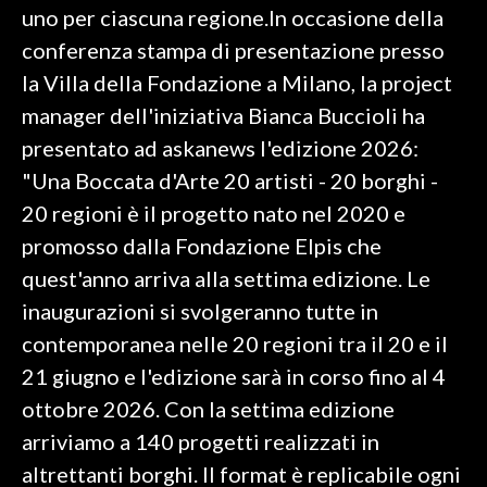
uno per ciascuna regione.In occasione della
conferenza stampa di presentazione presso
SPETTACOLI
la Villa della Fondazione a Milano, la project
GOSSIP
manager dell'iniziativa Bianca Buccioli ha
presentato ad askanews l'edizione 2026:
SALUTE
"Una Boccata d'Arte 20 artisti - 20 borghi -
SARDEGNA TURISMO
20 regioni è il progetto nato nel 2020 e
promosso dalla Fondazione Elpis che
SARDI NEL MONDO
quest'anno arriva alla settima edizione. Le
NOTIZIE
inaugurazioni si svolgeranno tutte in
EVENTI
contemporanea nelle 20 regioni tra il 20 e il
21 giugno e l'edizione sarà in corso fino al 4
#CARAUNIONE
ottobre 2026. Con la settima edizione
3 MINUTI CON
arriviamo a 140 progetti realizzati in
altrettanti borghi. Il format è replicabile ogni
INSULARITÀ