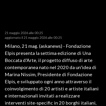
LAVORO
BANDI
SPORT IN SARDEGNA
21 maggio 2026 alle 00:25
SPORT
aggiornato il 21 maggio 2026 alle 00:25
RISULTATI E CLASSIFICHE
Milano, 21 mag. (askanews) - Fondazione
CALCIO
Elpis presenta la settima edizione di Una
CALCIO REGIONALE
Boccata d'Arte, il progetto diffuso di arte
BASKET
contemporanea nato nel 2020 da un'idea di
VOLLEY
Marina Nissim, Presidente di Fondazione
MOTORI
Elpis, e sviluppato ogni anno attraverso il
TENNIS
coinvolgimento di 20 artisti e artiste italiani
ALTRI SPORT
e internazionali invitati a realizzare
interventi site-specific in 20 borghi italiani,
CULTURA