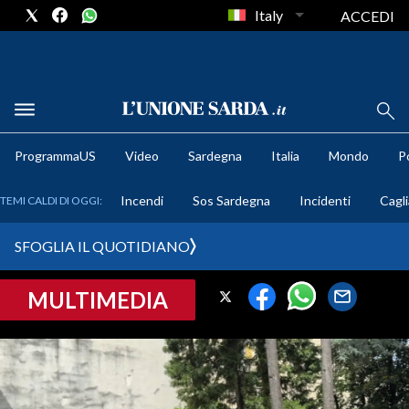
Italy
ACCEDI
METEO
ProgrammaUS
Video
Sardegna
Italia
Mondo
Po
COMUNI AL VOTO
Incendi
Sos Sardegna
Incidenti
Cagli
TEMI CALDI DI OGGI:
VIDEO
SFOGLIA IL QUOTIDIANO
FOTO
MULTIMEDIA
CRONACA SARDEGNA
CAGLIARI
PROVINCIA DI CAGLIARI
SULCIS IGLESIENTE