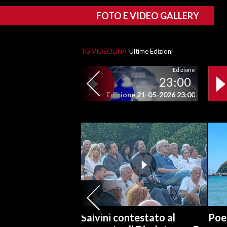
FOTO E VIDEO GALLERY
SPETTACOLI
GOSSIP
TG VIDEOLINA
Ultime Edizioni
Edizione
SALUTE
23:00
Edizione 21-05-2026 23:00
SARDEGNA TURISMO
SARDI NEL MONDO
NOTIZIE
EVENTI
#CARAUNIONE
3 MINUTI CON
Salvini contestato al
Poet
INSULARITÀ