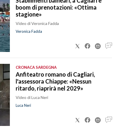
Stabilimenti balneari, a Cagliari è
boom di prenotazioni: «Ottima
stagione»
Video di Veronica Fadda
Veronica Fadda
CRONACA SARDEGNA
Anfiteatro romano di Cagliari,
l'assessora Chiappe: «Nessun
ritardo, riaprirà nel 2029»
Video di Luca Neri
Luca Neri