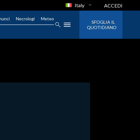
Italy
ACCEDI
nunci
Necrologi
Meteo
SFOGLIA IL
QUOTIDIANO