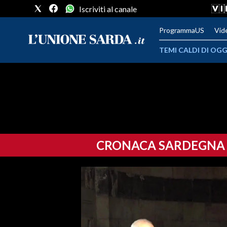
Iscriviti al canale
ProgrammaUS
Vid
TEMI CALDI DI OGG
METEO
COMUNI AL VOTO
VIDEO
CRONACA SARDEGNA
FOTO
CRONACA SARDEGNA
CAGLIARI
PROVINCIA DI CAGLIARI
SULCIS IGLESIENTE