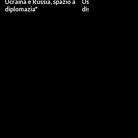
Ucraina e Russia, spazio a
Usa: "No a ritiro Idf
diplomazia"
disarmo Hamas"