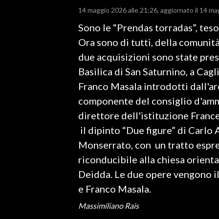
14 maggio 2026 alle 21:26
aggiornato il 14 ma
LAVORO
Sono le “Prendas torradas”, tesor
BANDI
Ora sono di tutti, della comunità,
SPORT IN SARDEGNA
due acquisizioni sono state pres
Basilica di San Saturnino, a Cagli
SPORT
Franco Masala introdotti dall'
RISULTATI E CLASSIFICHE
componente del consiglio d'ammi
CALCIO
direttore dell'istituzione Fran
CALCIO REGIONALE
il dipinto “Due figure” di Carlo 
BASKET
Monserrato, con un tratto espres
VOLLEY
riconducibile alla chiesa orienta
MOTORI
Deidda. Le due opere vengono ill
TENNIS
e Franco Masala.
ALTRI SPORT
Massimiliano Rais
CULTURA