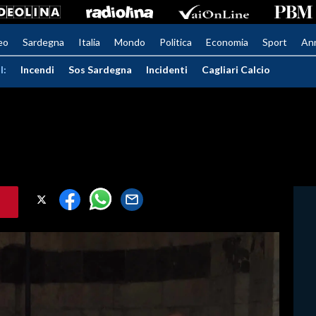
eo
Sardegna
Italia
Mondo
Politica
Economia
Sport
An
I:
Incendi
Sos Sardegna
Incidenti
Cagliari Calcio