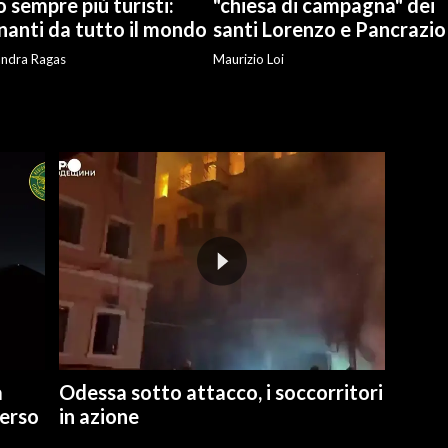
 sempre più turisti:
"chiesa di campagna" dei
nanti da tutto il mondo
santi Lorenzo e Pancrazio
andra Ragas
Maurizio Loi
a
Odessa sotto attacco, i soccorritori
verso
in azione