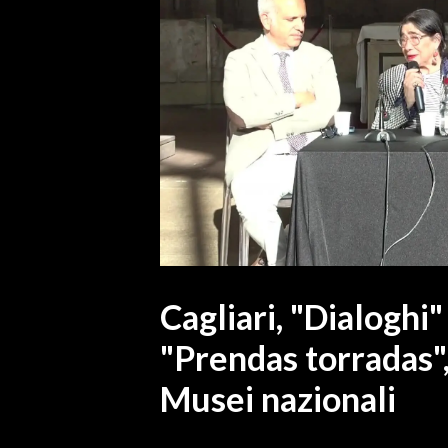
MEDIO CAMPIDANO
ORISTANO E PROVINCIA
SASSARI E PROVINCIA
GALLURA
NUORO E PROVINCIA
OGLIASTRA
AGENDA
CRONACA
ITALIA
MONDO
Cagliari, "Dialoghi"
"Prendas torradas", 
POLITICA
Musei nazionali
ECONOMIA
SERVIZI ALLE IMPRESE