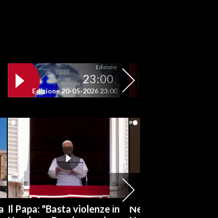
Edizione
23:00
19
Edizione 20-05-2026 23:00
Edizione 20-05-202
a
Il Papa: "Basta violenze in
Netanyahu respinge