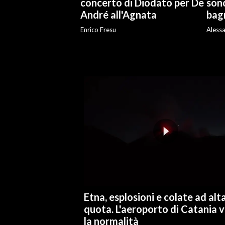
concerto di Diodato per De
sono
André all'Agnata
bag
INFO AZIENDE
Enrico Fresu
Aless
ABBONATI
ANNUNCI
NECROLOGI
PUBBLICITÀ
SPIAGGE
STORE
Etna, esplosioni e colate ad alt
quota. L'aeroporto di Catania 
la normalità