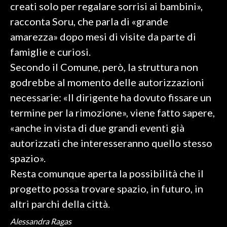
creati solo per regalare sorrisi ai bambini»,
racconta Soru, che parla di «grande
SPETTACOLI
amarezza» dopo mesi di visite da parte di
GOSSIP
famiglie e curiosi.
Secondo il Comune, però, la struttura non
SALUTE
godrebbe al momento delle autorizzazioni
SARDEGNA TURISMO
necessarie: «Il dirigente ha dovuto fissare un
termine per la rimozione», viene fatto sapere,
SARDI NEL MONDO
«anche in vista di due grandi eventi già
NOTIZIE
autorizzati che interesseranno quello stesso
EVENTI
spazio».
Resta comunque aperta la possibilità che il
#CARAUNIONE
progetto possa trovare spazio, in futuro, in
3 MINUTI CON
altri parchi della città.
Alessandra Ragas
INSULARITÀ