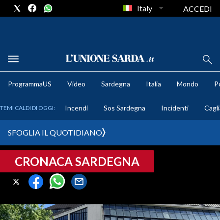
Italy
ACCEDI
METEO
ProgrammaUS
Video
Sardegna
Italia
Mondo
Po
COMUNI AL VOTO
Incendi
Sos Sardegna
Incidenti
Cagli
TEMI CALDI DI OGGI:
VIDEO
SFOGLIA IL QUOTIDIANO
FOTO
CRONACA SARDEGNA
CRONACA SARDEGNA
CAGLIARI
PROVINCIA DI CAGLIARI
SULCIS IGLESIENTE