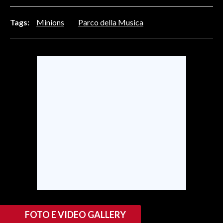
INFO AZIENDE
Tags:
Minions
Parco della Musica
ABBONATI
ANNUNCI
NECROLOGI
PUBBLICITÀ
SPIAGGE
STORE
FOTO E VIDEO GALLERY