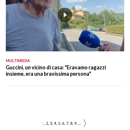
MULTIMEDIA
Guccini, un vicino di casa: "Eravamo ragazzi
insieme, era una bravissima persona"
1
2
3
4
5
6
7
8
9
...