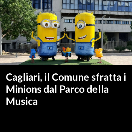
MEDIO CAMPIDANO
ORISTANO E PROVINCIA
SASSARI E PROVINCIA
GALLURA
NUORO E PROVINCIA
OGLIASTRA
AGENDA
CRONACA
Cagliari, il Comune sfratta i
ITALIA
Minions dal Parco della
MONDO
Musica
POLITICA
ECONOMIA
SERVIZI ALLE IMPRESE