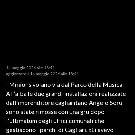
LAVORO
BANDI
SPORT IN SARDEGNA
SPORT
RISULTATI E CLASSIFICHE
CALCIO
14 maggio 2026 alle 18:41
aggiornato il 14 maggio 2026 alle 18:41
CALCIO REGIONALE
BASKET
I Minions volano via dal Parco della Musica.
VOLLEY
All’alba le due grandi installazioni realizzate
MOTORI
dall’imprenditore cagliaritano Angelo Soru
TENNIS
sono state rimosse con una gru dopo
ALTRI SPORT
l’ultimatum degli uffici comunali che
gestiscono i parchi di Cagliari. «Li avevo
CULTURA