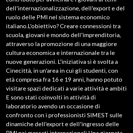
dell'internazionalizzazione, dell'export e del
SPETTACOLI
ruolo delle PMI nel sistema economico
italiano.L'obiettivo? Creare connessioni tra
GOSSIP
scuola, giovani e mondo dell'imprenditoria,
SALUTE
attraverso la promozione di una maggiore
cultura economica e internazionale tra le
SARDEGNA TURISMO
nuove generazioni. L'iniziativa si è svolta a
Cinecittà, in un'area in cui gli studenti, con
SARDI NEL MONDO
età compresa fra 16 e 19 anni, hanno potuto
NOTIZIE
visitare spazi dedicati a varie attività e ambiti
EVENTI
E sono stati coinvolti in attività di
#CARAUNIONE
laboratorio avendo un occasione di
confronto con i professionisti SIMEST sulle
3 MINUTI CON
dinamiche dell'export e dell'ingresso delle
INSULARITÀ
PMI nei mercati internazionali.Una giornata