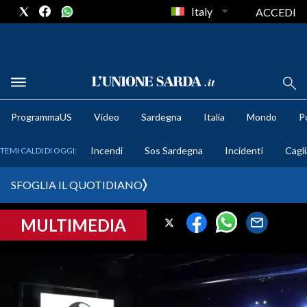
Italy
ACCEDI
METEO
ProgrammaUS
Video
Sardegna
Italia
Mondo
Po
COMUNI AL VOTO
Incendi
Sos Sardegna
Incidenti
Cagli
TEMI CALDI DI OGGI:
VIDEO
SFOGLIA IL QUOTIDIANO
FOTO
MULTIMEDIA
CRONACA SARDEGNA
CAGLIARI
PROVINCIA DI CAGLIARI
SULCIS IGLESIENTE