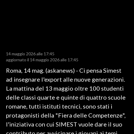
LAVORO
BANDI
SPORT IN SARDEGNA
SPORT
14 maggio 2026 alle 17:45
RISULTATI E CLASSIFICHE
aggiornato il 14 maggio 2026 alle 17:45
CALCIO
Roma, 14 mag. (askanews) - Ci pensa Simest
CALCIO REGIONALE
ad insegnare l'export alle nuove generazioni.
BASKET
La mattina del 13 maggio oltre 100 studenti
VOLLEY
delle classi quarte e quinte di quattro scuole
MOTORI
romane, tutti istituti tecnici, sono stati i
TENNIS
protagonisti della "Fiera delle Competenze",
ALTRI SPORT
l'iniziativa con cui SIMEST vuole dare il suo
contributo per avvicinare i giovani ai temi
CULTURA