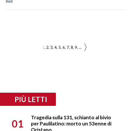
Red
1
2
3
4
5
6
7
8
9
...
PIÙ LETTI
Tragedia sulla 131, schianto al bivio
01
per Paulilatino: morto un 53enne di
Oristano