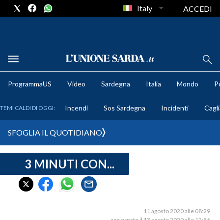
Italy
ACCEDI
METEO
ProgrammaUS
Video
Sardegna
Italia
Mondo
Po
COMUNI AL VOTO
Incendi
Sos Sardegna
Incidenti
Cagli
TEMI CALDI DI OGGI:
VIDEO
SFOGLIA IL QUOTIDIANO
FOTO
3 MINUTI CON...
CRONACA SARDEGNA
CAGLIARI
PROVINCIA DI CAGLIARI
SULCIS IGLESIENTE
11 agosto 2020 alle 08:29
aggiornato il 13 agosto 2020 alle 12:56