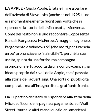
LA APPLE
- Già, la Apple. È fatale finire a parlare
INFO AZIENDE
dell'azienda di Steve Jobs (anche se nel 1995 lui ne
ABBONATI
era momentaneamente fuori) ogni volta che si
ANNUNCI
ripercorre la storia della Microsoft, e viceversa.
NECROLOGI
Come del resto non si può raccontare Coppi senza
Bartali, Borg senza McEnroe. A maggior ragione se
PUBBLICITÀ
l'argomento è Windows 95 (che molti, per tirarsela
SPIAGGE
un po', pronunciavano "naintifàiv"): perché la sua
STORE
uscita, spinta da una fortissima campagna
promozionale, fu accolta da una contro-campagna
ideata proprio dai rivali della Apple, che è passata
alla storia dell'advertising. Una sorta di pubblicità
comparata, ma all'insegna di una graffiante ironia.
Da Cupertino decisero di rispondere alla sfida della
Microsoft con delle pagine a pagamento, sul Wall
Street Journal e altri grandi quotidiani americani,