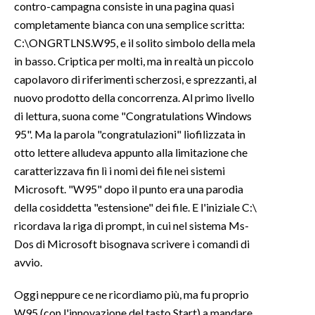
contro-campagna consiste in una pagina quasi
completamente bianca con una semplice scritta:
C:\ONGRTLNS.W95, e il solito simbolo della mela
in basso. Criptica per molti, ma in realtà un piccolo
capolavoro di riferimenti scherzosi, e sprezzanti, al
nuovo prodotto della concorrenza. Al primo livello
di lettura, suona come "Congratulations Windows
95". Ma la parola "congratulazioni" liofilizzata in
otto lettere alludeva appunto alla limitazione che
caratterizzava fin lì i nomi dei file nei sistemi
Microsoft. "W95" dopo il punto era una parodia
della cosiddetta "estensione" dei file. E l'iniziale C:\
ricordava la riga di prompt, in cui nel sistema Ms-
Dos di Microsoft bisognava scrivere i comandi di
avvio.
Oggi neppure ce ne ricordiamo più, ma fu proprio
W95 (con l'innovazione del tasto Start) a mandare