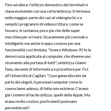
Fino ad allora, l'utilizzo domestico dei terminali si
SPETTACOLI
stava evolvendo con una certa lentezza. Si fermava
nella maggior parte dei casi ai videogiochi, o a
GOSSIP
semplici programmi di videoscrittura: come se
fossero, in sostanza, poco più che delle super
SALUTE
macchine per scrivere. Sicuramente più comode e
intelligenti, ma anche troppo costose per una
SARDEGNA TURISMO
funzionalità così limitata. "Invece Windows 95 fu la
democrazia applicata al computer, che divenne uno
SARDI NEL MONDO
strumento alla portata di tutti", sintetizza Gianni
NOTIZIE
Fenu, docente di Informatica e prorettore per l'Ict
EVENTI
all'Università di Cagliari. "L'uso generalizzato da
parte dei singoli, il personal computer come lo
#CARAUNIONE
conosciamo adesso, di fatto non esisteva. C'erano
già i sistemi di facile utilizzo, quelli della Apple. Ma
3 MINUTI CON
erano molto costosi, pochi utenti potevano
permetterseli".
INSULARITÀ