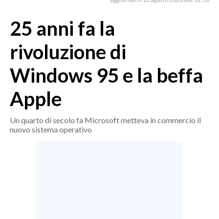
MEDIO CAMPIDANO
ORISTANO E PROVINCIA
25 anni fa la
SASSARI E PROVINCIA
rivoluzione di
GALLURA
NUORO E PROVINCIA
Windows 95 e la beffa
OGLIASTRA
Apple
AGENDA
CRONACA
Un quarto di secolo fa Microsoft metteva in commercio il
nuovo sistema operativo
ITALIA
MONDO
POLITICA
ECONOMIA
SERVIZI ALLE IMPRESE