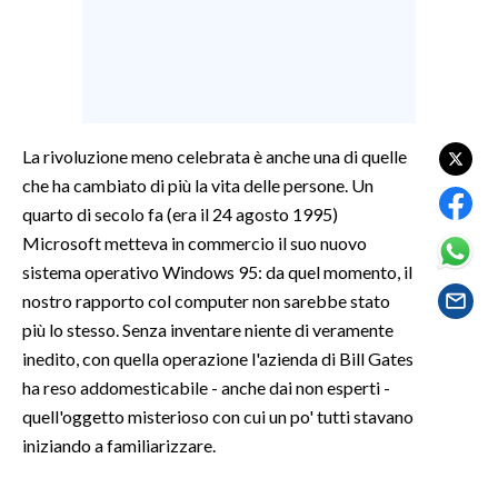
LAVORO
BANDI
SPORT IN SARDEGNA
La rivoluzione meno celebrata è anche una di quelle
SPORT
che ha cambiato di più la vita delle persone. Un
RISULTATI E CLASSIFICHE
quarto di secolo fa (era il 24 agosto 1995)
CALCIO
Microsoft metteva in commercio il suo nuovo
sistema operativo Windows 95: da quel momento, il
CALCIO REGIONALE
nostro rapporto col computer non sarebbe stato
BASKET
più lo stesso. Senza inventare niente di veramente
VOLLEY
inedito, con quella operazione l'azienda di Bill Gates
MOTORI
ha reso addomesticabile - anche dai non esperti -
TENNIS
quell'oggetto misterioso con cui un po' tutti stavano
ALTRI SPORT
iniziando a familiarizzare.
CULTURA