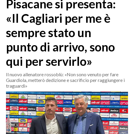
Pisacane si presenta:
MEDIO CAMPIDANO
ORISTANO E PROVINCIA
«Il Cagliari per me è
SASSARI E PROVINCIA
sempre stato un
GALLURA
NUORO E PROVINCIA
punto di arrivo, sono
OGLIASTRA
AGENDA
qui per servirlo»
CRONACA
Il nuovo allenatore rossoblù: «Non sono venuto per fare
Guardiola, metterò dedizione e sacrificio per raggiungere i
ITALIA
traguardi»
MONDO
POLITICA
ECONOMIA
SERVIZI ALLE IMPRESE