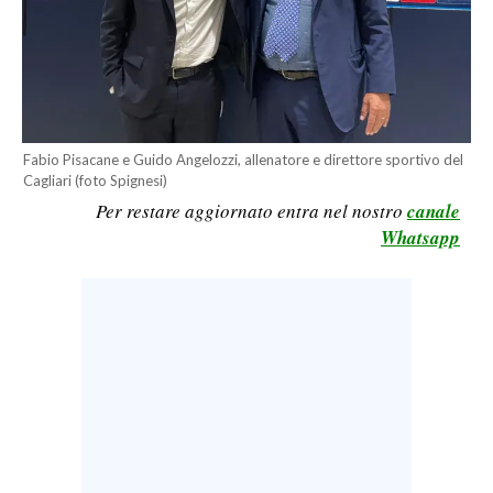
LAVORO
BANDI
SPORT IN SARDEGNA
Fabio Pisacane e Guido Angelozzi, allenatore e direttore sportivo del
SPORT
Cagliari (foto Spignesi)
RISULTATI E CLASSIFICHE
Per restare aggiornato entra nel nostro
canale
Whatsapp
CALCIO
CALCIO REGIONALE
BASKET
VOLLEY
MOTORI
TENNIS
ALTRI SPORT
CULTURA