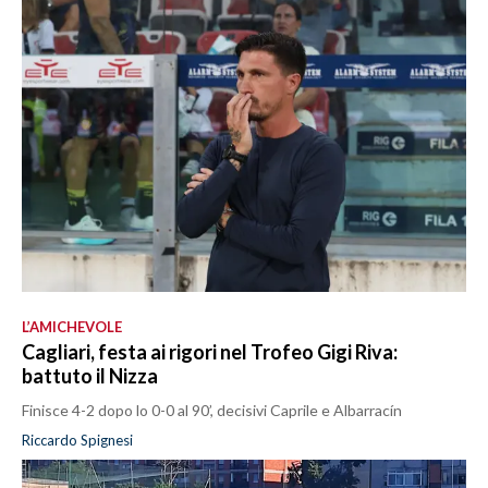
L’AMICHEVOLE
Cagliari, festa ai rigori nel Trofeo Gigi Riva:
battuto il Nizza
Finisce 4-2 dopo lo 0-0 al 90’, decisivi Caprile e Albarracín
Riccardo Spignesi