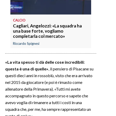
INFO AZIENDE
ABBONATI
CALCIO
Cagliari, Angelozzi: «La squadra ha
ANNUNCI
una base forte, vogliamo
NECROLOGI
completarla col mercato»
PUBBLICITÀ
Riccardo Spignesi
SPIAGGE
STORE
«La vita spesso ti dà delle cose incredibili:
questa è una di quelle»
, il pensiero di Pisacane su
questi dieci anni in rossoblù, visto che era arrivato
nel 2015 da giocatore (e poi è rimasto come
allenatore della Primavera). «Tutti mi avete
accompagnato in questo percorso e sapete che
avevo voglia di rimanere a tutti i costi in una
squadra che, per me, ha sempre rappresentato un
punto di arrivo».