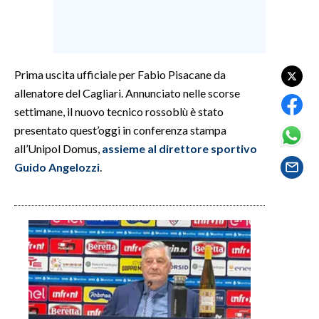
SPETTACOLI
GOSSIP
Prima uscita ufficiale per Fabio Pisacane da
allenatore del Cagliari. Annunciato nelle scorse
SALUTE
settimane, il nuovo tecnico rossoblù è stato
presentato quest’oggi in conferenza stampa
SARDEGNA TURISMO
all’Unipol Domus,
assieme al direttore sportivo
Guido Angelozzi
.
SARDI NEL MONDO
NOTIZIE
EVENTI
#CARAUNIONE
3 MINUTI CON
INSULARITÀ