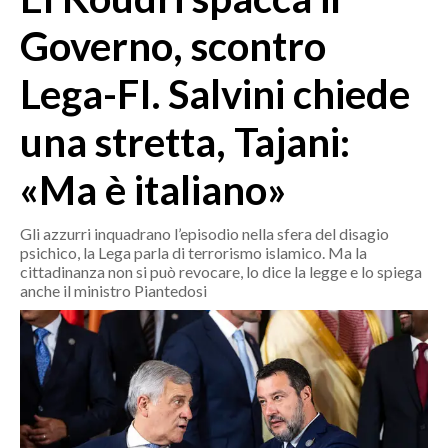
MEDIO CAMPIDANO
Governo, scontro
ORISTANO E PROVINCIA
SASSARI E PROVINCIA
Lega-FI. Salvini chiede
GALLURA
una stretta, Tajani:
NUORO E PROVINCIA
OGLIASTRA
«Ma è italiano»
AGENDA
Gli azzurri inquadrano l’episodio nella sfera del disagio
CRONACA
psichico, la Lega parla di terrorismo islamico. Ma la
ITALIA
cittadinanza non si può revocare, lo dice la legge e lo spiega
anche il ministro Piantedosi
MONDO
POLITICA
ECONOMIA
SERVIZI ALLE IMPRESE