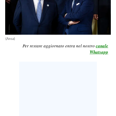
LAVORO
BANDI
SPORT IN SARDEGNA
(Ansa)
SPORT
Per restare aggiornato entra nel nostro
canale
RISULTATI E CLASSIFICHE
Whatsapp
CALCIO
CALCIO REGIONALE
BASKET
VOLLEY
MOTORI
TENNIS
ALTRI SPORT
CULTURA