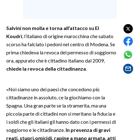
SPETTACOLI
Salvini non molla e torna all’attacco su El
GOSSIP
Koudri
, l’italiano di origine marocchina che sabato
SALUTE
scorso ha falciato i pedoni nel centro di Modena. Se
prima chiedeva la revoca del permesso di soggiorno
SARDEGNA TURISMO
ora, appurato che è cittadino italiano dal 2009,
chiede la revoca della cittadinanza
.
SARDI NEL MONDO
NOTIZIE
«Noi siamo uno dei paesi che concedono più
EVENTI
cittadinanze in assoluto, ce la giochiamo con la
Spagna. Una gran parte se la stramerita, ma una
#CARAUNIONE
piccola parte di cittadini non si meritano la fiducia e
i soldi che gli italiani gli hanno dato con i permessi di
3 MINUTI CON
soggiorno e le cittadinanze.
In presenza di gravi
reati, stupri,omicidi, rapine a mano armata, atti
INSULARITÀ