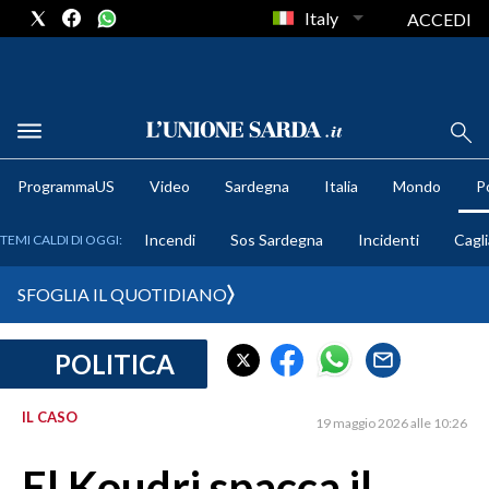
Italy
ACCEDI
METEO
ProgrammaUS
Video
Sardegna
Italia
Mondo
Po
COMUNI AL VOTO
Incendi
Sos Sardegna
Incidenti
Cagli
TEMI CALDI DI OGGI:
VIDEO
SFOGLIA IL QUOTIDIANO
FOTO
POLITICA
CRONACA SARDEGNA
CAGLIARI
IL CASO
19 maggio 2026 alle 10:26
PROVINCIA DI CAGLIARI
SULCIS IGLESIENTE
El Koudri spacca il