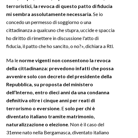
terroristici, la revoca di questo patto di fiducia
INFO AZIENDE
mi sembra assolutamente necessaria
. Se io
concedo un permesso di soggiorno o una
ABBONATI
cittadinanza a qualcuno che stupra, uccide e spaccia
ANNUNCI
ho diritto di rimettere in discussione l'atto di
NECROLOGI
fiducia, il patto che ho sancito, o no?», dichiara a Rtl.
PUBBLICITÀ
Ma le
norme vigenti non consentono la revoca
SPIAGGE
della cittadinanza: prevedono infatti che possa
STORE
avvenire solo con decreto del presidente della
Repubblica, su proposta del ministero
dell’Interno, entro dieci anni da una condanna
definitiva oltre i cinque anni per reati di
terrorismo o eversione
. E
solo per chi è
diventato italiano tramite matrimonio,
naturalizzazione o elezione
. Non è il caso del
31enne nato nella Bergamasca, diventato italiano