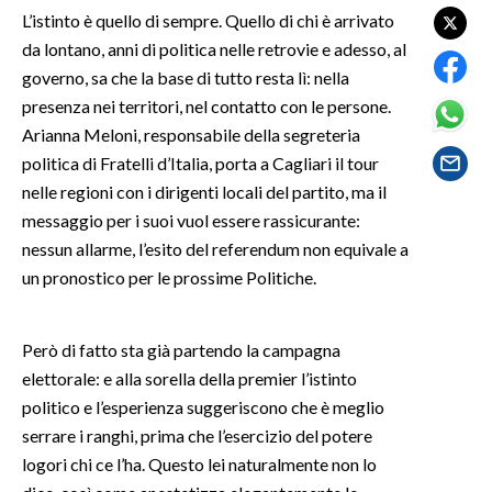
L’istinto è quello di sempre. Quello di chi è arrivato
da lontano, anni di politica nelle retrovie e adesso, al
SPETTACOLI
governo, sa che la base di tutto resta lì: nella
GOSSIP
presenza nei territori, nel contatto con le persone.
Arianna Meloni, responsabile della segreteria
SALUTE
politica di Fratelli d’Italia, porta a Cagliari il tour
nelle regioni con i dirigenti locali del partito, ma il
SARDEGNA TURISMO
messaggio per i suoi vuol essere rassicurante:
nessun allarme, l’esito del referendum non equivale a
SARDI NEL MONDO
un pronostico per le prossime Politiche.
NOTIZIE
EVENTI
Però di fatto sta già partendo la campagna
elettorale: e alla sorella della premier l’istinto
#CARAUNIONE
politico e l’esperienza suggeriscono che è meglio
3 MINUTI CON
serrare i ranghi, prima che l’esercizio del potere
logori chi ce l’ha. Questo lei naturalmente non lo
INSULARITÀ