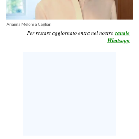
LAVORO
BANDI
Arianna Meloni a Cagliari
Per restare aggiornato entra nel nostro
canale
SPORT IN SARDEGNA
Whatsapp
SPORT
RISULTATI E CLASSIFICHE
CALCIO
CALCIO REGIONALE
BASKET
VOLLEY
MOTORI
TENNIS
ALTRI SPORT
CULTURA