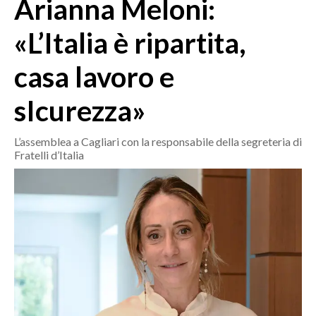
Arianna Meloni:
MEDIO CAMPIDANO
ORISTANO E PROVINCIA
«L’Italia è ripartita,
SASSARI E PROVINCIA
casa lavoro e
GALLURA
NUORO E PROVINCIA
sIcurezza»
OGLIASTRA
AGENDA
L’assemblea a Cagliari con la responsabile della segreteria di
Fratelli d’Italia
CRONACA
ITALIA
MONDO
POLITICA
ECONOMIA
SERVIZI ALLE IMPRESE