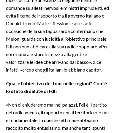
dice, così come anestetizza elegantemente le
domande su alleati nervosi e ministri imprudenti, ed
INFO AZIENDE
evita il tema del rapporto tra il governo italiano e
ABBONATI
Donald Trump. Ma le riflessioni espresse in
occasione della sua tappa sarda confermano che
ANNUNCI
Meloni guarda con lucidità all’obiettivo principale:
NECROLOGI
FdI non può abdicare alla sua radice popolare. «Per
PUBBLICITÀ
noi è naturale stare in mezzo alla gente e
SPIAGGE
valorizzare le idee che arrivano dal basso», dice
STORE
infatti, «credo che gli italiani lo abbiano capito».
Qual è l’obiettivo del tour nelle regioni? Com’è
lo stato di salute di FdI?
«Non ci chiuderemo mai nei palazzi, FdI è il partito
del radicamento, il rapporto con il territorio per noi
è fondamentale. In queste settimane abbiamo
raccolto molto entusiasmo, ma anche tanti spunti