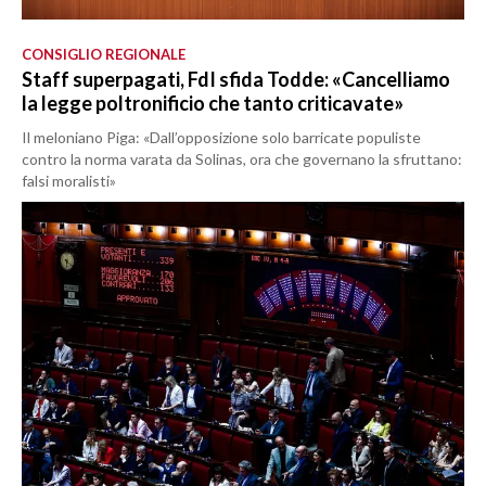
CONSIGLIO REGIONALE
Staff superpagati, FdI sfida Todde: «Cancelliamo
la legge poltronificio che tanto criticavate»
Il meloniano Piga: «Dall’opposizione solo barricate populiste
contro la norma varata da Solinas, ora che governano la sfruttano:
falsi moralisti»