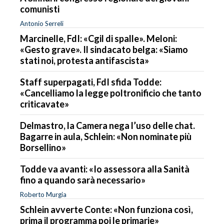
comunisti
Antonio Serreli
Marcinelle, FdI: «Cgil di spalle». Meloni:
«Gesto grave». Il sindacato belga: «Siamo
stati noi, protesta antifascista»
Staff superpagati, FdI sfida Todde:
«Cancelliamo la legge poltronificio che tanto
criticavate»
Delmastro, la Camera nega l’uso delle chat.
Bagarre in aula, Schlein: «Non nominate più
Borsellino»
Todde va avanti: «Io assessora alla Sanità
fino a quando sarà necessario»
Roberto Murgia
Schlein avverte Conte: «Non funziona così,
prima il programma poi le primarie»