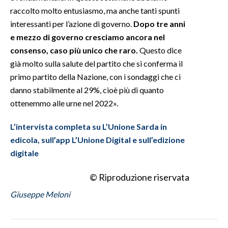
raccolto molto entusiasmo, ma anche tanti spunti
INFO AZIENDE
interessanti per l’azione di governo.
Dopo tre anni
e mezzo di governo cresciamo ancora nel
ABBONATI
consenso, caso più unico che raro.
Questo dice
ANNUNCI
già molto sulla salute del partito che si conferma il
NECROLOGI
primo partito della Nazione, con i sondaggi che ci
PUBBLICITÀ
danno stabilmente al 29%, cioè più di quanto
SPIAGGE
ottenemmo alle urne nel 2022».
STORE
L’intervista completa su L’Unione Sarda in
edicola, sull’app L’Unione Digital e sull’edizione
digitale
© Riproduzione riservata
Giuseppe Meloni