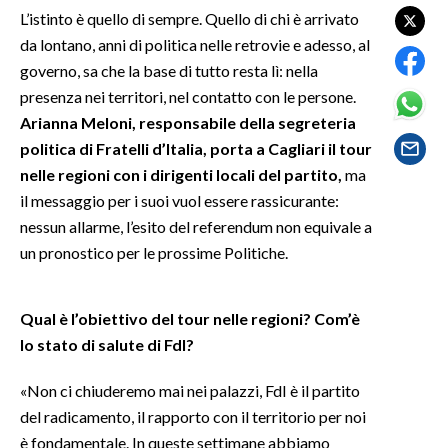
L’istinto è quello di sempre. Quello di chi è arrivato
da lontano, anni di politica nelle retrovie e adesso, al
SPETTACOLI
governo, sa che la base di tutto resta lì: nella
GOSSIP
presenza nei territori, nel contatto con le persone.
Arianna Meloni, responsabile della segreteria
SALUTE
politica di Fratelli d’Italia, porta a Cagliari il tour
nelle regioni con i dirigenti locali del partito,
ma
SARDEGNA TURISMO
il messaggio per i suoi vuol essere rassicurante:
nessun allarme, l’esito del referendum non equivale a
SARDI NEL MONDO
un pronostico per le prossime Politiche.
NOTIZIE
EVENTI
Qual è l’obiettivo del tour nelle regioni? Com’è
lo stato di salute di FdI?
#CARAUNIONE
«Non ci chiuderemo mai nei palazzi, FdI è il partito
3 MINUTI CON
del radicamento, il rapporto con il territorio per noi
è fondamentale. In queste settimane abbiamo
INSULARITÀ