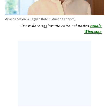
LAVORO
BANDI
Arianna Meloni a Cagliari (foto S. Anedda Endrich)
Per restare aggiornato entra nel nostro
canale
SPORT IN SARDEGNA
Whatsapp
SPORT
RISULTATI E CLASSIFICHE
CALCIO
CALCIO REGIONALE
BASKET
VOLLEY
MOTORI
TENNIS
ALTRI SPORT
CULTURA