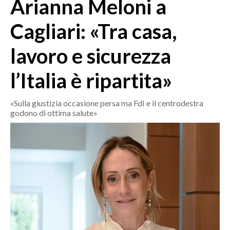
Arianna Meloni a
MEDIO CAMPIDANO
ORISTANO E PROVINCIA
Cagliari: «Tra casa,
SASSARI E PROVINCIA
lavoro e sicurezza
GALLURA
NUORO E PROVINCIA
l’Italia è ripartita»
OGLIASTRA
AGENDA
«Sulla giustizia occasione persa ma FdI e il centrodestra
godono di ottima salute»
CRONACA
ITALIA
MONDO
POLITICA
ECONOMIA
SERVIZI ALLE IMPRESE