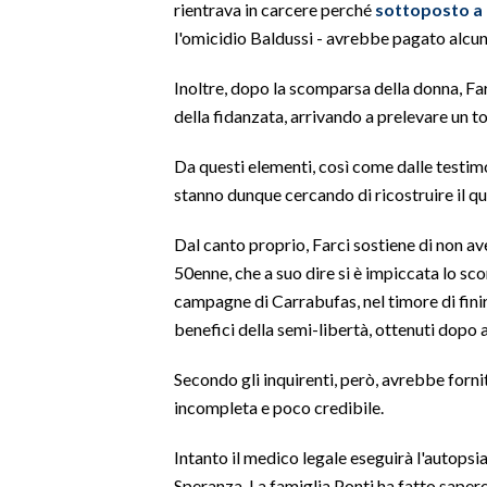
rientrava in carcere perché
sottoposto a 
l'omicidio Baldussi - avrebbe pagato alcuni
SPETTACOLI
Inoltre, dopo la scomparsa della donna, Fa
GOSSIP
della fidanzata, arrivando a prelevare un to
SALUTE
Da questi elementi, così come dalle testimo
stanno dunque cercando di ricostruire il qu
SARDEGNA TURISMO
Dal canto proprio, Farci sostiene di non ave
SARDI NEL MONDO
50enne, che a suo dire si è impiccata lo sc
NOTIZIE
campagne di Carrabufas, nel timore di finir
EVENTI
benefici della semi-libertà, ottenuti dopo 
#CARAUNIONE
Secondo gli inquirenti, però, avrebbe forni
incompleta e poco credibile.
3 MINUTI CON
Intanto il medico legale eseguirà l'autopsia
INSULARITÀ
Speranza. La famiglia Ponti ha fatto sapere 