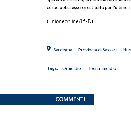
corpo potrà essere restituito per l'ultimo s
INFO AZIENDE
(Unioneonline/l.f.-D)
ABBONATI
ANNUNCI
NECROLOGI
PUBBLICITÀ
Sardegna
Provincia di Sassari
Nur
SPIAGGE
STORE
Tags:
Omicidio
Femminicidio
COMMENTI