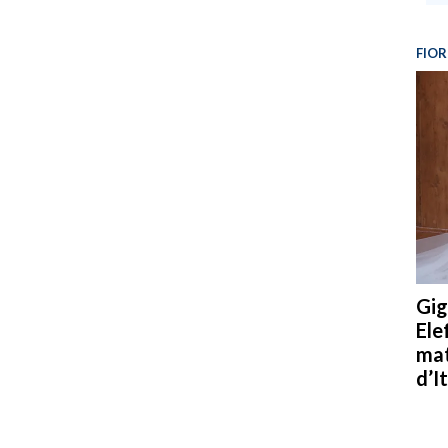
FIOR
Gig
Ele
mat
d’It