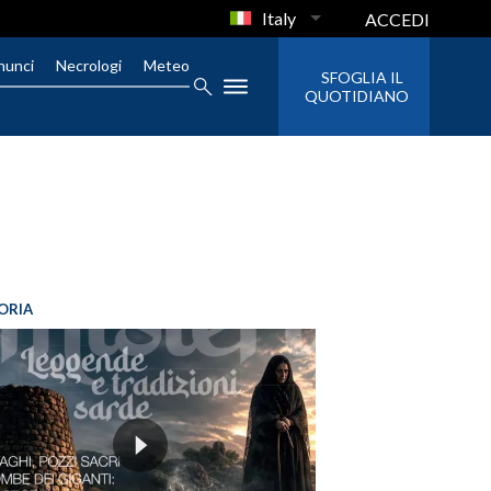
Italy
ACCEDI
nunci
Necrologi
Meteo
SFOGLIA IL
QUOTIDIANO
ORIA