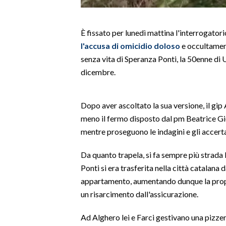
LAVORO
BANDI
È fissato per lunedì mattina l'interrogator
l'accusa
di omicidio
doloso
e occultamen
SPORT IN SARDEGNA
senza vita di Speranza Ponti, la 50enne di U
dicembre.
SPORT
RISULTATI E CLASSIFICHE
Dopo aver ascoltato la sua versione, il gi
CALCIO
meno il fermo disposto dal pm Beatrice Giov
CALCIO REGIONALE
mentre proseguono le indagini e gli accerta
BASKET
VOLLEY
Da quanto trapela, si fa sempre più strada 
Ponti si era trasferita nella città catala
MOTORI
appartamento, aumentando dunque la propria
TENNIS
un risarcimento dall'assicurazione.
ALTRI SPORT
Ad Alghero lei e Farci gestivano una pizzeri
CULTURA