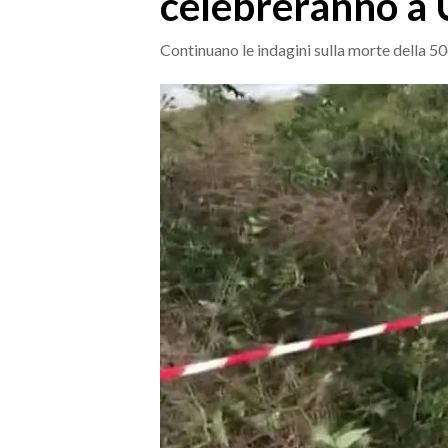
celebreranno a 
MEDIO CAMPIDANO
ORISTANO E PROVINCIA
Continuano le indagini sulla morte della 50e
SASSARI E PROVINCIA
GALLURA
NUORO E PROVINCIA
OGLIASTRA
AGENDA
CRONACA
ITALIA
MONDO
POLITICA
ECONOMIA
SERVIZI ALLE IMPRESE