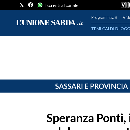
Iscriviti al canale
ProgrammaUS
Vid
TEMI CALDI DI OGG
METEO
COMUNI AL VOTO
VIDEO
FOTO
SASSARI E PROVINCIA
CRONACA SARDEGNA
CAGLIARI
Speranza Ponti, i
PROVINCIA DI CAGLIARI
SULCIS IGLESIENTE