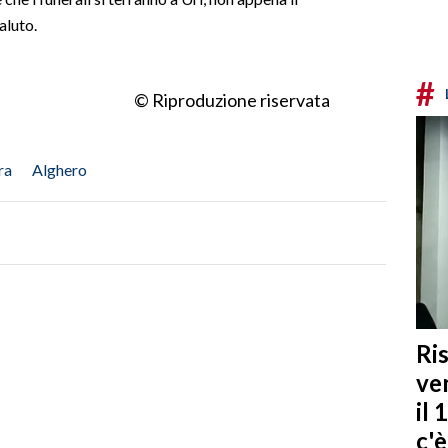
aluto.
#
© Riproduzione riservata
ra
Alghero
Ris
ven
il 
c'