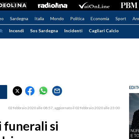
eo
Sardegna
Italia
Mondo
Politica
Economia
Sport
An
I:
Incendi
Sos Sardegna
Incidenti
Cagliari Calcio
EDIT
02 febbraio 2020 alle 08:57
aggiornato il 02 febbraio 2020 alle 23:00
 funerali si