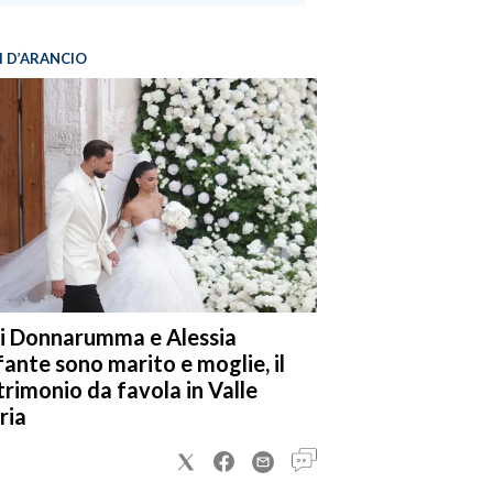
I D’ARANCIO
i Donnarumma e Alessia
fante sono marito e moglie, il
rimonio da favola in Valle
ria