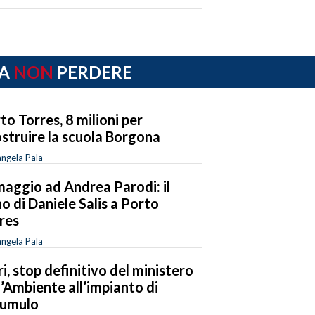
A
NON
PERDERE
to Torres, 8 milioni per
ostruire la scuola Borgona
ngela Pala
maggio ad Andrea Parodi: il
o di Daniele Salis a Porto
res
ngela Pala
iri, stop definitivo del ministero
l’Ambiente all’impianto di
cumulo