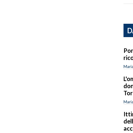
D
Por
ric
Maria
L'o
don
Tor
Maria
Itt
del
ac