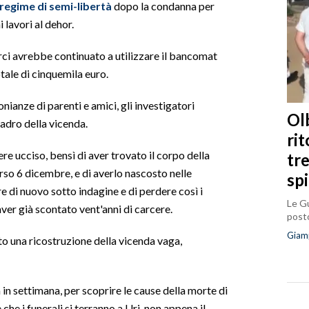
regime di semi-libertà
dopo la condanna per
 lavori al dehor.
rci avrebbe continuato a utilizzare il bancomat
tale di cinquemila euro.
nianze di parenti e amici, gli investigatori
Olb
adro della vicenda.
ri
re ucciso, bensì di aver trovato il corpo della
tr
orso 6 dicembre, e di averlo nascosto nelle
sp
e di nuovo sotto indagine e di perdere così i
Le Gu
aver già scontato vent'anni di carcere.
posto
Giam
to una ricostruzione della vicenda vaga,
 in settimana, per scoprire le cause della morte di
che i funerali si terranno a Uri, non appena il