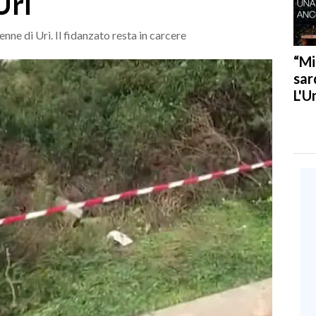
Uri
nne di Uri. Il fidanzato resta in carcere
“Mi
sar
L'U