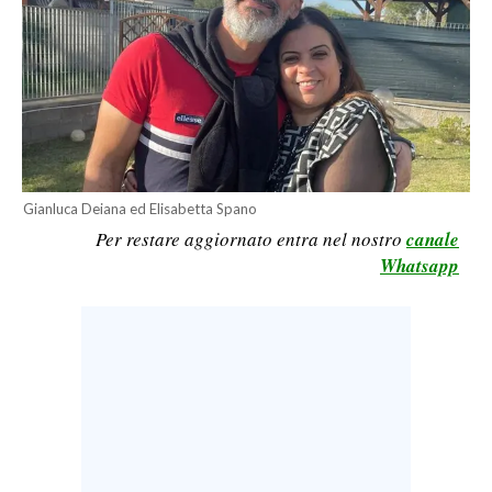
LAVORO
BANDI
SPORT IN SARDEGNA
SPORT
RISULTATI E CLASSIFICHE
Gianluca Deiana ed Elisabetta Spano
Per restare aggiornato entra nel nostro
canale
CALCIO
Whatsapp
CALCIO REGIONALE
BASKET
VOLLEY
MOTORI
TENNIS
ALTRI SPORT
CULTURA