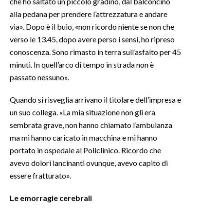
che ho saltato un piccolo gradino, dal balconcino
alla pedana per prendere l’attrezzatura e andare
INFO AZIENDE
via». Dopo è il buio, «non ricordo niente se non che
ABBONATI
verso le 13.45, dopo avere perso i sensi, ho ripreso
conoscenza. Sono rimasto in terra sull’asfalto per 45
ANNUNCI
minuti. In quell’arco di tempo in strada non è
NECROLOGI
passato nessuno».
PUBBLICITÀ
SPIAGGE
Quando si risveglia arrivano il titolare dell’impresa e
STORE
un suo collega. «La mia situazione non gli era
sembrata grave, non hanno chiamato l’ambulanza
ma mi hanno caricato in macchina e mi hanno
portato in ospedale al Policlinico. Ricordo che
avevo dolori lancinanti ovunque, avevo capito di
essere fratturato».
Le emorragie cerebrali