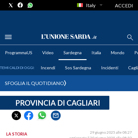
Italy
ACCEDI
METEO
ProgrammaUS
Video
Sardegna
Italia
Mondo
Po
COMUNI AL VOTO
Incendi
Sos Sardegna
Incidenti
Cagli
TEMI CALDI DI OGGI:
VIDEO
SFOGLIA IL QUOTIDIANO
FOTO
PROVINCIA DI CAGLIARI
CRONACA SARDEGNA
CAGLIARI
PROVINCIA DI CAGLIARI
SULCIS IGLESIENTE
29 giugno 2025 alle 08:27
LA STORIA
aggiornato il 29 giugno 2025 alle 08:32