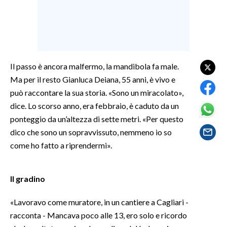
SPETTACOLI
GOSSIP
Il passo è ancora malfermo, la mandibola fa male.
SALUTE
Ma per il resto Gianluca Deiana, 55 anni, è vivo e
può raccontare la sua storia. «Sono un miracolato»,
SARDEGNA TURISMO
dice. Lo scorso anno, era febbraio, è caduto da un
ponteggio da un’altezza di sette metri. «Per questo
SARDI NEL MONDO
dico che sono un sopravvissuto, nemmeno io so
NOTIZIE
come ho fatto a riprendermi».
EVENTI
#CARAUNIONE
Il gradino
3 MINUTI CON
«Lavoravo come muratore, in un cantiere a Cagliari -
racconta - Mancava poco alle 13, ero solo e ricordo
INSULARITÀ