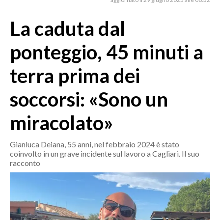
MEDIO CAMPIDANO
ORISTANO E PROVINCIA
La caduta dal
SASSARI E PROVINCIA
ponteggio, 45 minuti a
GALLURA
NUORO E PROVINCIA
terra prima dei
OGLIASTRA
soccorsi: «Sono un
AGENDA
miracolato»
CRONACA
ITALIA
Gianluca Deiana, 55 anni, nel febbraio 2024 è stato
MONDO
coinvolto in un grave incidente sul lavoro a Cagliari. Il suo
racconto
POLITICA
ECONOMIA
SERVIZI ALLE IMPRESE