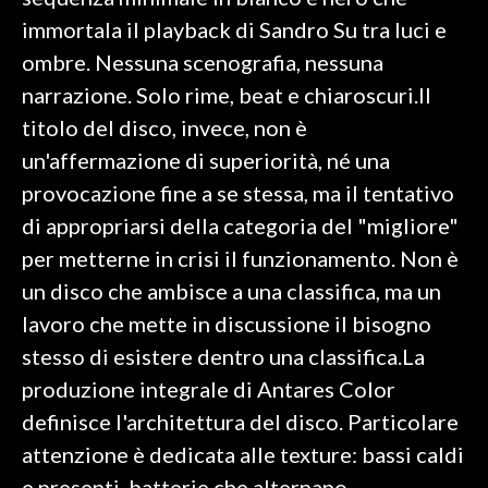
immortala il playback di Sandro Su tra luci e
SPETTACOLI
ombre. Nessuna scenografia, nessuna
narrazione. Solo rime, beat e chiaroscuri.Il
GOSSIP
titolo del disco, invece, non è
SALUTE
un'affermazione di superiorità, né una
provocazione fine a se stessa, ma il tentativo
SARDEGNA TURISMO
di appropriarsi della categoria del "migliore"
per metterne in crisi il funzionamento. Non è
SARDI NEL MONDO
un disco che ambisce a una classifica, ma un
NOTIZIE
lavoro che mette in discussione il bisogno
EVENTI
stesso di esistere dentro una classifica.La
#CARAUNIONE
produzione integrale di Antares Color
definisce l'architettura del disco. Particolare
3 MINUTI CON
attenzione è dedicata alle texture: bassi caldi
INSULARITÀ
e presenti, batterie che alternano