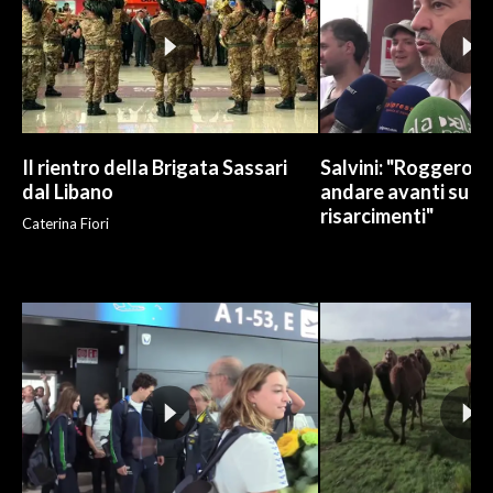
Il rientro della Brigata Sassari
Salvini: "Roggero c
dal Libano
andare avanti su n
risarcimenti"
Caterina Fiori