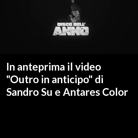
MEDIO CAMPIDANO
ORISTANO E PROVINCIA
SASSARI E PROVINCIA
GALLURA
NUORO E PROVINCIA
OGLIASTRA
AGENDA
In anteprima il video
CRONACA
"Outro in anticipo" di
ITALIA
Sandro Su e Antares Color
MONDO
POLITICA
ECONOMIA
SERVIZI ALLE IMPRESE