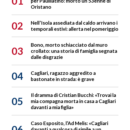
01
per Paulilatino: morto un 53enne di
Oristano
02
Nell’Isola assediata dal caldo arrivano i
temporali estivi: allerta nel pomeriggio
Bono, morto schiacciato dal muro
03
crollato: una storia di famiglia segnata
dalle disgrazie
04
Cagliari, ragazzo aggredito a
bastonate in strada: è grave
Il dramma di Cristian Bucchi: «Trovai la
05
mia compagna morta in casa a Cagliari
davanti a mia figlia»
Caso Esposito, l’Ad Melis: «Cagliari
06
davanti a qualcosa di simile a un