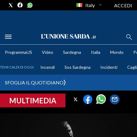
Italy
ACCEDI
METEO
ProgrammaUS
Video
Sardegna
Italia
Mondo
Po
COMUNI AL VOTO
Incendi
Sos Sardegna
Incidenti
Cagli
TEMI CALDI DI OGGI:
VIDEO
SFOGLIA IL QUOTIDIANO
FOTO
MULTIMEDIA
CRONACA SARDEGNA
CAGLIARI
PROVINCIA DI CAGLIARI
SULCIS IGLESIENTE