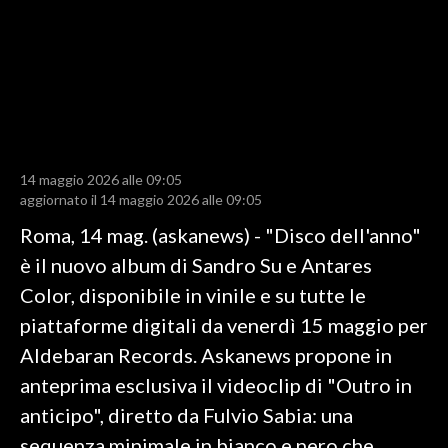
LAVORO
BANDI
SPORT IN SARDEGNA
SPORT
14 maggio 2026 alle 09:05
RISULTATI E CLASSIFICHE
aggiornato il 14 maggio 2026 alle 09:05
CALCIO
Roma, 14 mag. (askanews) - "Disco dell'anno"
CALCIO REGIONALE
è il nuovo album di Sandro Su e Antares
BASKET
Color, disponibile in vinile e su tutte le
VOLLEY
piattaforme digitali da venerdì 15 maggio per
MOTORI
Aldebaran Records. Askanews propone in
TENNIS
anteprima esclusiva il videoclip di "Outro in
ALTRI SPORT
anticipo", diretto da Fulvio Sabia: una
sequenza minimale in bianco e nero che
CULTURA