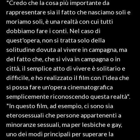
"Credo che la cosa più importante da
rappresentare sia il fatto che nasciamo soli e
SPETTACOLI
moriamo soli, è una realtà con cui tutti
GOSSIP
dobbiamo fare i conti. Nel caso di
quest'opera, non si tratta solo della
SALUTE
solitudine dovuta al vivere in campagna, ma
del fatto che, che si viva in campagna o in
SARDEGNA TURISMO
città, il semplice atto di vivere è solitario e
SARDI NEL MONDO
difficile, e ho realizzato il film con l'idea che
NOTIZIE
si possa fare un'opera cinematografica
EVENTI
semplicemente riconoscendo questa realtà".
"In questo film, ad esempio, ci sono sia
#CARAUNIONE
eterosessuali che persone appartenenti a
3 MINUTI CON
minoranze sessuali, ma per lesbiche e gay,
uno dei modi principali per superare la
INSULARITÀ