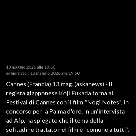
LAVORO
BANDI
SPORT IN SARDEGNA
SPORT
RISULTATI E CLASSIFICHE
CALCIO
13 maggio 2026 alle 19:50
aggiornato il 13 maggio 2026 alle 19:50
CALCIO REGIONALE
Cannes (Francia) 13 mag. (askanews) - Il
BASKET
regista giapponese Koji Fukada torna al
VOLLEY
Festival di Cannes con il film "Nogi Notes", in
MOTORI
concorso per la Palma d'oro. In un'intervista
TENNIS
ad Afp, ha spiegato che il tema della
ALTRI SPORT
solitudine trattato nel film è "comune a tutti".
CULTURA