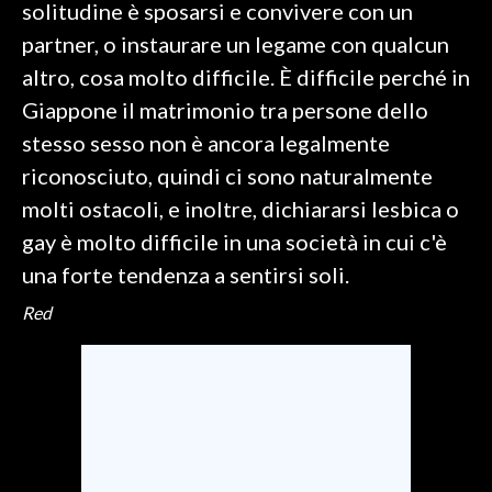
solitudine è sposarsi e convivere con un
partner, o instaurare un legame con qualcun
INFO AZIENDE
altro, cosa molto difficile. È difficile perché in
ABBONATI
Giappone il matrimonio tra persone dello
ANNUNCI
stesso sesso non è ancora legalmente
NECROLOGI
riconosciuto, quindi ci sono naturalmente
PUBBLICITÀ
molti ostacoli, e inoltre, dichiararsi lesbica o
SPIAGGE
gay è molto difficile in una società in cui c'è
STORE
una forte tendenza a sentirsi soli.
Red