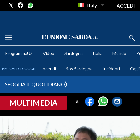
Italy
ACCEDI
METEO
ProgrammaUS
Video
Sardegna
Italia
Mondo
Po
COMUNI AL VOTO
Incendi
Sos Sardegna
Incidenti
Cagli
TEMI CALDI DI OGGI:
VIDEO
SFOGLIA IL QUOTIDIANO
FOTO
MULTIMEDIA
CRONACA SARDEGNA
CAGLIARI
PROVINCIA DI CAGLIARI
SULCIS IGLESIENTE