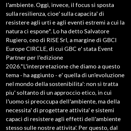
l'ambiente. Oggi, invece, il focus si sposta
sulla resilienza, cioe' sulla capacita' di
SPETTACOLI
resistere agli urti e agli eventi estremi a cui la
GOSSIP
natura ci espone". Lo ha detto Salvatore
Rugiero, ceo di RISE Srl, a margine di GBCI
SALUTE
Europe CIRCLE, di cui GBC e' stata Event
SARDEGNA TURISMO
Partner per l'edizione
2026."L'interpretazione che diamo a questo
SARDI NEL MONDO
tema - ha aggiunto - e' quella di un'evoluzione
NOTIZIE
nel mondo della sostenibilita': non si tratta
EVENTI
piu' soltanto di un approccio etico, in cui
l'uomo si preoccupa dell'ambiente, ma della
#CARAUNIONE
necessita' di progettare attivita' e sistemi
3 MINUTI CON
capaci di resistere agli effetti dell'ambiente
stesso sulle nostre attivita'. Per questo, dal
INSULARITÀ