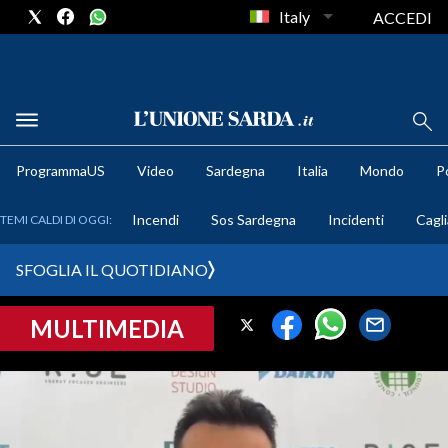
Italy
ACCEDI
METEO
ProgrammaUS
Video
Sardegna
Italia
Mondo
Po
COMUNI AL VOTO
Incendi
Sos Sardegna
Incidenti
Cagli
TEMI CALDI DI OGGI:
VIDEO
SFOGLIA IL QUOTIDIANO
FOTO
MULTIMEDIA
CRONACA SARDEGNA
CAGLIARI
PROVINCIA DI CAGLIARI
SULCIS IGLESIENTE