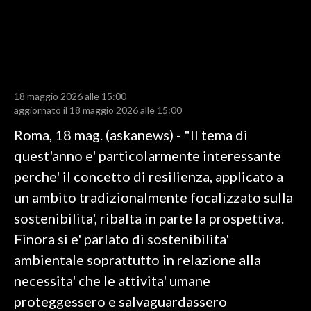
LAVORO
BANDI
SPORT IN SARDEGNA
18 maggio 2026 alle 15:00
SPORT
aggiornato il 18 maggio 2026 alle 15:00
RISULTATI E CLASSIFICHE
Roma, 18 mag. (askanews) - "Il tema di
CALCIO
quest'anno e' particolarmente interessante
CALCIO REGIONALE
perche' il concetto di resilienza, applicato a
BASKET
un ambito tradizionalmente focalizzato sulla
VOLLEY
sostenibilita', ribalta in parte la prospettiva.
MOTORI
Finora si e' parlato di sostenibilita'
TENNIS
ambientale soprattutto in relazione alla
ALTRI SPORT
necessita' che le attivita' umane
proteggessero e salvaguardassero
CULTURA