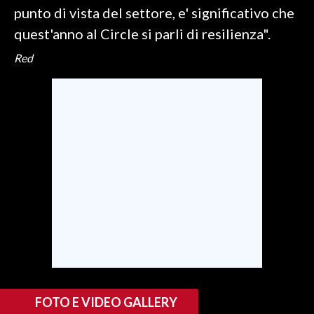
punto di vista del settore, e' significativo che
INFO AZIENDE
quest'anno al Circle si parli di resilienza".
ABBONATI
Red
ANNUNCI
NECROLOGI
PUBBLICITÀ
SPIAGGE
STORE
FOTO E VIDEO GALLERY