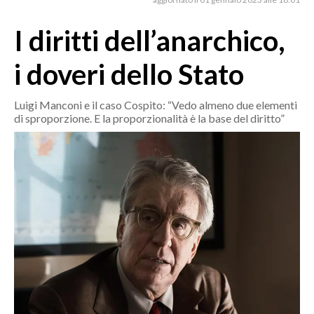
MEDIO CAMPIDANO
ORISTANO E PROVINCIA
I diritti dell’anarchico,
SASSARI E PROVINCIA
i doveri dello Stato
GALLURA
NUORO E PROVINCIA
Luigi Manconi e il caso Cospito: “Vedo almeno due elementi
OGLIASTRA
di sproporzione. E la proporzionalità è la base del diritto”
AGENDA
CRONACA
ITALIA
MONDO
POLITICA
ECONOMIA
SERVIZI ALLE IMPRESE