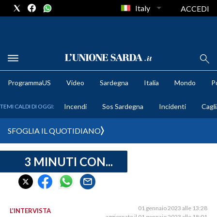
Italy
ACCEDI
METEO
ProgrammaUS
Video
Sardegna
Italia
Mondo
Po
COMUNI AL VOTO
Incendi
Sos Sardegna
Incidenti
Cagli
TEMI CALDI DI OGGI:
VIDEO
SFOGLIA IL QUOTIDIANO
FOTO
3 MINUTI CON...
CRONACA SARDEGNA
CAGLIARI
PROVINCIA DI CAGLIARI
SULCIS IGLESIENTE
01 gennaio 2023 alle 13:28
L’INTERVISTA
aggiornato il 01 gennaio 2023 alle 18:01