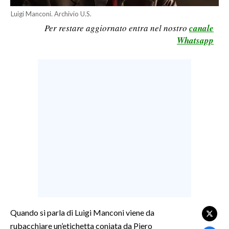
Luigi Manconi. Archivio U.S.
LAVORO
Per restare aggiornato entra nel nostro
canale
BANDI
Whatsapp
SPORT IN SARDEGNA
SPORT
RISULTATI E CLASSIFICHE
CALCIO
CALCIO REGIONALE
BASKET
VOLLEY
MOTORI
TENNIS
ALTRI SPORT
Quando si parla di Luigi Manconi viene da
rubacchiare un’etichetta coniata da Piero
CULTURA