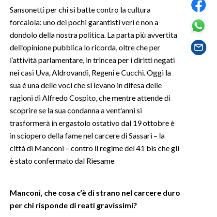
Sansonetti per chi si batte contro la cultura
SPETTACOLI
forcaiola: uno dei pochi garantisti veri e non a
dondolo della nostra politica. La parta più avvertita
GOSSIP
dell’opinione pubblica lo ricorda, oltre che per
l’attività parlamentare, in trincea per i diritti negati
SALUTE
nei casi Uva, Aldrovandi, Regeni e Cucchi. Oggi la
sua è una delle voci che si levano in difesa delle
SARDEGNA TURISMO
ragioni di Alfredo Cospito, che mentre attende di
scoprire se la sua condanna a vent’anni si
SARDI NEL MONDO
trasformerà in ergastolo ostativo dal 19 ottobre è
NOTIZIE
in sciopero della fame nel carcere di Sassari – la
EVENTI
città di Manconi – contro il regime del 41 bis che gli
è stato confermato dal Riesame
#CARAUNIONE
3 MINUTI CON
Manconi, che cosa c’è di strano nel carcere duro
per chi risponde di reati gravissimi?
INSULARITÀ