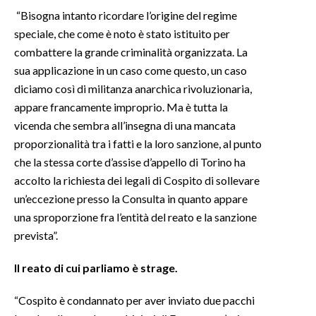
“Bisogna intanto ricordare l’origine del regime
INFO AZIENDE
speciale, che come è noto è stato istituito per
combattere la grande criminalità organizzata. La
ABBONATI
sua applicazione in un caso come questo, un caso
ANNUNCI
diciamo così di militanza anarchica rivoluzionaria,
NECROLOGI
appare francamente improprio. Ma è tutta la
PUBBLICITÀ
vicenda che sembra all’insegna di una mancata
SPIAGGE
proporzionalità tra i fatti e la loro sanzione, al punto
STORE
che la stessa corte d’assise d’appello di Torino ha
accolto la richiesta dei legali di Cospito di sollevare
un’eccezione presso la Consulta in quanto appare
una sproporzione fra l’entità del reato e la sanzione
prevista”.
Il reato di cui parliamo è strage.
“Cospito è condannato per aver inviato due pacchi