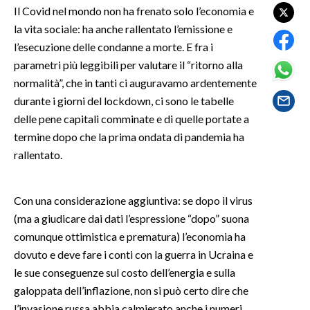
Il Covid nel mondo non ha frenato solo l’economia e
la vita sociale: ha anche rallentato l’emissione e
SPETTACOLI
l’esecuzione delle condanne a morte. E fra i
GOSSIP
parametri più leggibili per valutare il “ritorno alla
normalità”, che in tanti ci auguravamo ardentemente
SALUTE
durante i giorni del lockdown, ci sono le tabelle
delle pene capitali comminate e di quelle portate a
SARDEGNA TURISMO
termine dopo che la prima ondata di pandemia ha
rallentato.
SARDI NEL MONDO
NOTIZIE
Con una considerazione aggiuntiva: se dopo il virus
EVENTI
(ma a giudicare dai dati l’espressione “dopo” suona
comunque ottimistica e prematura) l’economia ha
#CARAUNIONE
dovuto e deve fare i conti con la guerra in Ucraina e
le sue conseguenze sul costo dell’energia e sulla
3 MINUTI CON
galoppata dell’inflazione, non si può certo dire che
INSULARITÀ
l’invasione russa abbia calmierato anche i numeri