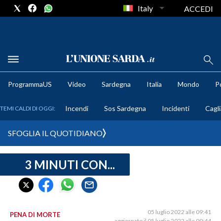
Italy
ACCEDI
METEO
ProgrammaUS
Video
Sardegna
Italia
Mondo
Po
COMUNI AL VOTO
Incendi
Sos Sardegna
Incidenti
Cagli
TEMI CALDI DI OGGI:
VIDEO
SFOGLIA IL QUOTIDIANO
FOTO
3 MINUTI CON...
CRONACA SARDEGNA
CAGLIARI
PROVINCIA DI CAGLIARI
SULCIS IGLESIENTE
05 luglio 2022 alle 09:41
PENA DI MORTE
aggiornato il 05 luglio 2022 alle 09:44