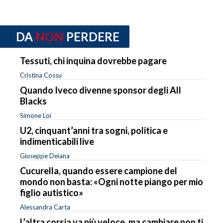
DA
NON
PERDERE
Tessuti, chi inquina dovrebbe pagare
Cristina Cossu
Quando Iveco divenne sponsor degli All
Blacks
Simone Loi
U2, cinquant’anni tra sogni, politica e
indimenticabili live
Giuseppe Deiana
Cucurella, quando essere campione del
mondo non basta: «Ogni notte piango per mio
figlio autistico»
Alessandra Carta
L’altra corsia va più veloce, ma cambiare non ti