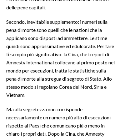
delle pene capitali.
INFO AZIENDE
Secondo, inevitabile supplemento: i numeri sulla
ABBONATI
pena di morte sono quelli che le nazioni che la
ANNUNCI
applicano sono disposti ad ammettere. Le stime
NECROLOGI
quindi sono approssimative ed edulcorate. Per fare
PUBBLICITÀ
l’esempio più significativo: la Cina, che i report di
SPIAGGE
Amnesty International collocano al primo posto nel
mondo per esecuzioni, tratta le statistiche sulla
STORE
pena di morte alla stregua di segreto di Stato. Allo
stesso modo si regolano Corea del Nord, Siria e
Vietnam.
Ma alla segretezza non corrisponde
necessariamente un numero più alto di esecuzioni
rispetto ai Paesi che comunicano più o meno in
chiaro i propri dati. Dopo la Cina, che Amnesty