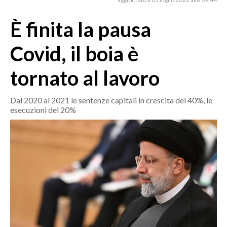
MEDIO CAMPIDANO
ORISTANO E PROVINCIA
È finita la pausa
SASSARI E PROVINCIA
Covid, il boia è
GALLURA
NUORO E PROVINCIA
tornato al lavoro
OGLIASTRA
AGENDA
Dal 2020 al 2021 le sentenze capitali in crescita del 40%, le
esecuzioni del 20%
CRONACA
ITALIA
MONDO
POLITICA
ECONOMIA
SERVIZI ALLE IMPRESE