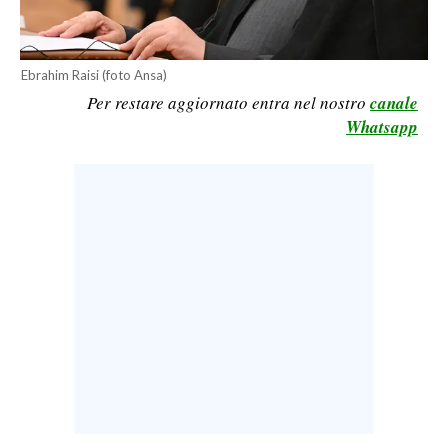
LAVORO
BANDI
Ebrahim Raisi (foto Ansa)
Per restare aggiornato entra nel nostro
canale
SPORT IN SARDEGNA
Whatsapp
SPORT
RISULTATI E CLASSIFICHE
CALCIO
CALCIO REGIONALE
BASKET
VOLLEY
MOTORI
TENNIS
ALTRI SPORT
CULTURA