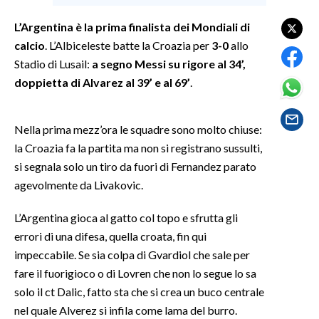
L’Argentina è la prima finalista dei Mondiali di
SPETTACOLI
calcio
. L’Albiceleste batte la Croazia per
3-0
allo
Stadio di Lusail:
a segno Messi su rigore al 34’,
GOSSIP
doppietta di Alvarez al 39’ e al 69’
.
SALUTE
Nella prima mezz’ora le squadre sono molto chiuse:
SARDEGNA TURISMO
la Croazia fa la partita ma non si registrano sussulti,
si segnala solo un tiro da fuori di Fernandez parato
SARDI NEL MONDO
agevolmente da Livakovic.
NOTIZIE
EVENTI
L’Argentina gioca al gatto col topo e sfrutta gli
errori di una difesa, quella croata, fin qui
#CARAUNIONE
impeccabile. Se sia colpa di Gvardiol che sale per
fare il fuorigioco o di Lovren che non lo segue lo sa
3 MINUTI CON
solo il ct Dalic, fatto sta che si crea un buco centrale
nel quale Alverez si infila come lama del burro.
INSULARITÀ