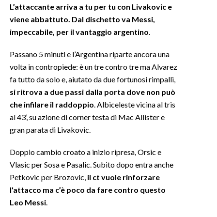
L’attaccante arriva a tu per tu con Livakovic e
viene abbattuto. Dal dischetto va Messi,
INFO AZIENDE
impeccabile, per il vantaggio argentino
.
ABBONATI
ANNUNCI
Passano 5 minuti e l’Argentina riparte ancora una
NECROLOGI
volta in contropiede: è un tre contro tre ma Alvarez
fa tutto da solo e, aiutato da due fortunosi rimpalli,
PUBBLICITÀ
si ritrova a due passi dalla porta dove non può
SPIAGGE
che infilare il raddoppio
. Albiceleste vicina al tris
STORE
al 43’, su azione di corner testa di Mac Allister e
gran parata di Livakovic.
Doppio cambio croato a inizio ripresa, Orsic e
Vlasic per Sosa e Pasalic. Subito dopo entra anche
Petkovic per Brozovic,
il ct vuole rinforzare
l'attacco ma c’è poco da fare contro questo
Leo Messi
.