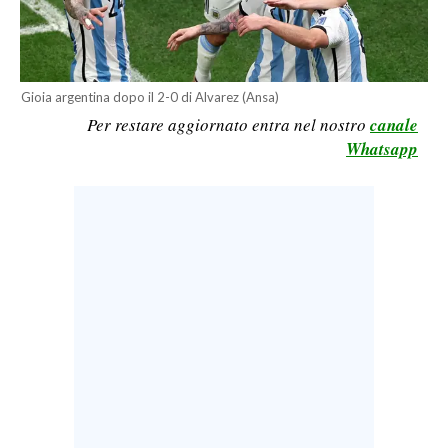
LAVORO
BANDI
Gioia argentina dopo il 2-0 di Alvarez (Ansa)
SPORT IN SARDEGNA
Per restare aggiornato entra nel nostro
canale
Whatsapp
SPORT
RISULTATI E CLASSIFICHE
CALCIO
CALCIO REGIONALE
BASKET
VOLLEY
MOTORI
TENNIS
ALTRI SPORT
CULTURA