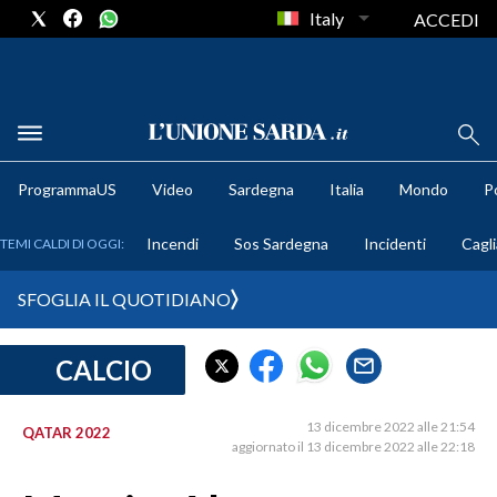
Italy
ACCEDI
METEO
ProgrammaUS
Video
Sardegna
Italia
Mondo
Po
COMUNI AL VOTO
Incendi
Sos Sardegna
Incidenti
Cagli
TEMI CALDI DI OGGI:
VIDEO
SFOGLIA IL QUOTIDIANO
FOTO
CALCIO
CRONACA SARDEGNA
CAGLIARI
13 dicembre 2022 alle 21:54
QATAR 2022
PROVINCIA DI CAGLIARI
aggiornato il 13 dicembre 2022 alle 22:18
SULCIS IGLESIENTE