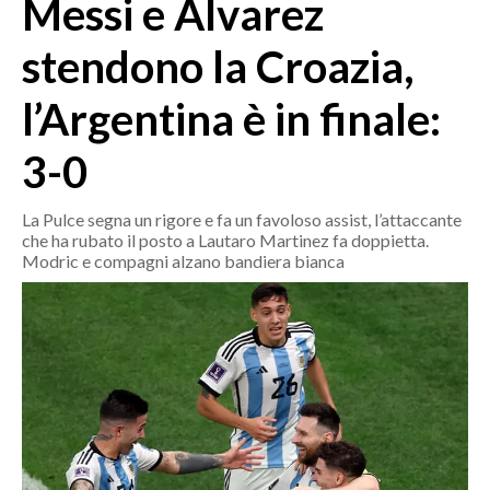
Messi e Alvarez
MEDIO CAMPIDANO
ORISTANO E PROVINCIA
stendono la Croazia,
SASSARI E PROVINCIA
l’Argentina è in finale:
GALLURA
NUORO E PROVINCIA
3-0
OGLIASTRA
AGENDA
La Pulce segna un rigore e fa un favoloso assist, l’attaccante
che ha rubato il posto a Lautaro Martinez fa doppietta.
CRONACA
Modric e compagni alzano bandiera bianca
ITALIA
MONDO
POLITICA
ECONOMIA
SERVIZI ALLE IMPRESE