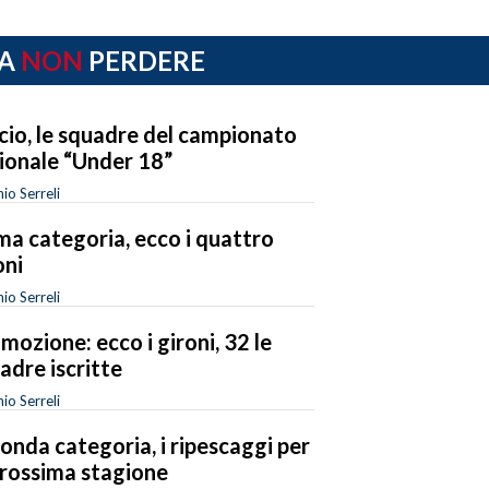
A
NON
PERDERE
cio, le squadre del campionato
ionale “Under 18”
io Serreli
ma categoria, ecco i quattro
oni
io Serreli
mozione: ecco i gironi, 32 le
adre iscritte
io Serreli
onda categoria, i ripescaggi per
prossima stagione