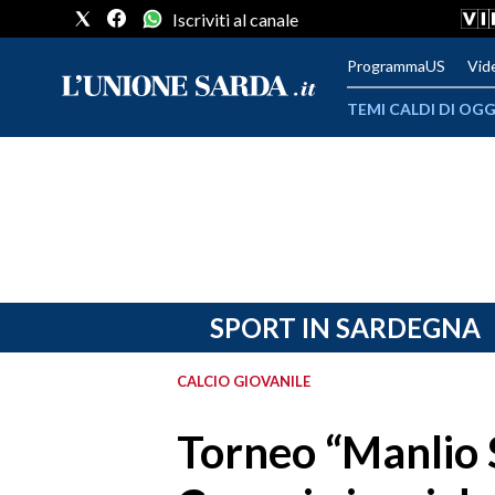
Iscriviti al canale
ProgrammaUS
Vid
TEMI CALDI DI OGG
METEO
COMUNI AL VOTO
VIDEO
FOTO
SPORT IN SARDEGNA
CRONACA SARDEGNA
CALCIO GIOVANILE
CAGLIARI
Torneo “Manlio S
PROVINCIA DI CAGLIARI
SULCIS IGLESIENTE