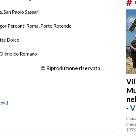
#
, San Paolo Sassari
Vigor Perconti Roma, Porto Rotondo
atte Dolce
b Olimpico Romano
© Riproduzione riservata
Vi
Mu
ne
ena)
-
V
L’oma
medag
1976