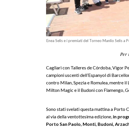
LAVORO
BANDI
SPORT IN SARDEGNA
Enea Selis e i premiati del Torneo Manlio Selis a 
SPORT
Per 
RISULTATI E CLASSIFICHE
CALCIO
Cagliari con Talleres de Córdoba, Vigor P
CALCIO REGIONALE
campioni uscenti dell’Espanyol di Barcell
BASKET
contro Milan, Spezia e Romulea, mentre il L
VOLLEY
Milton Magic e il Budoni con Flamengo, 
MOTORI
TENNIS
Sono stati svelati questa mattina a Porto C
ALTRI SPORT
al via della ventottesima edizione,
in prog
Porto San Paolo, Monti, Budoni, Arzache
CULTURA