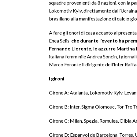
squadre provenienti da 8 nazioni, con la pa
Lokomotiv Kyiv, direttamente dall’Ucraina,
SPETTACOLI
brasiliano alla manifestazione di calcio gio
GOSSIP
A fare gli onori di casa accanto al presenta
Enea Selis,
che durante l’evento ha premi
SALUTE
Fernando Llorente, le azzurre Martina R
italiana femminile Andrea Soncin, i giornali
SARDEGNA TURISMO
Marco Foroni e il dirigente dell’Inter Raffa
SARDI NEL MONDO
I gironi
NOTIZIE
EVENTI
Girone A: Atalanta, Lokomotiv Kyiv, Levant
#CARAUNIONE
Girone B: Inter, Sigma Olomouc, Tor Tre 
Girone C: Milan, Spezia, Romulea, Olbia 
3 MINUTI CON
Girone D: Espanyol de Barcelona, Torres, 
INSULARITÀ