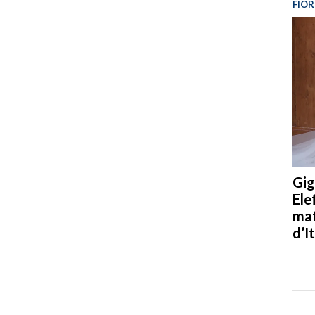
FIOR
Gig
Ele
mat
d’It