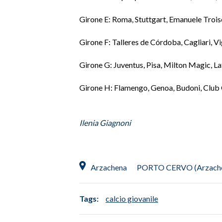
Girone E: Roma, Stuttgart, Emanuele Troise
INFO AZIENDE
ABBONATI
Girone F: Talleres de Córdoba, Cagliari, 
ANNUNCI
Girone G: Juventus, Pisa, Milton Magic, L
NECROLOGI
PUBBLICITÀ
Girone H: Flamengo, Genoa, Budoni, Clu
SPIAGGE
STORE
Ilenia Giagnoni
Arzachena
PORTO CERVO (Arzach
Tags:
calcio giovanile