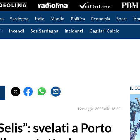
eo
Sardegna
Italia
Mondo
Politica
Economia
Sport
An
I:
Incendi
Sos Sardegna
Incidenti
Cagliari Calcio
IL C
19 maggio 2025 alle 16:22
elis”: svelati a Porto