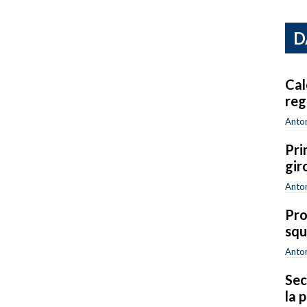
D
Cal
reg
Anton
Pri
gir
Anton
Pro
squ
Anton
Sec
la 