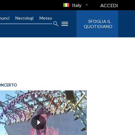
Italy
ACCEDI
nunci
Necrologi
Meteo
SFOGLIA IL
QUOTIDIANO
ONCERTO