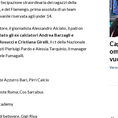
rtecipazione straordinaria dei ragazzi della
 e del Flamengo, prima assoluta di un team
vanile riservata agli under 14.
tore, il giornalista Alessandro Alciato, il patron
ato gli ex calciatori Andrea Barzagli e
osucci e Cristiana Girelli
, il ct della Nazionale
Cag
sti Pierluigi Pardo e Alessia Tarquinio, il manager
om
ele Fumagalli.
vuo
Vero
e Azzurro Bari, Pirri Calcio
Teste Roma, Cos Sarrabus
Academy
Urbetevere, Gigi Riva