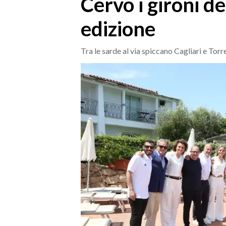
Cervo i gironi d
MEDIO CAMPIDANO
ORISTANO E PROVINCIA
edizione
SASSARI E PROVINCIA
GALLURA
Tra le sarde al via spiccano Cagliari e Torr
NUORO E PROVINCIA
OGLIASTRA
AGENDA
CRONACA
ITALIA
MONDO
POLITICA
ECONOMIA
SERVIZI ALLE IMPRESE