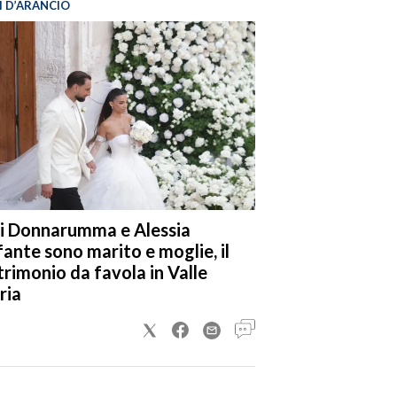
I D’ARANCIO
i Donnarumma e Alessia
fante sono marito e moglie, il
rimonio da favola in Valle
ria